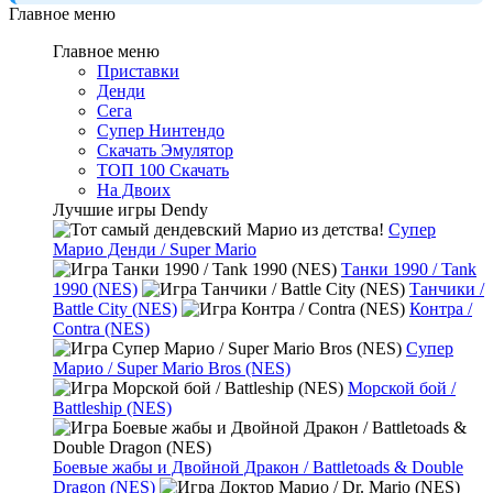
Главное меню
Главное меню
Приставки
Денди
Сега
Супер Нинтендо
Скачать Эмулятор
ТОП 100 Скачать
На Двоих
Лучшие игры Dendy
Супер
Марио Денди / Super Mario
Танки 1990 / Tank
1990 (NES)
Танчики /
Battle City (NES)
Контра /
Contra (NES)
Супер
Марио / Super Mario Bros (NES)
Морской бой /
Battleship (NES)
Боевые жабы и Двойной Дракон / Battletoads & Double
Dragon (NES)