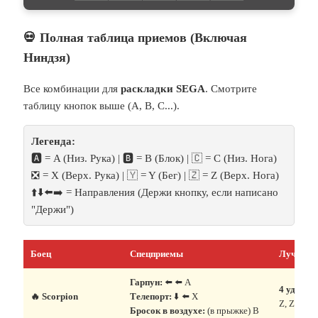
💀 Полная таблица приемов (Включая
Ниндзя)
Все комбинации для
раскладки SEGA
. Смотрите
таблицу кнопок выше (A, B, C...).
Легенда:
🅰️ = A (Низ. Рука) | 🅱️ = B (Блок) | 🇨 = C (Низ. Нога)
❎ = X (Верх. Рука) | 🇾 = Y (Бег) | 🇿 = Z (Верх. Нога)
⬆️⬇️⬅️➡️ = Направления (Держи кнопку, если написано
"Держи")
Боец
Спецприемы
Лучшее 
Гарпун:
⬅️ ⬅️ A
4 удара:
🔥 Scorpion
Телепорт:
⬇️ ⬅️ X
Z, Z, C, C
Бросок в воздухе:
(в прыжке) B