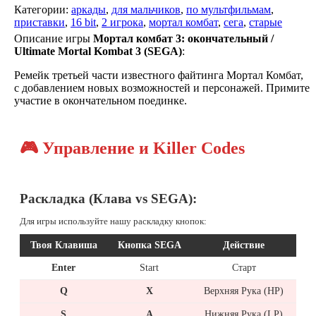
Категории:
аркады
,
для мальчиков
,
по мультфильмам
,
приставки
,
16 bit
,
2 игрока
,
мортал комбат
,
сега
,
старые
Описание игры
Мортал комбат 3: окончательный /
Ultimate Mortal Kombat 3 (SEGA)
:
Ремейк третьей части известного файтинга Мортал Комбат,
с добавлением новых возможностей и персонажей. Примите
участие в окончательном поединке.
🎮 Управление и Killer Codes
Раскладка (Клава vs SEGA):
Для игры используйте нашу раскладку кнопок:
Твоя Клавиша
Кнопка SEGA
Действие
Enter
Start
Старт
Q
X
Верхняя Рука (HP)
S
A
Нижняя Рука (LP)