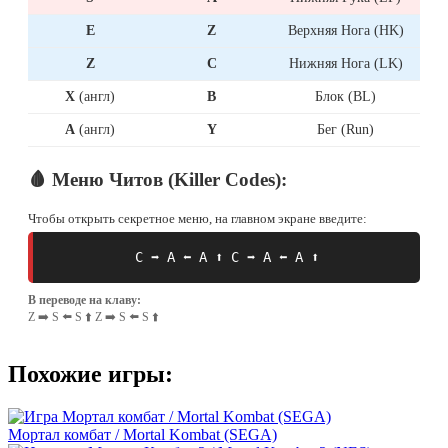
E
Z
Верхняя Нога (HK)
Z
C
Нижняя Нога (LK)
X
(англ)
B
Блок (BL)
A
(англ)
Y
Бег (Run)
🩸 Меню Читов (Killer Codes):
Чтобы открыть секретное меню, на главном экране введите:
C ➡️ A ⬅️ A ⬆️ C ➡️ A ⬅️ A ⬆️
В переводе на клаву:
Z ➡️ S ⬅️ S ⬆️ Z ➡️ S ⬅️ S ⬆️
Похожие игры:
Мортал комбат / Mortal Kombat (SEGA)