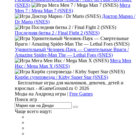
(SNES)
Мега
Мен 7 / Mega Man 7 (SNES)
Доктор Марио /
Dr Mario (SNES)
Последняя битва 2 / Final Fight 2 (SNES)
Удивительный Человек-Паук — Смертельные Враги /
Amazing Spider-Man The — Lethal Foes (SNES)
Мега Мен
Икс / Mega Man X (SNES)
Кирби суперзвезда / Kirby Super Star (SNES)
Бесплатные игры для мальчиков, девочек, детей и
взрослых - 4GameGround.ru © 2026
Моды на Андроид игры |
Free Games
Поиск игр
Чаще всего ищут:
игры на 2
симуляторы
Майнкрафт
гонки