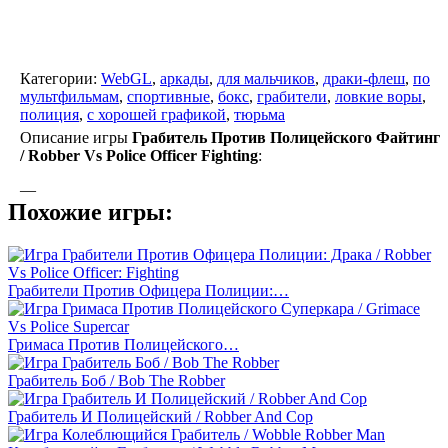
Категории:
WebGL
,
аркады
,
для мальчиков
,
драки-флеш
,
по
мультфильмам
,
спортивные
,
бокс
,
грабители
,
ловкие воры
,
полиция
,
с хорошей графикой
,
тюрьма
Описание игры
Грабитель Против Полицейского Файтинг
/ Robber Vs Police Officer Fighting
:
—
Похожие игры:
Грабители Против Офицера Полиции:…
Гримаса Против Полицейского…
Грабитель Боб / Bob The Robber
Грабитель И Полицейский / Robber And Cop