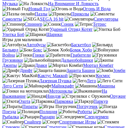
Музыка
На Внимание И Ловкость
Новый Год
Огонь И Вода
Пазлы
Приколы
Самолеты
SEGA 16 bit
Симуляторы
Спиннер
Соник
Тетрис
Ударный Отряд Котят
Улитка Боб
Шарики
Игры для мальчиков
Автобусы
Баскетбол
Бильярд
Бокс
Бомж Хобо
Война
Гонки
Грабители
Грузовики
Дальнобойщики
Джипы
Драки
Мортал Комбат
Дрифт
Защита Башни
Зомби
Кактус Маккой
Космос
Лазерная Пушка
Лего
Лего Сити
Майнкрафт
Машины
Мотоциклы
На
Выживание
Ниндзя
Оружие
Охота
Парковка
Паркур
Пираты
Погрузчик
Поезда
Полиция
Роботы
Рыбалка
Рыцари
Слендермен
Снайпер
Спортивные Игры
Стикмен
Стратегии
Страшные