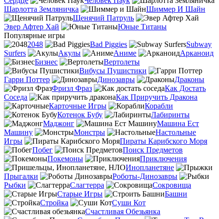
Сердце
Человек Паук
Шарлотта Земляничка
Шиммер И Шайн
Щенячий Патруль
Эвер Афтер Хай
Юные Титаны
Популярные игры
2048
Bad Piggies
Subway
Surfers
Акулы
Аниме
Арканоид
Бизнес
Вертолеты
Вибусы Пушистики
Гарри Поттер
Динозавры
Драконы
Фризл Фраз
Как Достать
Соседа
Как Приручить Дракона
Карточные Игры
Корабли
Котенок Бубу
Лабиринты
Маджонг
Машина Ест
Машину
Монстры
Настольные
Игры
Пираты Карибского Моря
Побег
Поиск Предметов
Покемоны
Приключения
Инопланетяне
Прыгалки
Роботы-Динозавры
Рыбки
Слагтерра
Сокровища
Старые Игры
Башни
Стройка
Суши Кот
Счастливая Обезьянка