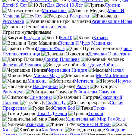
Детей 9 Лет
Для Детей 10 Лет
Лунтик
Математика
Маша И
Медведь
Поу
Раскраски
Рисовалки
Развивающие Игры
Свинка Пеппа
Игры по мультфильмам
Бакуган
Бен10
Бэтмен
Вспыш И Чудо Машинки
Гравити Фолз
Даша
Путешественница
Девушки Эквестрии
Доктор Плюшева
Железный Человек
Звездные Войны
Черепашки Ниндзя
Масяня
Микки Маус
Ми-Ми-Мишки
Миньоны
Мстители
Наруто
Наследники
Ральф
Рапунцель
Рейнджеры Самураи
Симпсоны
Сказочный
Патруль
Скуби Ду
София
Прекрасная
Спанч Боб
Тачки
Том И Джерри
Тролли
Удивительный Мир Гамбола
Умизуми
Финес И Ферб
Халк
Хлебоутки
Холодное