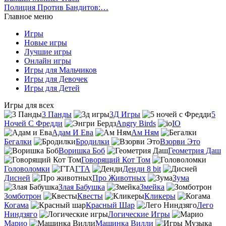
Полиция Против Бандитов:…
Главное меню
Игры
Новые игры
Лучшие игры
Онлайн игры
Игры для Мальчиков
Игры для Девочек
Игры для Детей
Игры для всех
3 Панды
3Д Игры
5
Ночей С Фредди
Angry Birds
IO
Адам И Ева
Ам Ням
Бегалки
Бродилки
Взорви Это
Воришка Боб
Геометрия Даш
Говорящий Кот Том
Головоломки
ГТА
Денди 8 bit
Дисней
Про Животных
Зума
Злая Бабушка
Змейка
Зомботрон
Квесты
Кликеры
Когама
Красный Шар
Лего
Ниндзяго
Логические Игры
Марио
Машинка Вилли