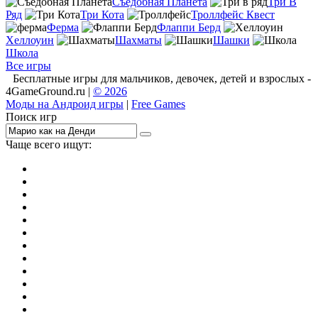
Съедобная Планета
Три В
Ряд
Три Кота
Троллфейс Квест
Ферма
Флаппи Берд
Хеллоуин
Шахматы
Шашки
Школа
Все игры
Бесплатные игры для мальчиков, девочек, детей и взрослых -
4GameGround.ru |
© 2026
Моды на Андроид игры
|
Free Games
Поиск игр
Чаще всего ищут:
игры на 2
симуляторы
Майнкрафт
гонки
стрелялки
тесты
io
головоломки
танки
марио
поиск предметов
зомби