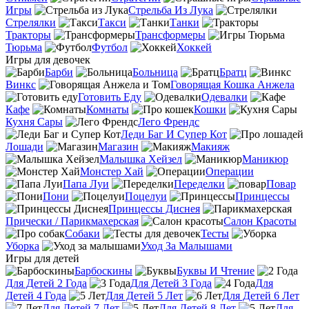
Игры
Стрельба Из Лука
Стрелялки
Такси
Танки
Тракторы
Трансформеры
Тюрьма
Футбол
Хоккей
Игры для девочек
Барби
Больница
Братц
Винкс
Говорящая Кошка Анжела
Готовить Еду
Одевалки
Кафе
Комнаты
Кошки
Кухня Сары
Лего Френдс
Леди Баг И Супер Кот
Лошади
Магазин
Макияж
Малышка Хейзел
Маникюр
Монстер Хай
Операции
Папа Луи
Переделки
Повар
Пони
Поцелуи
Принцессы
Принцессы Диснея
Прически / Парикмахерская
Салон Красоты
Собаки
Тесты
Уборка
Уход За Малышами
Игры для детей
Барбоскины
Буквы И Чтение
Для Детей 2 Года
Для Детей 3 Года
Для
Детей 4 Года
Для Детей 5 Лет
Для Детей 6 Лет
Для Детей 7 Лет
Для Детей 8 Лет
Для