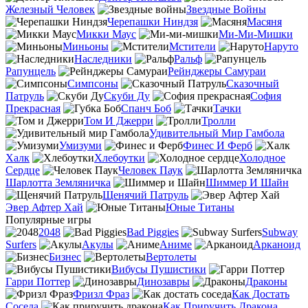
Железный Человек
Звездные Войны
Черепашки Ниндзя
Масяня
Микки Маус
Ми-Ми-Мишки
Миньоны
Мстители
Наруто
Наследники
Ральф
Рапунцель
Рейнджеры Самураи
Симпсоны
Сказочный
Патруль
Скуби Ду
София
Прекрасная
Спанч Боб
Тачки
Том И Джерри
Тролли
Удивительный Мир Гамбола
Умизуми
Финес И Ферб
Халк
Хлебоутки
Холодное
Сердце
Человек Паук
Шарлотта Земляничка
Шиммер И Шайн
Щенячий Патруль
Эвер Афтер Хай
Юные Титаны
Популярные игры
2048
Bad Piggies
Subway
Surfers
Акулы
Аниме
Арканоид
Бизнес
Вертолеты
Вибусы Пушистики
Гарри Поттер
Динозавры
Драконы
Фризл Фраз
Как Достать
Соседа
Как Приручить Дракона