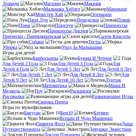
Лошади
Магазин
Макияж
Малышка Хейзел
Маникюр
Монстер Хай
Операции
Папа Луи
Переделки
Повар
Пони
Поцелуи
Принцессы
Принцессы Диснея
Прически / Парикмахерская
Салон Красоты
Собаки
Тесты
Уборка
Уход За Малышами
Игры для детей
Барбоскины
Буквы И Чтение
Для Детей 2 Года
Для Детей 3 Года
Для
Детей 4 Года
Для Детей 5 Лет
Для Детей 6 Лет
Для Детей 7 Лет
Для Детей 8 Лет
Для
Детей 9 Лет
Для Детей 10 Лет
Лунтик
Математика
Маша И
Медведь
Поу
Раскраски
Рисовалки
Развивающие Игры
Свинка Пеппа
Игры по мультфильмам
Бакуган
Бен10
Бэтмен
Вспыш И Чудо Машинки
Гравити Фолз
Даша
Путешественница
Девушки Эквестрии
Доктор Плюшева