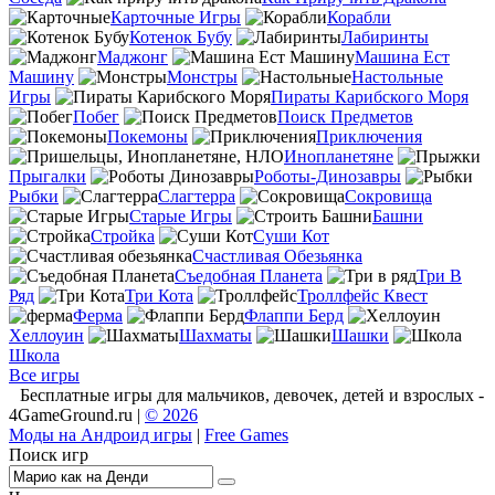
Карточные Игры
Корабли
Котенок Бубу
Лабиринты
Маджонг
Машина Ест
Машину
Монстры
Настольные
Игры
Пираты Карибского Моря
Побег
Поиск Предметов
Покемоны
Приключения
Инопланетяне
Прыгалки
Роботы-Динозавры
Рыбки
Слагтерра
Сокровища
Старые Игры
Башни
Стройка
Суши Кот
Счастливая Обезьянка
Съедобная Планета
Три В
Ряд
Три Кота
Троллфейс Квест
Ферма
Флаппи Берд
Хеллоуин
Шахматы
Шашки
Школа
Все игры
Бесплатные игры для мальчиков, девочек, детей и взрослых -
4GameGround.ru |
© 2026
Моды на Андроид игры
|
Free Games
Поиск игр