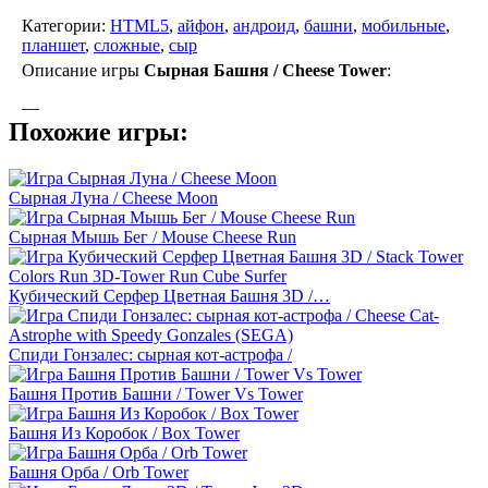
Категории:
HTML5
,
айфон
,
андроид
,
башни
,
мобильные
,
планшет
,
сложные
,
сыр
Описание игры
Сырная Башня / Cheese Tower
:
—
Похожие игры:
Сырная Луна / Cheese Moon
Сырная Мышь Бег / Mouse Cheese Run
Кубический Серфер Цветная Башня 3D /…
Спиди Гонзалес: сырная кот-астрофа /
Башня Против Башни / Tower Vs Tower
Башня Из Коробок / Box Tower
Башня Орба / Orb Tower