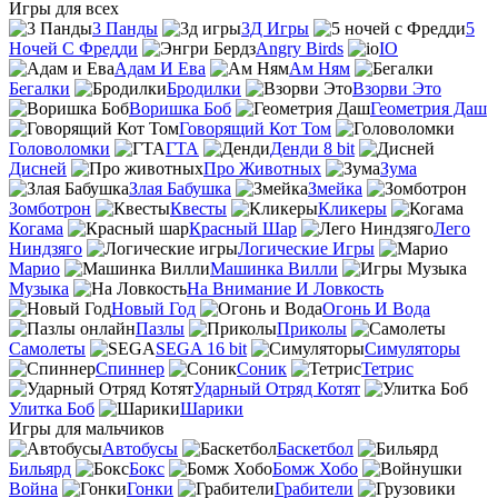
Игры для всех
3 Панды
3Д Игры
5
Ночей С Фредди
Angry Birds
IO
Адам И Ева
Ам Ням
Бегалки
Бродилки
Взорви Это
Воришка Боб
Геометрия Даш
Говорящий Кот Том
Головоломки
ГТА
Денди 8 bit
Дисней
Про Животных
Зума
Злая Бабушка
Змейка
Зомботрон
Квесты
Кликеры
Когама
Красный Шар
Лего
Ниндзяго
Логические Игры
Марио
Машинка Вилли
Музыка
На Внимание И Ловкость
Новый Год
Огонь И Вода
Пазлы
Приколы
Самолеты
SEGA 16 bit
Симуляторы
Спиннер
Соник
Тетрис
Ударный Отряд Котят
Улитка Боб
Шарики
Игры для мальчиков
Автобусы
Баскетбол
Бильярд
Бокс
Бомж Хобо
Война
Гонки
Грабители