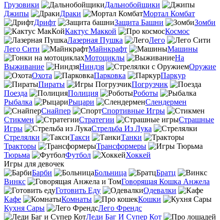
Грузовики
Дальнобойщики
Джипы
Драки
Мортал Комбат
Дрифт
Защита Башни
Зомби
Кактус Маккой
Космос
Лазерная Пушка
Лего
Лего Сити
Майнкрафт
Машины
Мотоциклы
На
Выживание
Ниндзя
Оружие
Охота
Парковка
Паркур
Пираты
Погрузчик
Поезда
Полиция
Роботы
Рыбалка
Рыцари
Слендермен
Снайпер
Спортивные Игры
Стикмен
Стратегии
Страшные
Игры
Стрельба Из Лука
Стрелялки
Такси
Танки
Тракторы
Трансформеры
Тюрьма
Футбол
Хоккей
Игры для девочек
Барби
Больница
Братц
Винкс
Говорящая Кошка Анжела
Готовить Еду
Одевалки
Кафе
Комнаты
Кошки
Кухня Сары
Лего Френдс
Леди Баг И Супер Кот