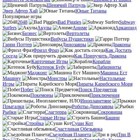
Щенячий Патруль
Эвер Афтер Хай
Юные Титаны
Популярные игры
2048
Bad Piggies
Subway
Surfers
Акулы
Аниме
Арканоид
Бизнес
Вертолеты
Вибусы Пушистики
Гарри Поттер
Динозавры
Драконы
Фризл Фраз
Как Достать
Соседа
Как Приручить Дракона
Карточные Игры
Корабли
Котенок Бубу
Лабиринты
Маджонг
Машина Ест
Машину
Монстры
Настольные
Игры
Пираты Карибского Моря
Побег
Поиск Предметов
Покемоны
Приключения
Инопланетяне
Прыгалки
Роботы-Динозавры
Рыбки
Слагтерра
Сокровища
Старые Игры
Башни
Стройка
Суши Кот
Счастливая Обезьянка
Съедобная Планета
Три В