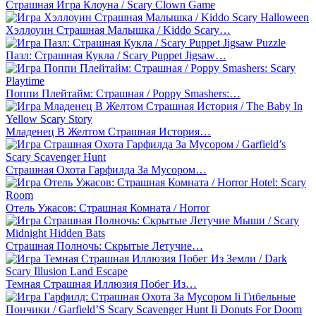
Страшная Игра Клоуна / Scary Clown Game
Хэллоуин Страшная Малышка / Kiddo Scary…
Пазл: Страшная Кукла / Scary Puppet Jigsaw…
Поппи Плейтайм: Страшная / Poppy Smashers:…
Младенец В Желтом Страшная История…
Страшная Охота Гарфилда За Мусором…
Отель Ужасов: Страшная Комната / Horror
Страшная Полночь: Скрытые Летучие…
Темная Страшная Иллюзия Побег Из…