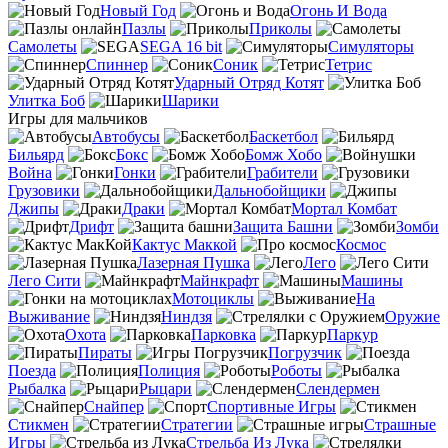
Новый Год
Огонь И Вода
Пазлы
Приколы
Самолеты
SEGA 16 bit
Симуляторы
Спиннер
Соник
Тетрис
Ударный Отряд Котят
Улитка Боб
Шарики
Игры для мальчиков
Автобусы
Баскетбол
Бильярд
Бокс
Бомж Хобо
Война
Гонки
Грабители
Грузовики
Дальнобойщики
Джипы
Драки
Мортал Комбат
Дрифт
Защита Башни
Зомби
Кактус Маккой
Космос
Лазерная Пушка
Лего
Лего Сити
Майнкрафт
Машины
Мотоциклы
На
Выживание
Ниндзя
Оружие
Охота
Парковка
Паркур
Пираты
Погрузчик
Поезда
Полиция
Роботы
Рыбалка
Рыцари
Слендермен
Снайпер
Спортивные Игры
Стикмен
Стратегии
Страшные
Игры
Стрельба Из Лука