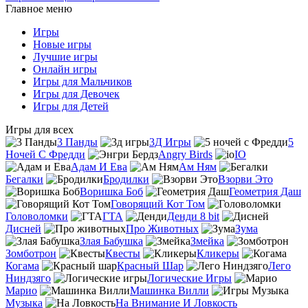
Главное меню
Игры
Новые игры
Лучшие игры
Онлайн игры
Игры для Мальчиков
Игры для Девочек
Игры для Детей
Игры для всех
3 Панды
3Д Игры
5
Ночей С Фредди
Angry Birds
IO
Адам И Ева
Ам Ням
Бегалки
Бродилки
Взорви Это
Воришка Боб
Геометрия Даш
Говорящий Кот Том
Головоломки
ГТА
Денди 8 bit
Дисней
Про Животных
Зума
Злая Бабушка
Змейка
Зомботрон
Квесты
Кликеры
Когама
Красный Шар
Лего
Ниндзяго
Логические Игры
Марио
Машинка Вилли
Музыка
На Внимание И Ловкость