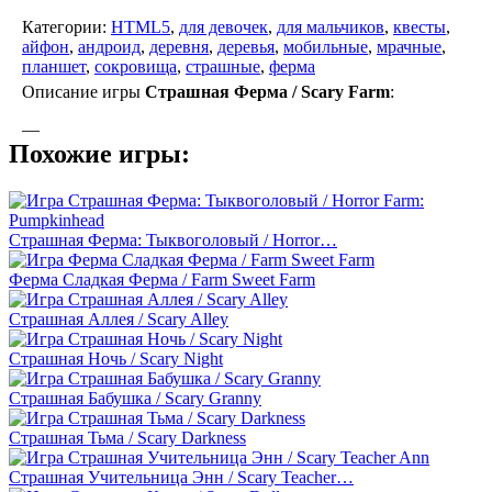
Категории:
HTML5
,
для девочек
,
для мальчиков
,
квесты
,
айфон
,
андроид
,
деревня
,
деревья
,
мобильные
,
мрачные
,
планшет
,
сокровища
,
страшные
,
ферма
Описание игры
Страшная Ферма / Scary Farm
:
—
Похожие игры:
Страшная Ферма: Тыквоголовый / Horror…
Ферма Сладкая Ферма / Farm Sweet Farm
Страшная Аллея / Scary Alley
Страшная Ночь / Scary Night
Страшная Бабушка / Scary Granny
Страшная Тьма / Scary Darkness
Страшная Учительница Энн / Scary Teacher…