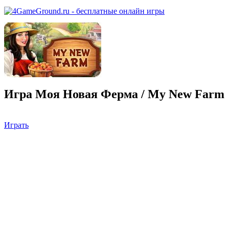
Игра Моя Новая Ферма / My New Farm
Играть