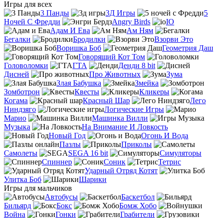
Игры для всех
3 Панды
3Д Игры
5
Ночей С Фредди
Angry Birds
IO
Адам И Ева
Ам Ням
Бегалки
Бродилки
Взорви Это
Воришка Боб
Геометрия Даш
Говорящий Кот Том
Головоломки
ГТА
Денди 8 bit
Дисней
Про Животных
Зума
Злая Бабушка
Змейка
Зомботрон
Квесты
Кликеры
Когама
Красный Шар
Лего
Ниндзяго
Логические Игры
Марио
Машинка Вилли
Музыка
На Внимание И Ловкость
Новый Год
Огонь И Вода
Пазлы
Приколы
Самолеты
SEGA 16 bit
Симуляторы
Спиннер
Соник
Тетрис
Ударный Отряд Котят
Улитка Боб
Шарики
Игры для мальчиков
Автобусы
Баскетбол
Бильярд
Бокс
Бомж Хобо
Война
Гонки
Грабители