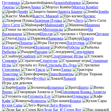
Грузовики
Дальнобойщики
Джипы
Драки
Мортал Комбат
Дрифт
Защита Башни
Зомби
Кактус Маккой
Космос
Лазерная Пушка
Лего
Лего Сити
Майнкрафт
Машины
Мотоциклы
На
Выживание
Ниндзя
Оружие
Охота
Парковка
Паркур
Пираты
Погрузчик
Поезда
Полиция
Роботы
Рыбалка
Рыцари
Слендермен
Снайпер
Спортивные Игры
Стикмен
Стратегии
Страшные
Игры
Стрельба Из Лука
Стрелялки
Такси
Танки
Тракторы
Трансформеры
Тюрьма
Футбол
Хоккей
Игры для девочек
Барби
Больница
Братц
Винкс
Говорящая Кошка Анжела
Готовить Еду
Одевалки
Кафе
Комнаты
Кошки
Кухня Сары
Лего Френдс
Леди Баг И Супер Кот