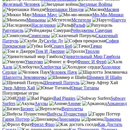
Железный Человек
Звездные Войны
Черепашки Ниндзя
Масяня
Микки Маус
Ми-Ми-Мишки
Миньоны
Мстители
Наруто
Наследники
Ральф
Рапунцель
Рейнджеры Самураи
Симпсоны
Сказочный
Патруль
Скуби Ду
София
Прекрасная
Спанч Боб
Тачки
Том И Джерри
Тролли
Удивительный Мир Гамбола
Умизуми
Финес И Ферб
Халк
Хлебоутки
Холодное
Сердце
Человек Паук
Шарлотта Земляничка
Шиммер И Шайн
Щенячий Патруль
Эвер Афтер Хай
Юные Титаны
Популярные игры
2048
Bad Piggies
Subway
Surfers
Акулы
Аниме
Арканоид
Бизнес
Вертолеты
Вибусы Пушистики
Гарри Поттер
Динозавры
Драконы
Фризл Фраз
Как Достать
Соседа
Как Приручить Дракона