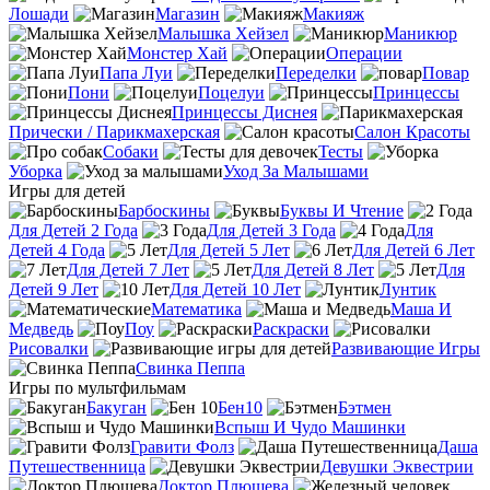
Лошади
Магазин
Макияж
Малышка Хейзел
Маникюр
Монстер Хай
Операции
Папа Луи
Переделки
Повар
Пони
Поцелуи
Принцессы
Принцессы Диснея
Прически / Парикмахерская
Салон Красоты
Собаки
Тесты
Уборка
Уход За Малышами
Игры для детей
Барбоскины
Буквы И Чтение
Для Детей 2 Года
Для Детей 3 Года
Для
Детей 4 Года
Для Детей 5 Лет
Для Детей 6 Лет
Для Детей 7 Лет
Для Детей 8 Лет
Для
Детей 9 Лет
Для Детей 10 Лет
Лунтик
Математика
Маша И
Медведь
Поу
Раскраски
Рисовалки
Развивающие Игры
Свинка Пеппа
Игры по мультфильмам
Бакуган
Бен10
Бэтмен
Вспыш И Чудо Машинки
Гравити Фолз
Даша
Путешественница
Девушки Эквестрии
Доктор Плюшева