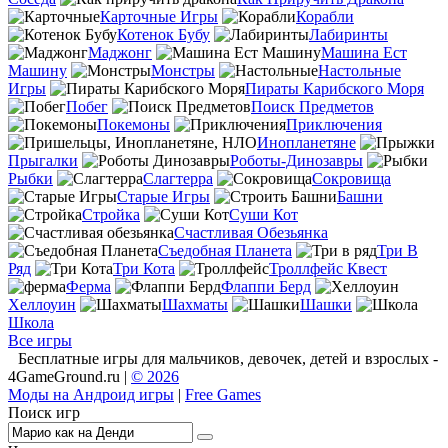
Карточные Игры
Корабли
Котенок Бубу
Лабиринты
Маджонг
Машина Ест
Машину
Монстры
Настольные
Игры
Пираты Карибского Моря
Побег
Поиск Предметов
Покемоны
Приключения
Инопланетяне
Прыгалки
Роботы-Динозавры
Рыбки
Слагтерра
Сокровища
Старые Игры
Башни
Стройка
Суши Кот
Счастливая Обезьянка
Съедобная Планета
Три В
Ряд
Три Кота
Троллфейс Квест
Ферма
Флаппи Берд
Хеллоуин
Шахматы
Шашки
Школа
Все игры
Бесплатные игры для мальчиков, девочек, детей и взрослых -
4GameGround.ru |
© 2026
Моды на Андроид игры
|
Free Games
Поиск игр