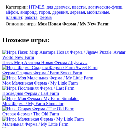
Категории:
HTML5
,
для девочек
,
квесты
,
логические-флеш
,
айфон
,
андроид
,
город
,
деревня
,
деревья
,
мобильные
,
планшет
,
работа
,
ферма
Описание игры
Моя Новая Ферма / My New Farm
:
—
Похожие игры:
Пазл: Мир Аватара Новая Ферма / Jigsaw…
Ферма Сладкая Ферма / Farm Sweet Farm
Моя Маленькая Ферма / My Little Farm
Последняя Ферма / Last Farm
Моя Ферма / My Farm Simulator
Старая Ферма / The Old Farm
Маленькая Ферма / My Little Farm