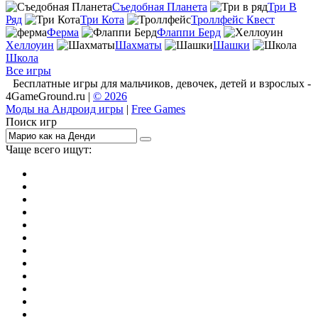
Съедобная Планета
Три В
Ряд
Три Кота
Троллфейс Квест
Ферма
Флаппи Берд
Хеллоуин
Шахматы
Шашки
Школа
Все игры
Бесплатные игры для мальчиков, девочек, детей и взрослых -
4GameGround.ru |
© 2026
Моды на Андроид игры
|
Free Games
Поиск игр
Чаще всего ищут:
игры на 2
симуляторы
Майнкрафт
гонки
стрелялки
тесты
io
головоломки
танки
марио
поиск предметов
зомби