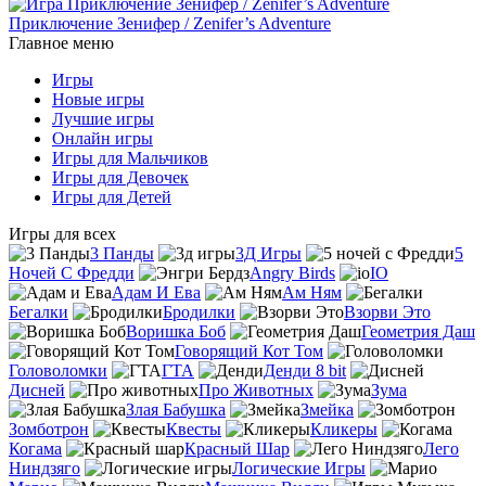
Приключение Зенифер / Zenifer’s Adventure
Главное меню
Игры
Новые игры
Лучшие игры
Онлайн игры
Игры для Мальчиков
Игры для Девочек
Игры для Детей
Игры для всех
3 Панды
3Д Игры
5
Ночей С Фредди
Angry Birds
IO
Адам И Ева
Ам Ням
Бегалки
Бродилки
Взорви Это
Воришка Боб
Геометрия Даш
Говорящий Кот Том
Головоломки
ГТА
Денди 8 bit
Дисней
Про Животных
Зума
Злая Бабушка
Змейка
Зомботрон
Квесты
Кликеры
Когама
Красный Шар
Лего
Ниндзяго
Логические Игры