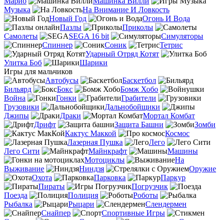
Марио
Машинка Вилли
Музыка
На Внимание И Ловкость
Новый Год
Огонь И Вода
Пазлы
Приколы
Самолеты
SEGA 16 bit
Симуляторы
Спиннер
Соник
Тетрис
Ударный Отряд Котят
Улитка Боб
Шарики
Игры для мальчиков
Автобусы
Баскетбол
Бильярд
Бокс
Бомж Хобо
Война
Гонки
Грабители
Грузовики
Дальнобойщики
Джипы
Драки
Мортал Комбат
Дрифт
Защита Башни
Зомби
Кактус Маккой
Космос
Лазерная Пушка
Лего
Лего Сити
Майнкрафт
Машины
Мотоциклы
На
Выживание
Ниндзя
Оружие
Охота
Парковка
Паркур
Пираты
Погрузчик
Поезда
Полиция
Роботы
Рыбалка
Рыцари
Слендермен
Снайпер
Спортивные Игры