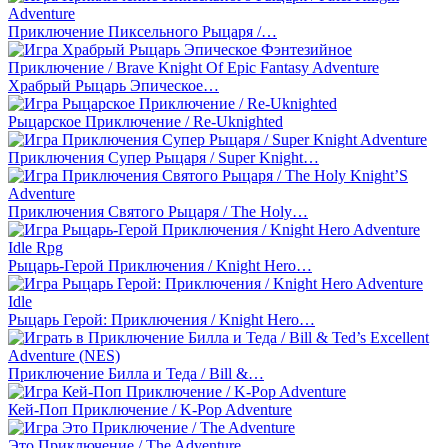
Приключение Пиксельного Рыцаря /…
Храбрый Рыцарь Эпическое…
Рыцарское Приключение / Re-Uknighted
Приключения Супер Рыцаря / Super Knight…
Приключения Святого Рыцаря / The Holy…
Рыцарь-Герой Приключения / Knight Hero…
Рыцарь Герой: Приключения / Knight Hero…
Приключение Билла и Теда / Bill &…
Кей-Поп Приключение / K-Pop Adventure
Это Приключение / The Adventure