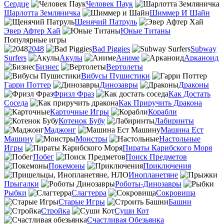
Сердце
Человек Паук
Шарлотта Земляничка
Шиммер И Шайн
Щенячий Патруль
Эвер Афтер Хай
Юные Титаны
Популярные игры
2048
Bad Piggies
Subway
Surfers
Акулы
Аниме
Арканоид
Бизнес
Вертолеты
Вибусы Пушистики
Гарри Поттер
Динозавры
Драконы
Фризл Фраз
Как Достать
Соседа
Как Приручить Дракона
Карточные Игры
Корабли
Котенок Бубу
Лабиринты
Маджонг
Машина Ест
Машину
Монстры
Настольные
Игры
Пираты Карибского Моря
Побег
Поиск Предметов
Покемоны
Приключения
Инопланетяне
Прыгалки
Роботы-Динозавры
Рыбки
Слагтерра
Сокровища
Старые Игры
Башни
Стройка
Суши Кот
Счастливая Обезьянка