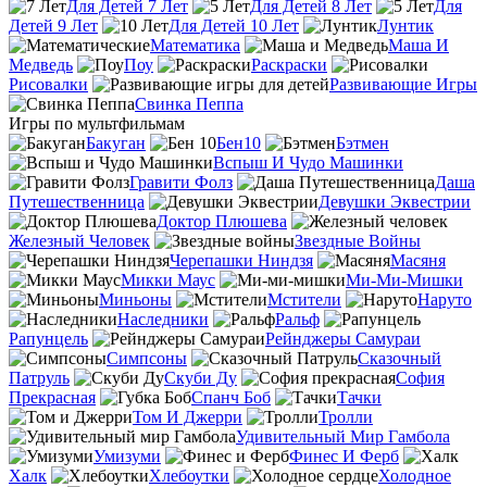
Для Детей 7 Лет
Для Детей 8 Лет
Для
Детей 9 Лет
Для Детей 10 Лет
Лунтик
Математика
Маша И
Медведь
Поу
Раскраски
Рисовалки
Развивающие Игры
Свинка Пеппа
Игры по мультфильмам
Бакуган
Бен10
Бэтмен
Вспыш И Чудо Машинки
Гравити Фолз
Даша
Путешественница
Девушки Эквестрии
Доктор Плюшева
Железный Человек
Звездные Войны
Черепашки Ниндзя
Масяня
Микки Маус
Ми-Ми-Мишки
Миньоны
Мстители
Наруто
Наследники
Ральф
Рапунцель
Рейнджеры Самураи
Симпсоны
Сказочный
Патруль
Скуби Ду
София
Прекрасная
Спанч Боб
Тачки
Том И Джерри
Тролли
Удивительный Мир Гамбола
Умизуми
Финес И Ферб
Халк
Хлебоутки
Холодное