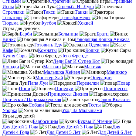
Стикмен
Стратегии
Страшные
Игры
Стрельба Из Лука
Стрелялки
Такси
Танки
Тракторы
Трансформеры
Тюрьма
Футбол
Хоккей
Игры для девочек
Барби
Больница
Братц
Винкс
Говорящая Кошка Анжела
Готовить Еду
Одевалки
Кафе
Комнаты
Кошки
Кухня Сары
Лего Френдс
Леди Баг И Супер Кот
Лошади
Магазин
Макияж
Малышка Хейзел
Маникюр
Монстер Хай
Операции
Папа Луи
Переделки
Повар
Пони
Поцелуи
Принцессы
Принцессы Диснея
Прически / Парикмахерская
Салон Красоты
Собаки
Тесты
Уборка
Уход За Малышами
Игры для детей
Барбоскины
Буквы И Чтение
Для Детей 2 Года
Для Детей 3 Года
Для
Детей 4 Года
Для Детей 5 Лет
Для Детей 6 Лет