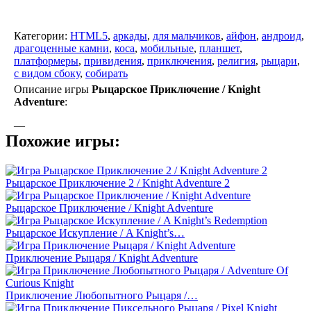
Категории:
HTML5
,
аркады
,
для мальчиков
,
айфон
,
андроид
,
драгоценные камни
,
коса
,
мобильные
,
планшет
,
платформеры
,
привидения
,
приключения
,
религия
,
рыцари
,
с видом сбоку
,
собирать
Описание игры
Рыцарское Приключение / Knight
Adventure
:
—
Похожие игры:
Рыцарское Приключение 2 / Knight Adventure 2
Рыцарское Приключение / Knight Adventure
Рыцарское Искупление / A Knight’s…
Приключение Рыцаря / Knight Adventure
Приключение Любопытного Рыцаря /…