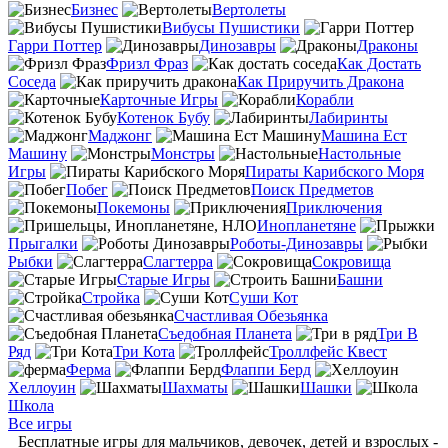
Бизнес
Вертолеты
Вибусы Пушистики
Гарри Поттер
Динозавры
Драконы
Фризл Фраз
Как Достать
Соседа
Как Приручить Дракона
Карточные Игры
Корабли
Котенок Бубу
Лабиринты
Маджонг
Машина Ест
Машину
Монстры
Настольные
Игры
Пираты Карибского Моря
Побег
Поиск Предметов
Покемоны
Приключения
Инопланетяне
Прыгалки
Роботы-Динозавры
Рыбки
Слагтерра
Сокровища
Старые Игры
Башни
Стройка
Суши Кот
Счастливая Обезьянка
Съедобная Планета
Три В
Ряд
Три Кота
Троллфейс Квест
Ферма
Флаппи Берд
Хеллоуин
Шахматы
Шашки
Школа
Все игры
Бесплатные игры для мальчиков, девочек, детей и взрослых -