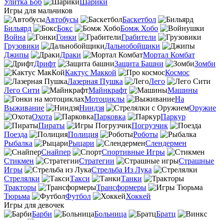
Улитка Боб
Шарики
Игры для мальчиков
Автобусы
Баскетбол
Бильярд
Бокс
Бомж Хобо
Война
Гонки
Грабители
Грузовики
Дальнобойщики
Джипы
Драки
Мортал Комбат
Дрифт
Защита Башни
Зомби
Кактус Маккой
Космос
Лазерная Пушка
Лего
Лего Сити
Майнкрафт
Машины
Мотоциклы
На
Выживание
Ниндзя
Оружие
Охота
Парковка
Паркур
Пираты
Погрузчик
Поезда
Полиция
Роботы
Рыбалка
Рыцари
Слендермен
Снайпер
Спортивные Игры
Стикмен
Стратегии
Страшные
Игры
Стрельба Из Лука
Стрелялки
Такси
Танки
Тракторы
Трансформеры
Тюрьма
Футбол
Хоккей
Игры для девочек
Барби
Больница
Братц