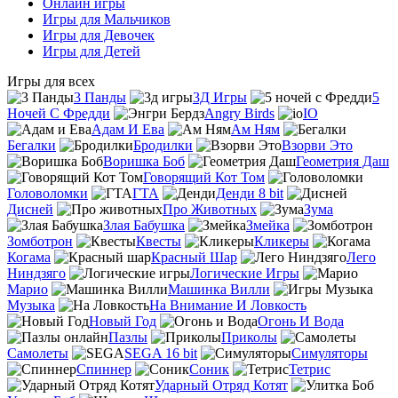
Онлайн игры
Игры для Мальчиков
Игры для Девочек
Игры для Детей
Игры для всех
3 Панды
3Д Игры
5
Ночей С Фредди
Angry Birds
IO
Адам И Ева
Ам Ням
Бегалки
Бродилки
Взорви Это
Воришка Боб
Геометрия Даш
Говорящий Кот Том
Головоломки
ГТА
Денди 8 bit
Дисней
Про Животных
Зума
Злая Бабушка
Змейка
Зомботрон
Квесты
Кликеры
Когама
Красный Шар
Лего
Ниндзяго
Логические Игры
Марио
Машинка Вилли
Музыка
На Внимание И Ловкость
Новый Год
Огонь И Вода
Пазлы
Приколы
Самолеты
SEGA 16 bit
Симуляторы
Спиннер
Соник
Тетрис
Ударный Отряд Котят