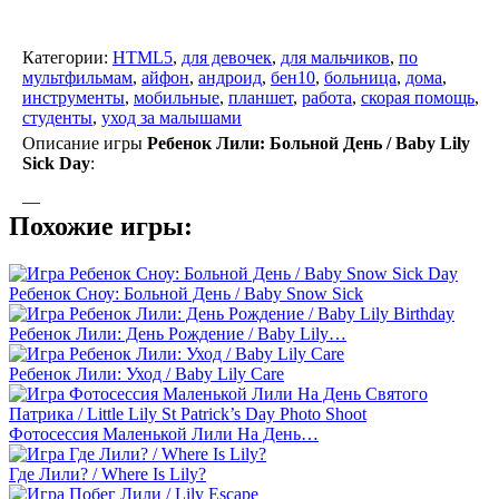
Категории:
HTML5
,
для девочек
,
для мальчиков
,
по
мультфильмам
,
айфон
,
андроид
,
бен10
,
больница
,
дома
,
инструменты
,
мобильные
,
планшет
,
работа
,
скорая помощь
,
студенты
,
уход за малышами
Описание игры
Ребенок Лили: Больной День / Baby Lily
Sick Day
:
—
Похожие игры:
Ребенок Сноу: Больной День / Baby Snow Sick
Ребенок Лили: День Рождение / Baby Lily…
Ребенок Лили: Уход / Baby Lily Care
Фотосессия Маленькой Лили На День…
Где Лили? / Where Is Lily?