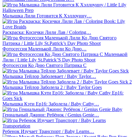
Малышка Лили Готовится К Хэллоуину…
Раскраска: Косички Лили Лав / Coloring…
Фотосессия Маленькой Лили Ко Дню…
Фотосессия Ко Дню Святого Патрика С
Малышка Тейлор Заболевает / Baby Taylor…
Малышка Тейлор Заболела 2 / Baby Taylor Goes
Малышка Кэти Ер16: Заболела / Baby Cathy…
Гениальный Джинн: Ребёнок / Genius Genie…
Ребенок Изучает Транспорт / Baby Learns…