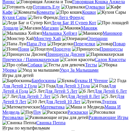
Винкс
Говорящая Кошка Анжела
Готовить Еду
Одевалки
Кафе
Комнаты
Кошки
Кухня Сары
Лего Френдс
Леди Баг И Супер Кот
Лошади
Магазин
Макияж
Малышка Хейзел
Маникюр
Монстер Хай
Операции
Папа Луи
Переделки
Повар
Пони
Поцелуи
Принцессы
Принцессы Диснея
Прически / Парикмахерская
Салон Красоты
Собаки
Тесты
Уборка
Уход За Малышами
Игры для детей
Барбоскины
Буквы И Чтение
Для Детей 2 Года
Для Детей 3 Года
Для
Детей 4 Года
Для Детей 5 Лет
Для Детей 6 Лет
Для Детей 7 Лет
Для Детей 8 Лет
Для
Детей 9 Лет
Для Детей 10 Лет
Лунтик
Математика
Маша И
Медведь
Поу
Раскраски
Рисовалки
Развивающие Игры
Свинка Пеппа
Игры по мультфильмам