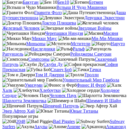
Бакуган
Бен10
Бэтмен
Вспыш И Чудо Машинки
Гравити Фолз
Даша
Путешественница
Девушки Эквестрии
Доктор Плюшева
Железный Человек
Звездные Войны
Черепашки Ниндзя
Масяня
Микки Маус
Ми-Ми-Мишки
Миньоны
Мстители
Наруто
Наследники
Ральф
Рапунцель
Рейнджеры Самураи
Симпсоны
Сказочный
Патруль
Скуби Ду
София
Прекрасная
Спанч Боб
Тачки
Том И Джерри
Тролли
Удивительный Мир Гамбола
Умизуми
Финес И Ферб
Халк
Хлебоутки
Холодное
Сердце
Человек Паук
Шарлотта Земляничка
Шиммер И Шайн
Щенячий Патруль
Эвер Афтер Хай
Юные Титаны
Популярные игры
2048
Bad Piggies
Subway
Surfers
Акулы
Аниме
Арканоид