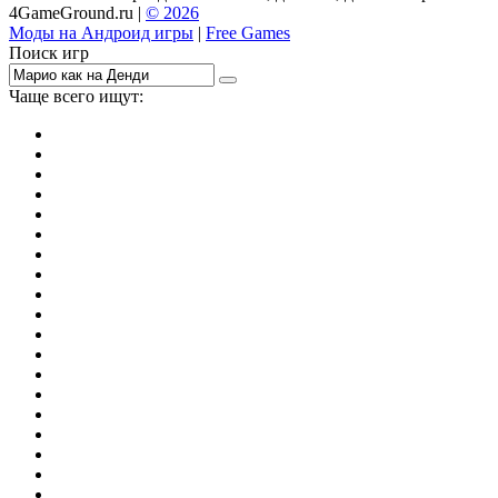
4GameGround.ru |
© 2026
Моды на Андроид игры
|
Free Games
Поиск игр
Чаще всего ищут:
игры на 2
симуляторы
Майнкрафт
гонки
стрелялки
тесты
io
головоломки
танки
марио
поиск предметов
зомби
Такси
денди
огонь и вода
игры на 3
бродилки
аниме
драки