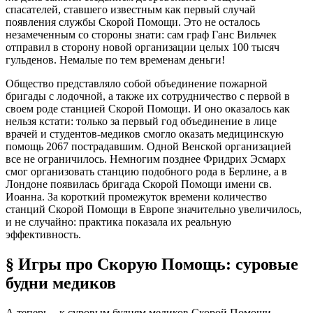
спасателей, ставшего известным как первый случай
появления службы Скорой Помощи. Это не осталось
незамеченным со стороны знати: сам граф Ганс Вильчек
отправил в сторону новой организации целых 100 тысяч
гульденов. Немалые по тем временам деньги!
Общество представляло собой объединение пожарной
бригады с лодочной, а также их сотрудничество с первой в
своем роде станцией Скорой Помощи. И оно оказалось как
нельзя кстати: только за первый год объединение в лице
врачей и студентов-медиков смогло оказать медицинскую
помощь 2067 пострадавшим. Одной Венской организацией
все не ограничилось. Немногим позднее Фридрих Эсмарх
смог организовать станцию подобного рода в Берлине, а в
Лондоне появилась бригада Скорой Помощи имени св.
Иоанна. За короткий промежуток времени количество
станций Скорой Помощи в Европе значительно увеличилось,
и не случайно: практика показала их реальную
эффективность.
§ Игры про Скорую Помощь: суровые
будни медиков
А теперь – к суровым будням медиков Скорой Помощи.