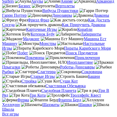
Surfers
Акулы
Аниме
Арканоид
Бизнес
Вертолеты
Вибусы Пушистики
Гарри Поттер
Динозавры
Драконы
Фризл Фраз
Как Достать
Соседа
Как Приручить Дракона
Карточные Игры
Корабли
Котенок Бубу
Лабиринты
Маджонг
Машина Ест
Машину
Монстры
Настольные
Игры
Пираты Карибского Моря
Побег
Поиск Предметов
Покемоны
Приключения
Инопланетяне
Прыгалки
Роботы-Динозавры
Рыбки
Слагтерра
Сокровища
Старые Игры
Башни
Стройка
Суши Кот
Счастливая Обезьянка
Съедобная Планета
Три В
Ряд
Три Кота
Троллфейс Квест
Ферма
Флаппи Берд
Хеллоуин
Шахматы
Шашки
Школа
Все игры