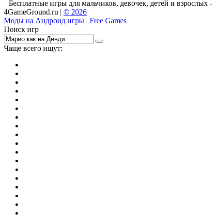
Бесплатные игры для мальчиков, девочек, детей и взрослых -
4GameGround.ru |
© 2026
Моды на Андроид игры
|
Free Games
Поиск игр
Чаще всего ищут:
игры на 2
симуляторы
Майнкрафт
гонки
стрелялки
тесты
io
головоломки
танки
марио
поиск предметов
зомби
Такси
денди
огонь и вода
игры на 3
бродилки
аниме