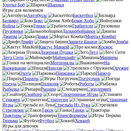
Улитка Боб
Шарики
Игры для мальчиков
Автобусы
Баскетбол
Бильярд
Бокс
Бомж Хобо
Война
Гонки
Грабители
Грузовики
Дальнобойщики
Джипы
Драки
Мортал Комбат
Дрифт
Защита Башни
Зомби
Кактус Маккой
Космос
Лазерная Пушка
Лего
Лего Сити
Майнкрафт
Машины
Мотоциклы
На
Выживание
Ниндзя
Оружие
Охота
Парковка
Паркур
Пираты
Погрузчик
Поезда
Полиция
Роботы
Рыбалка
Рыцари
Слендермен
Снайпер
Спортивные Игры
Стикмен
Стратегии
Страшные
Игры
Стрельба Из Лука
Стрелялки
Такси
Танки
Тракторы
Трансформеры
Тюрьма
Футбол
Хоккей
Игры для девочек