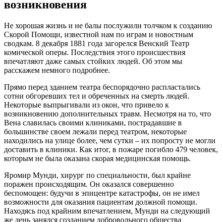
возникновения
Не хорошая жизнь и не балы послужили толчком к созданию
Скорой Помощи, известной нам по играм и новостным
сводкам. 8 декабря 1881 года загорелся Венский Театр
комической оперы. Последствия этого происшествия
впечатляют даже самых стойких людей. Об этом мы
расскажем немного подробнее.
Прямо перед зданием театра беспорядочно распластались
сотни обгоревших тел и обреченных на смерть людей.
Некоторые выпрыгивали из окон, что привело к
возникновению дополнительных травм. Несмотря на то, что
Вена славилась своими клиниками, пострадавшие в
большинстве своем лежали перед театром, некоторые
находились на улице более, чем сутки – их попросту не могли
доставить в клиники. Как итог, в пожаре погибло 479 человек,
которым не была оказана скорая медицинская помощь.
Яромир Мунди, хирург по специальности, был крайне
поражен происходящим. Он оказался совершенно
беспомощен: будучи в эпицентре катастрофы, он не имел
возможности для оказания пациентам должной помощи.
Находясь под крайним впечатлением, Мунди на следующий
же день занялся созданием добровольного общества