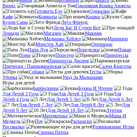
Барби
Больница
Братц
Винкс
Говорящая Кошка Анжела
Готовить Еду
Одевалки
Кафе
Комнаты
Кошки
Кухня Сары
Лего Френдс
Леди Баг И Супер Кот
Лошади
Магазин
Макияж
Малышка Хейзел
Маникюр
Монстер Хай
Операции
Папа Луи
Переделки
Повар
Пони
Поцелуи
Принцессы
Принцессы Диснея
Прически / Парикмахерская
Салон Красоты
Собаки
Тесты
Уборка
Уход За Малышами
Игры для детей
Барбоскины
Буквы И Чтение
Для Детей 2 Года
Для Детей 3 Года
Для
Детей 4 Года
Для Детей 5 Лет
Для Детей 6 Лет
Для Детей 7 Лет
Для Детей 8 Лет
Для
Детей 9 Лет
Для Детей 10 Лет
Лунтик
Математика
Маша И
Медведь
Поу
Раскраски
Рисовалки
Развивающие Игры
Свинка Пеппа