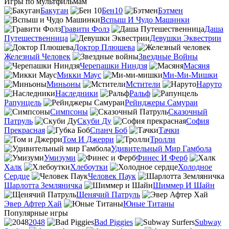
Игры по мультфильмам
Бакуган
Бен10
Бэтмен
Вспыш И Чудо Машинки
Гравити Фолз
Даша
Путешественница
Девушки Эквестрии
Доктор Плюшева
Железный Человек
Звездные Войны
Черепашки Ниндзя
Масяня
Микки Маус
Ми-Ми-Мишки
Миньоны
Мстители
Наруто
Наследники
Ральф
Рапунцель
Рейнджеры Самураи
Симпсоны
Сказочный
Патруль
Скуби Ду
София
Прекрасная
Спанч Боб
Тачки
Том И Джерри
Тролли
Удивительный Мир Гамбола
Умизуми
Финес И Ферб
Халк
Хлебоутки
Холодное
Сердце
Человек Паук
Шарлотта Земляничка
Шиммер И Шайн
Щенячий Патруль
Эвер Афтер Хай
Юные Титаны
Популярные игры
2048
Bad Piggies
Subway