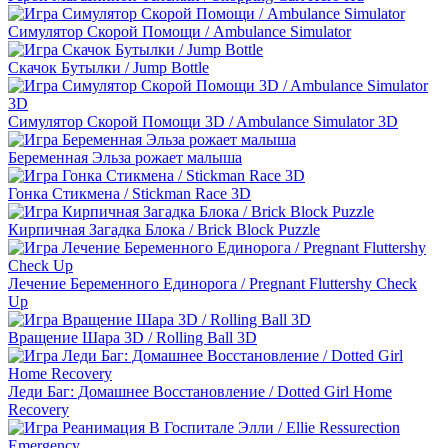
Симулятор Скорой Помощи / Ambulance Simulator
Скачок Бутылки / Jump Bottle
Симулятор Скорой Помощи 3D / Ambulance Simulator 3D
Беременная Эльза рожает малыша
Гонка Стикмена / Stickman Race 3D
Кирпичная Загадка Блока / Brick Block Puzzle
Лечение Беременного Единорога / Pregnant Fluttershy Check
Up
Вращение Шара 3D / Rolling Ball 3D
Леди Баг: Домашнее Восстановление / Dotted Girl Home
Recovery