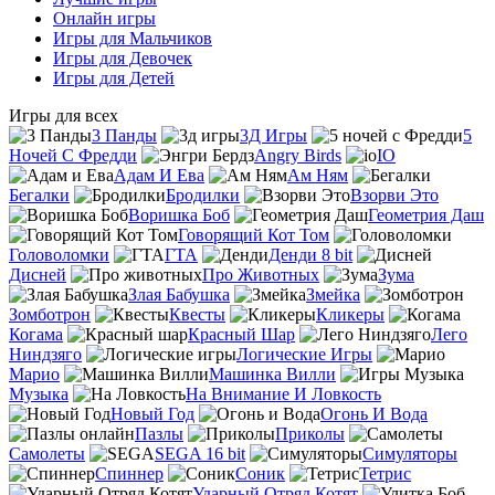
Онлайн игры
Игры для Мальчиков
Игры для Девочек
Игры для Детей
Игры для всех
3 Панды
3Д Игры
5
Ночей С Фредди
Angry Birds
IO
Адам И Ева
Ам Ням
Бегалки
Бродилки
Взорви Это
Воришка Боб
Геометрия Даш
Говорящий Кот Том
Головоломки
ГТА
Денди 8 bit
Дисней
Про Животных
Зума
Злая Бабушка
Змейка
Зомботрон
Квесты
Кликеры
Когама
Красный Шар
Лего
Ниндзяго
Логические Игры
Марио
Машинка Вилли
Музыка
На Внимание И Ловкость
Новый Год
Огонь И Вода
Пазлы
Приколы
Самолеты
SEGA 16 bit
Симуляторы
Спиннер
Соник
Тетрис
Ударный Отряд Котят