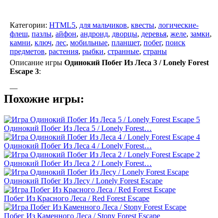
Категории:
HTML5
,
для мальчиков
,
квесты
,
логические-
флеш
,
пазлы
,
айфон
,
андроид
,
дворцы
,
деревья
,
желе
,
замки
,
камни
,
ключ
,
лес
,
мобильные
,
планшет
,
побег
,
поиск
предметов
,
растения
,
рыбки
,
странные
,
страны
Описание игры
Одинокий Побег Из Леса 3 / Lonely Forest
Escape 3
:
—
Похожие игры:
Одинокий Побег Из Леса 5 / Lonely Forest…
Одинокий Побег Из Леса 4 / Lonely Forest…
Одинокий Побег Из Леса 2 / Lonely Forest…
Одинокий Побег Из Лесу / Lonely Forest Escape
Побег Из Красного Леса / Red Forest Escape
Побег Из Каменного Леса / Stony Forest Escape