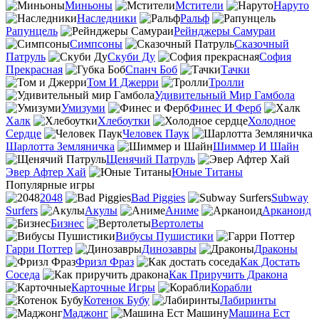
Миньоны
Мстители
Наруто
Наследники
Ральф
Рапунцель
Рейнджеры Самураи
Симпсоны
Сказочный
Патруль
Скуби Ду
София
Прекрасная
Спанч Боб
Тачки
Том И Джерри
Тролли
Удивительный Мир Гамбола
Умизуми
Финес И Ферб
Халк
Хлебоутки
Холодное
Сердце
Человек Паук
Шарлотта Земляничка
Шиммер И Шайн
Щенячий Патруль
Эвер Афтер Хай
Юные Титаны
Популярные игры
2048
Bad Piggies
Subway
Surfers
Акулы
Аниме
Арканоид
Бизнес
Вертолеты
Вибусы Пушистики
Гарри Поттер
Динозавры
Драконы
Фризл Фраз
Как Достать
Соседа
Как Приручить Дракона
Карточные Игры
Корабли
Котенок Бубу
Лабиринты
Маджонг
Машина Ест