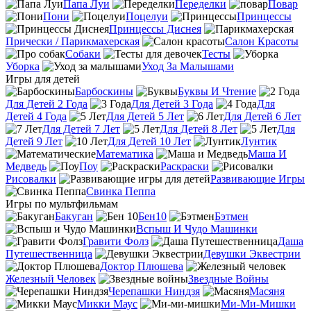
Папа Луи
Переделки
Повар
Пони
Поцелуи
Принцессы
Принцессы Диснея
Прически / Парикмахерская
Салон Красоты
Собаки
Тесты
Уборка
Уход За Малышами
Игры для детей
Барбоскины
Буквы И Чтение
Для Детей 2 Года
Для Детей 3 Года
Для
Детей 4 Года
Для Детей 5 Лет
Для Детей 6 Лет
Для Детей 7 Лет
Для Детей 8 Лет
Для
Детей 9 Лет
Для Детей 10 Лет
Лунтик
Математика
Маша И
Медведь
Поу
Раскраски
Рисовалки
Развивающие Игры
Свинка Пеппа
Игры по мультфильмам
Бакуган
Бен10
Бэтмен
Вспыш И Чудо Машинки
Гравити Фолз
Даша
Путешественница
Девушки Эквестрии
Доктор Плюшева
Железный Человек
Звездные Войны
Черепашки Ниндзя
Масяня
Микки Маус
Ми-Ми-Мишки