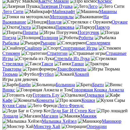
Кактус Маккой
Космос
Лазерная Пушка
Лего
Лего Сити
Майнкрафт
Машины
Мотоциклы
На
Выживание
Ниндзя
Оружие
Охота
Парковка
Паркур
Пираты
Погрузчик
Поезда
Полиция
Роботы
Рыбалка
Рыцари
Слендермен
Снайпер
Спортивные Игры
Стикмен
Стратегии
Страшные
Игры
Стрельба Из Лука
Стрелялки
Такси
Танки
Тракторы
Трансформеры
Тюрьма
Футбол
Хоккей
Игры для девочек
Барби
Больница
Братц
Винкс
Говорящая Кошка Анжела
Готовить Еду
Одевалки
Кафе
Комнаты
Кошки
Кухня Сары
Лего Френдс
Леди Баг И Супер Кот
Лошади
Магазин
Макияж
Малышка Хейзел
Маникюр
Монстер Хай
Операции