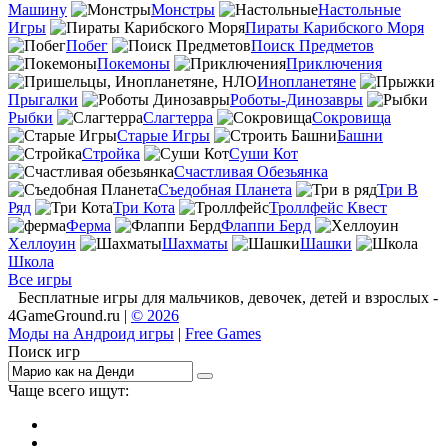
Машину
Монстры
Настольные
Игры
Пираты Карибского Моря
Побег
Поиск Предметов
Покемоны
Приключения
Инопланетяне
Прыгалки
Роботы-Динозавры
Рыбки
Слагтерра
Сокровища
Старые Игры
Башни
Стройка
Суши Кот
Счастливая Обезьянка
Съедобная Планета
Три В
Ряд
Три Кота
Троллфейс Квест
Ферма
Флаппи Берд
Хеллоуин
Шахматы
Шашки
Школа
Все игры
Бесплатные игры для мальчиков, девочек, детей и взрослых -
4GameGround.ru |
© 2026
Моды на Андроид игры
|
Free Games
Поиск игр
Чаще всего ищут:
игры на 2
симуляторы