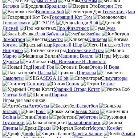
Адам И Ева
Ам Ням
Бегалки
Бродилки
Взорви Это
Воришка Боб
Геометрия Даш
Говорящий Кот Том
Головоломки
ГТА
Денди 8 bit
Дисней
Про Животных
Зума
Злая Бабушка
Змейка
Зомботрон
Квесты
Кликеры
Когама
Красный Шар
Лего
Ниндзяго
Логические Игры
Марио
Машинка Вилли
Музыка
На Внимание И Ловкость
Новый Год
Огонь И Вода
Пазлы
Приколы
Самолеты
SEGA 16 bit
Симуляторы
Спиннер
Соник
Тетрис
Ударный Отряд Котят
Улитка Боб
Шарики
Игры для мальчиков
Автобусы
Баскетбол
Бильярд
Бокс
Бомж Хобо
Война
Гонки
Грабители
Грузовики
Дальнобойщики
Джипы
Драки
Мортал Комбат
Дрифт
Защита Башни
Зомби