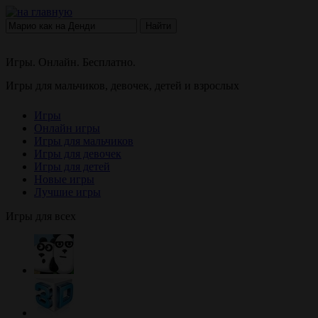
Найти
Игры. Онлайн. Бесплатно.
Игры для мальчиков, девочек, детей и взрослых
Игры
Онлайн игры
Игры для мальчиков
Игры для девочек
Игры для детей
Новые игры
Лучшие игры
Игры для всех