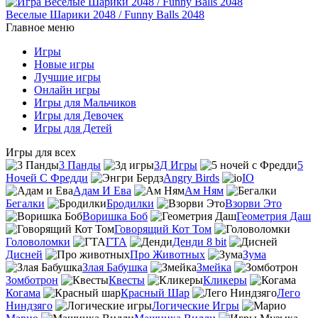
Веселые Шарики 2048 / Funny Balls 2048
Главное меню
Игры
Новые игры
Лучшие игры
Онлайн игры
Игры для Мальчиков
Игры для Девочек
Игры для Детей
Игры для всех
3 Панды
3Д Игры
5
Ночей С Фредди
Angry Birds
IO
Адам И Ева
Ам Ням
Бегалки
Бродилки
Взорви Это
Воришка Боб
Геометрия Даш
Говорящий Кот Том
Головоломки
ГТА
Денди 8 bit
Дисней
Про Животных
Зума
Злая Бабушка
Змейка
Зомботрон
Квесты
Кликеры
Когама
Красный Шар
Лего
Ниндзяго
Логические Игры