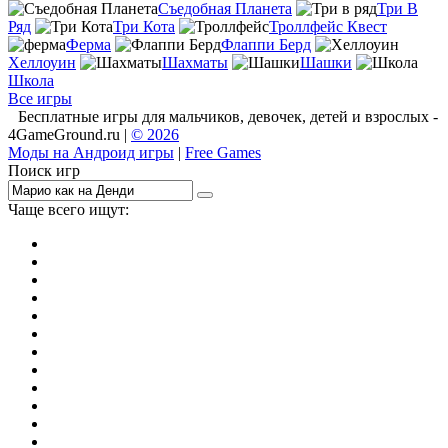
Съедобная Планета
Три В
Ряд
Три Кота
Троллфейс Квест
Ферма
Флаппи Берд
Хеллоуин
Шахматы
Шашки
Школа
Все игры
Бесплатные игры для мальчиков, девочек, детей и взрослых -
4GameGround.ru |
© 2026
Моды на Андроид игры
|
Free Games
Поиск игр
Чаще всего ищут:
игры на 2
симуляторы
Майнкрафт
гонки
стрелялки
тесты
io
головоломки
танки
марио
поиск предметов
зомби