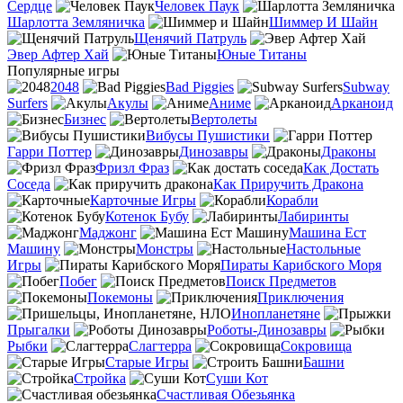
Сердце
Человек Паук
Шарлотта Земляничка
Шиммер И Шайн
Щенячий Патруль
Эвер Афтер Хай
Юные Титаны
Популярные игры
2048
Bad Piggies
Subway
Surfers
Акулы
Аниме
Арканоид
Бизнес
Вертолеты
Вибусы Пушистики
Гарри Поттер
Динозавры
Драконы
Фризл Фраз
Как Достать
Соседа
Как Приручить Дракона
Карточные Игры
Корабли
Котенок Бубу
Лабиринты
Маджонг
Машина Ест
Машину
Монстры
Настольные
Игры
Пираты Карибского Моря
Побег
Поиск Предметов
Покемоны
Приключения
Инопланетяне
Прыгалки
Роботы-Динозавры
Рыбки
Слагтерра
Сокровища
Старые Игры
Башни
Стройка
Суши Кот
Счастливая Обезьянка