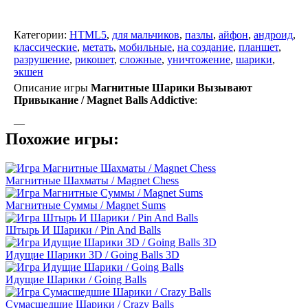
Категории:
HTML5
,
для мальчиков
,
пазлы
,
айфон
,
андроид
,
классические
,
метать
,
мобильные
,
на создание
,
планшет
,
разрушение
,
рикошет
,
сложные
,
уничтожение
,
шарики
,
экшен
Описание игры
Магнитные Шарики Вызывают
Привыкание / Magnet Balls Addictive
:
—
Похожие игры:
Магнитные Шахматы / Magnet Chess
Магнитные Суммы / Magnet Sums
Штырь И Шарики / Pin And Balls
Идущие Шарики 3D / Going Balls 3D
Идущие Шарики / Going Balls
Сумасшедшие Шарики / Crazy Balls