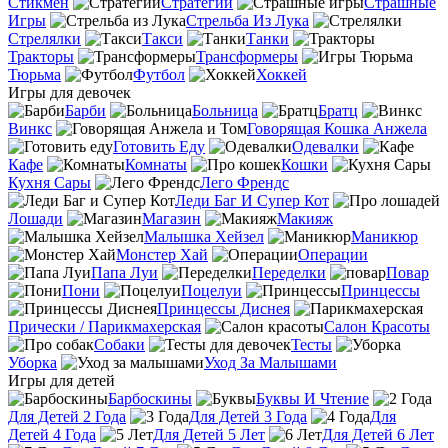
Стикмен
Стратегии
Страшные
Игры
Стрельба Из Лука
Стрелялки
Такси
Танки
Тракторы
Трансформеры
Тюрьма
Футбол
Хоккей
Игры для девочек
Барби
Больница
Братц
Винкс
Говорящая Кошка Анжела
Готовить Еду
Одевалки
Кафе
Комнаты
Кошки
Кухня Сары
Лего Френдс
Леди Баг И Супер Кот
Лошади
Магазин
Макияж
Малышка Хейзел
Маникюр
Монстер Хай
Операции
Папа Луи
Переделки
Повар
Пони
Поцелуи
Принцессы
Принцессы Диснея
Прически / Парикмахерская
Салон Красоты
Собаки
Тесты
Уборка
Уход За Малышами
Игры для детей
Барбоскины
Буквы И Чтение
Для Детей 2 Года
Для Детей 3 Года
Для
Детей 4 Года
Для Детей 5 Лет
Для Детей 6 Лет