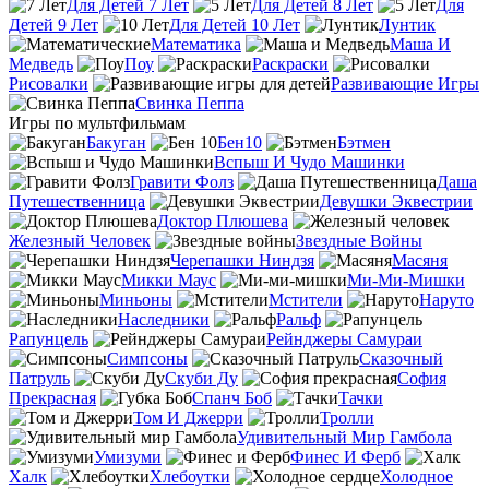
Для Детей 7 Лет
Для Детей 8 Лет
Для
Детей 9 Лет
Для Детей 10 Лет
Лунтик
Математика
Маша И
Медведь
Поу
Раскраски
Рисовалки
Развивающие Игры
Свинка Пеппа
Игры по мультфильмам
Бакуган
Бен10
Бэтмен
Вспыш И Чудо Машинки
Гравити Фолз
Даша
Путешественница
Девушки Эквестрии
Доктор Плюшева
Железный Человек
Звездные Войны
Черепашки Ниндзя
Масяня
Микки Маус
Ми-Ми-Мишки
Миньоны
Мстители
Наруто
Наследники
Ральф
Рапунцель
Рейнджеры Самураи
Симпсоны
Сказочный
Патруль
Скуби Ду
София
Прекрасная
Спанч Боб
Тачки
Том И Джерри
Тролли
Удивительный Мир Гамбола
Умизуми
Финес И Ферб
Халк
Хлебоутки
Холодное