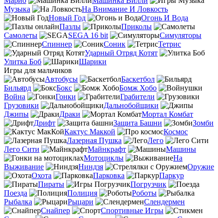
Марио
Машинка Вилли
Музыка
На Внимание И Ловкость
Новый Год
Огонь И Вода
Пазлы
Приколы
Самолеты
SEGA 16 bit
Симуляторы
Спиннер
Соник
Тетрис
Ударный Отряд Котят
Улитка Боб
Шарики
Игры для мальчиков
Автобусы
Баскетбол
Бильярд
Бокс
Бомж Хобо
Война
Гонки
Грабители
Грузовики
Дальнобойщики
Джипы
Драки
Мортал Комбат
Дрифт
Защита Башни
Зомби
Кактус Маккой
Космос
Лазерная Пушка
Лего
Лего Сити
Майнкрафт
Машины
Мотоциклы
На
Выживание
Ниндзя
Оружие
Охота
Парковка
Паркур
Пираты
Погрузчик
Поезда
Полиция
Роботы
Рыбалка
Рыцари
Слендермен
Снайпер
Спортивные Игры