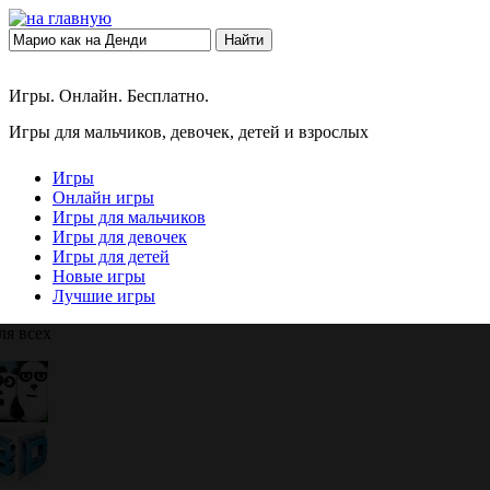
Найти
Игры. Онлайн. Бесплатно.
Игры для мальчиков, девочек, детей и взрослых
Игры
Онлайн игры
Игры для мальчиков
Игры для девочек
Игры для детей
Новые игры
Лучшие игры
ля всех