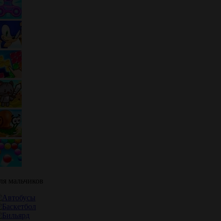
ля мальчиков