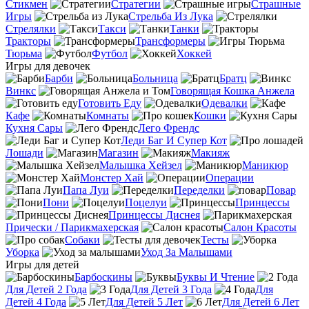
Стикмен
Стратегии
Страшные
Игры
Стрельба Из Лука
Стрелялки
Такси
Танки
Тракторы
Трансформеры
Тюрьма
Футбол
Хоккей
Игры для девочек
Барби
Больница
Братц
Винкс
Говорящая Кошка Анжела
Готовить Еду
Одевалки
Кафе
Комнаты
Кошки
Кухня Сары
Лего Френдс
Леди Баг И Супер Кот
Лошади
Магазин
Макияж
Малышка Хейзел
Маникюр
Монстер Хай
Операции
Папа Луи
Переделки
Повар
Пони
Поцелуи
Принцессы
Принцессы Диснея
Прически / Парикмахерская
Салон Красоты
Собаки
Тесты
Уборка
Уход За Малышами
Игры для детей
Барбоскины
Буквы И Чтение
Для Детей 2 Года
Для Детей 3 Года
Для
Детей 4 Года
Для Детей 5 Лет
Для Детей 6 Лет