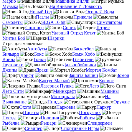
Марио
Машинка Вилли
Музыка
На Внимание И Ловкость
Новый Год
Огонь И Вода
Пазлы
Приколы
Самолеты
SEGA 16 bit
Симуляторы
Спиннер
Соник
Тетрис
Ударный Отряд Котят
Улитка Боб
Шарики
Игры для мальчиков
Автобусы
Баскетбол
Бильярд
Бокс
Бомж Хобо
Война
Гонки
Грабители
Грузовики
Дальнобойщики
Джипы
Драки
Мортал Комбат
Дрифт
Защита Башни
Зомби
Кактус Маккой
Космос
Лазерная Пушка
Лего
Лего Сити
Майнкрафт
Машины
Мотоциклы
На
Выживание
Ниндзя
Оружие
Охота
Парковка
Паркур
Пираты
Погрузчик
Поезда
Полиция
Роботы
Рыбалка
Рыцари
Слендермен
Снайпер
Спортивные Игры