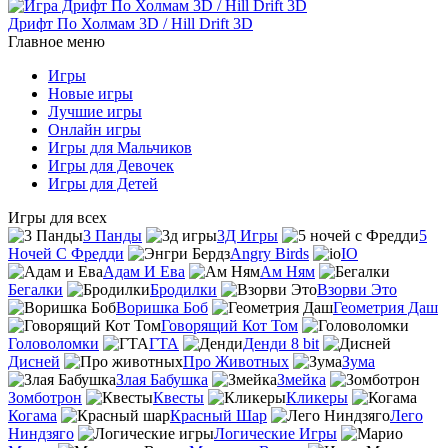
Дрифт По Холмам 3D / Hill Drift 3D
Главное меню
Игры
Новые игры
Лучшие игры
Онлайн игры
Игры для Мальчиков
Игры для Девочек
Игры для Детей
Игры для всех
3 Панды
3Д Игры
5
Ночей С Фредди
Angry Birds
IO
Адам И Ева
Ам Ням
Бегалки
Бродилки
Взорви Это
Воришка Боб
Геометрия Даш
Говорящий Кот Том
Головоломки
ГТА
Денди 8 bit
Дисней
Про Животных
Зума
Злая Бабушка
Змейка
Зомботрон
Квесты
Кликеры
Когама
Красный Шар
Лего
Ниндзяго
Логические Игры