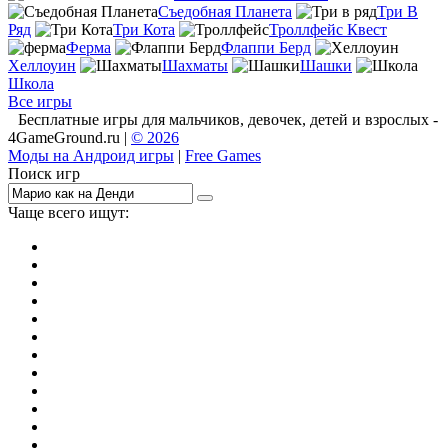
Съедобная Планета
Три В
Ряд
Три Кота
Троллфейс Квест
Ферма
Флаппи Берд
Хеллоуин
Шахматы
Шашки
Школа
Все игры
Бесплатные игры для мальчиков, девочек, детей и взрослых -
4GameGround.ru |
© 2026
Моды на Андроид игры
|
Free Games
Поиск игр
Чаще всего ищут:
игры на 2
симуляторы
Майнкрафт
гонки
стрелялки
тесты
io
головоломки
танки
марио
поиск предметов
зомби