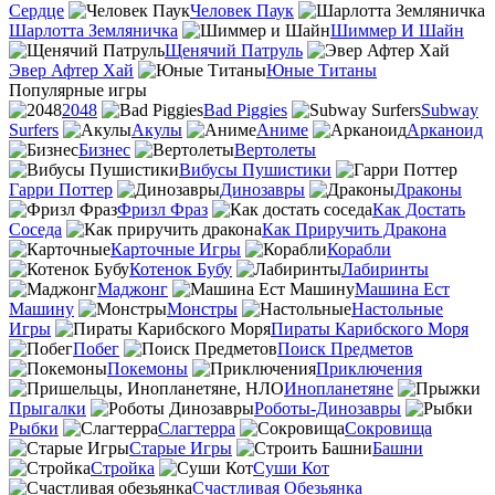
Сердце
Человек Паук
Шарлотта Земляничка
Шиммер И Шайн
Щенячий Патруль
Эвер Афтер Хай
Юные Титаны
Популярные игры
2048
Bad Piggies
Subway
Surfers
Акулы
Аниме
Арканоид
Бизнес
Вертолеты
Вибусы Пушистики
Гарри Поттер
Динозавры
Драконы
Фризл Фраз
Как Достать
Соседа
Как Приручить Дракона
Карточные Игры
Корабли
Котенок Бубу
Лабиринты
Маджонг
Машина Ест
Машину
Монстры
Настольные
Игры
Пираты Карибского Моря
Побег
Поиск Предметов
Покемоны
Приключения
Инопланетяне
Прыгалки
Роботы-Динозавры
Рыбки
Слагтерра
Сокровища
Старые Игры
Башни
Стройка
Суши Кот
Счастливая Обезьянка