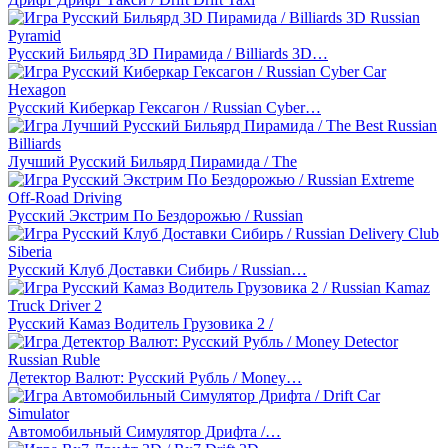
Русский Бильярд 3D Пирамида / Billiards 3D…
Русский Киберкар Гексагон / Russian Cyber…
Лучший Русский Бильярд Пирамида / The
Русский Экстрим По Бездорожью / Russian
Русский Клуб Доставки Сибирь / Russian…
Русский Камаз Водитель Грузовика 2 /
Детектор Валют: Русский Рубль / Money…
Автомобильный Симулятор Дрифта /…