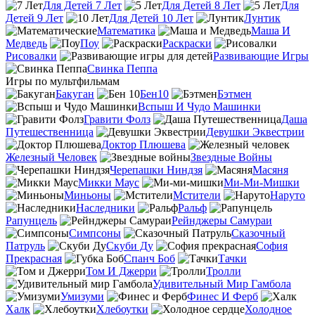
Для Детей 7 Лет
Для Детей 8 Лет
Для
Детей 9 Лет
Для Детей 10 Лет
Лунтик
Математика
Маша И
Медведь
Поу
Раскраски
Рисовалки
Развивающие Игры
Свинка Пеппа
Игры по мультфильмам
Бакуган
Бен10
Бэтмен
Вспыш И Чудо Машинки
Гравити Фолз
Даша
Путешественница
Девушки Эквестрии
Доктор Плюшева
Железный Человек
Звездные Войны
Черепашки Ниндзя
Масяня
Микки Маус
Ми-Ми-Мишки
Миньоны
Мстители
Наруто
Наследники
Ральф
Рапунцель
Рейнджеры Самураи
Симпсоны
Сказочный
Патруль
Скуби Ду
София
Прекрасная
Спанч Боб
Тачки
Том И Джерри
Тролли
Удивительный Мир Гамбола
Умизуми
Финес И Ферб
Халк
Хлебоутки
Холодное