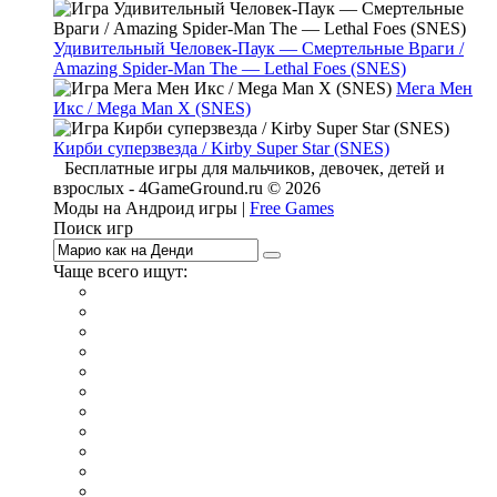
Удивительный Человек-Паук — Смертельные Враги /
Amazing Spider-Man The — Lethal Foes (SNES)
Мега Мен
Икс / Mega Man X (SNES)
Кирби суперзвезда / Kirby Super Star (SNES)
Бесплатные игры для мальчиков, девочек, детей и
взрослых - 4GameGround.ru © 2026
Моды на Андроид игры |
Free Games
Поиск игр
Чаще всего ищут:
игры на 2
симуляторы
Майнкрафт
гонки
стрелялки
тесты
io
головоломки
танки
марио
поиск предметов