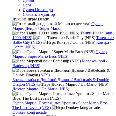
Денди
Сега
Супер Нинтендо
Скачать Эмулятор
Лучшие игры Dendy
Супер
Марио Денди / Super Mario
Танки 1990 / Tank
1990 (NES)
Танчики /
Battle City (NES)
Контра /
Contra (NES)
Супер
Марио / Super Mario Bros (NES)
Морской бой /
Battleship (NES)
Боевые жабы и Двойной Дракон / Battletoads & Double
Dragon (NES)
Доктор Марио / Dr. Mario (NES)
Супер Марио: Потерянные Уровни / Super Mario Bros:
The Lost Levels (NES)
Donkey kong arcade