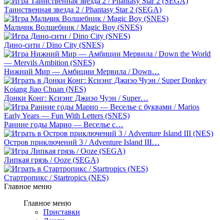
Таинственная звезда 2 / Phantasy Star 2 (SEGA)
Мальчик Волшебник / Magic Boy (SNES)
Дино-сити / Dino City (SNES)
Нижний Мир — Амбиции Мервила / Down…
Донки Конг: Ксиэнг Джиэо Чуэн / Super…
Ранние годы Марио — Веселье с…
Остров приключений 3 / Adventure Island III…
Липкая грязь / Ooze (SEGA)
Стартропикс / Startropics (NES)
Главное меню
Главное меню
Приставки