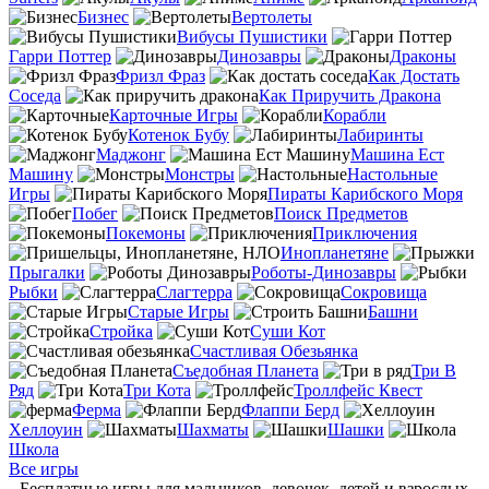
Бизнес
Вертолеты
Вибусы Пушистики
Гарри Поттер
Динозавры
Драконы
Фризл Фраз
Как Достать
Соседа
Как Приручить Дракона
Карточные Игры
Корабли
Котенок Бубу
Лабиринты
Маджонг
Машина Ест
Машину
Монстры
Настольные
Игры
Пираты Карибского Моря
Побег
Поиск Предметов
Покемоны
Приключения
Инопланетяне
Прыгалки
Роботы-Динозавры
Рыбки
Слагтерра
Сокровища
Старые Игры
Башни
Стройка
Суши Кот
Счастливая Обезьянка
Съедобная Планета
Три В
Ряд
Три Кота
Троллфейс Квест
Ферма
Флаппи Берд
Хеллоуин
Шахматы
Шашки
Школа
Все игры
Бесплатные игры для мальчиков, девочек, детей и взрослых -