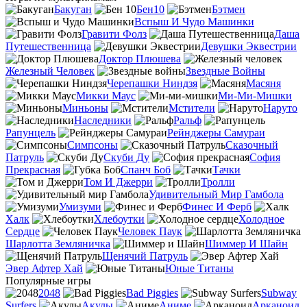
Бакуган
Бен10
Бэтмен
Вспыш И Чудо Машинки
Гравити Фолз
Даша
Путешественница
Девушки Эквестрии
Доктор Плюшева
Железный Человек
Звездные Войны
Черепашки Ниндзя
Масяня
Микки Маус
Ми-Ми-Мишки
Миньоны
Мстители
Наруто
Наследники
Ральф
Рапунцель
Рейнджеры Самураи
Симпсоны
Сказочный
Патруль
Скуби Ду
София
Прекрасная
Спанч Боб
Тачки
Том И Джерри
Тролли
Удивительный Мир Гамбола
Умизуми
Финес И Ферб
Халк
Хлебоутки
Холодное
Сердце
Человек Паук
Шарлотта Земляничка
Шиммер И Шайн
Щенячий Патруль
Эвер Афтер Хай
Юные Титаны
Популярные игры
2048
Bad Piggies
Subway
Surfers
Акулы
Аниме
Арканоид