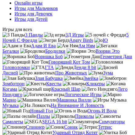
Онлайн игры
Игры для Мальчиков
Игры для Девочек
Игры для Детей
Игры для всех
3 Панды
3Д Игры
5
Ночей С Фредди
Angry Birds
IO
Адам И Ева
Ам Ням
Бегалки
Бродилки
Взорви Это
Воришка Боб
Геометрия Даш
Говорящий Кот Том
Головоломки
ГТА
Денди 8 bit
Дисней
Про Животных
Зума
Злая Бабушка
Змейка
Зомботрон
Квесты
Кликеры
Когама
Красный Шар
Лего
Ниндзяго
Логические Игры
Марио
Машинка Вилли
Музыка
На Внимание И Ловкость
Новый Год
Огонь И Вода
Пазлы
Приколы
Самолеты
SEGA 16 bit
Симуляторы
Спиннер
Соник
Тетрис
Ударный Отряд Котят