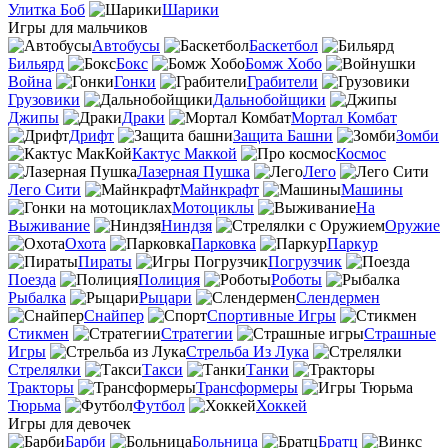
Улитка Боб
Шарики
Игры для мальчиков
Автобусы
Баскетбол
Бильярд
Бокс
Бомж Хобо
Война
Гонки
Грабители
Грузовики
Дальнобойщики
Джипы
Драки
Мортал Комбат
Дрифт
Защита Башни
Зомби
Кактус Маккой
Космос
Лазерная Пушка
Лего
Лего Сити
Майнкрафт
Машины
Мотоциклы
На
Выживание
Ниндзя
Оружие
Охота
Парковка
Паркур
Пираты
Погрузчик
Поезда
Полиция
Роботы
Рыбалка
Рыцари
Слендермен
Снайпер
Спортивные Игры
Стикмен
Стратегии
Страшные
Игры
Стрельба Из Лука
Стрелялки
Такси
Танки
Тракторы
Трансформеры
Тюрьма
Футбол
Хоккей
Игры для девочек
Барби
Больница
Братц