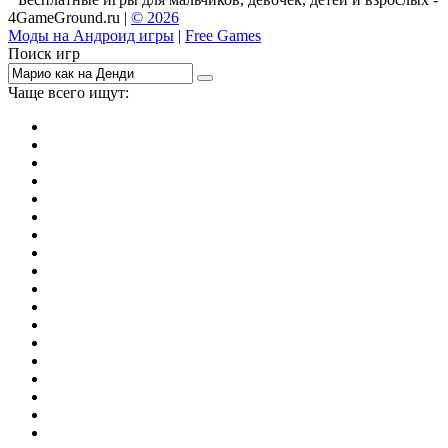
4GameGround.ru |
© 2026
Моды на Андроид игры
|
Free Games
Поиск игр
Чаще всего ищут:
игры на 2
симуляторы
Майнкрафт
гонки
стрелялки
тесты
io
головоломки
танки
марио
поиск предметов
зомби
Такси
денди
огонь и вода
игры на 3
бродилки
аниме