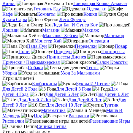
Винкс
Говорящая Кошка Анжела
Готовить Еду
Одевалки
Кафе
Комнаты
Кошки
Кухня Сары
Лего Френдс
Леди Баг И Супер Кот
Лошади
Магазин
Макияж
Малышка Хейзел
Маникюр
Монстер Хай
Операции
Папа Луи
Переделки
Повар
Пони
Поцелуи
Принцессы
Принцессы Диснея
Прически / Парикмахерская
Салон Красоты
Собаки
Тесты
Уборка
Уход За Малышами
Игры для детей
Барбоскины
Буквы И Чтение
Для Детей 2 Года
Для Детей 3 Года
Для
Детей 4 Года
Для Детей 5 Лет
Для Детей 6 Лет
Для Детей 7 Лет
Для Детей 8 Лет
Для
Детей 9 Лет
Для Детей 10 Лет
Лунтик
Математика
Маша И
Медведь
Поу
Раскраски
Рисовалки
Развивающие Игры
Свинка Пеппа
Игры по мультфильмам