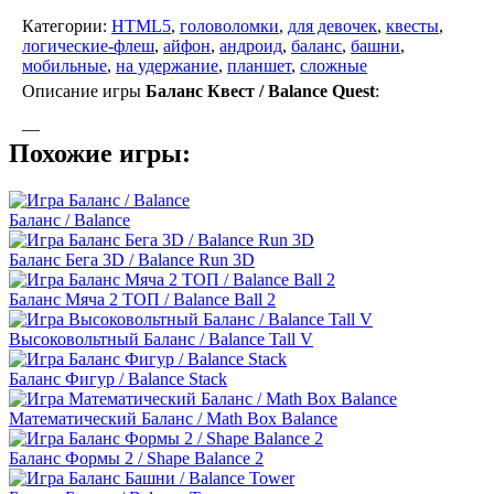
Категории:
HTML5
,
головоломки
,
для девочек
,
квесты
,
логические-флеш
,
айфон
,
андроид
,
баланс
,
башни
,
мобильные
,
на удержание
,
планшет
,
сложные
Описание игры
Баланс Квест / Balance Quest
:
—
Похожие игры:
Баланс / Balance
Баланс Бега 3D / Balance Run 3D
Баланс Мяча 2 ТОП / Balance Ball 2
Высоковольтный Баланс / Balance Tall V
Баланс Фигур / Balance Stack
Математический Баланс / Math Box Balance
Баланс Формы 2 / Shape Balance 2