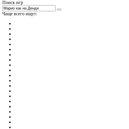
Поиск игр
Чаще всего ищут:
игры на 2
симуляторы
Майнкрафт
гонки
стрелялки
тесты
io
головоломки
танки
марио
поиск предметов
зомби
Такси
денди
огонь и вода
игры на 3
бродилки
аниме
драки
когама
повар