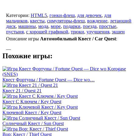
Категории:
HTML5
,
гонки-флеш
,
для девочек
,
для
мальчиков
,
квесты
,
симуляторы-флеш
,
вождение
,
летающий
диск
,
машины
,
мода
,
море
,
подарки
,
поезда
,
простые
,
пустыня
,
с хорошей графикой
,
трюки
,
улучшения
,
экшен
Описание игры
Автомобильный Квест / Car Quest
:
—
Похожие игры:
Квест Фортуны / Fortune Quest — Dice wo…
Квест 21 / Quest 21
Квест С Ключем / Key Quest
Ключевой Квест / Key Quest
Солнечный Квест / Sun Quest
Вор: Квест / Thief Quest