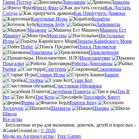
Гарри Поттер
Динозавры
Драконы
Фризл Фраз
Как Достать
Соседа
Как Приручить Дракона
Карточные Игры
Корабли
Котенок Бубу
Лабиринты
Маджонг
Машина Ест
Машину
Монстры
Настольные
Игры
Пираты Карибского Моря
Побег
Поиск Предметов
Покемоны
Приключения
Инопланетяне
Прыгалки
Роботы-Динозавры
Рыбки
Слагтерра
Сокровища
Старые Игры
Башни
Стройка
Суши Кот
Счастливая Обезьянка
Съедобная Планета
Три В
Ряд
Три Кота
Троллфейс Квест
Ферма
Флаппи Берд
Хеллоуин
Шахматы
Шашки
Школа
Все игры
Бесплатные игры для мальчиков, девочек, детей и взрослых -
4GameGround.ru |
© 2026
Моды на Андроид игры
|
Free Games