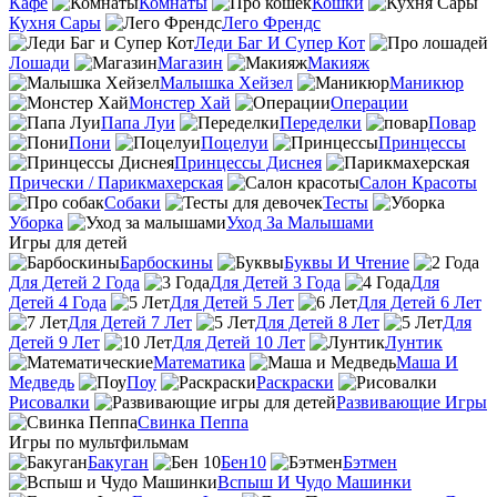
Кафе
Комнаты
Кошки
Кухня Сары
Лего Френдс
Леди Баг И Супер Кот
Лошади
Магазин
Макияж
Малышка Хейзел
Маникюр
Монстер Хай
Операции
Папа Луи
Переделки
Повар
Пони
Поцелуи
Принцессы
Принцессы Диснея
Прически / Парикмахерская
Салон Красоты
Собаки
Тесты
Уборка
Уход За Малышами
Игры для детей
Барбоскины
Буквы И Чтение
Для Детей 2 Года
Для Детей 3 Года
Для
Детей 4 Года
Для Детей 5 Лет
Для Детей 6 Лет
Для Детей 7 Лет
Для Детей 8 Лет
Для
Детей 9 Лет
Для Детей 10 Лет
Лунтик
Математика
Маша И
Медведь
Поу
Раскраски
Рисовалки
Развивающие Игры
Свинка Пеппа
Игры по мультфильмам
Бакуган
Бен10
Бэтмен
Вспыш И Чудо Машинки