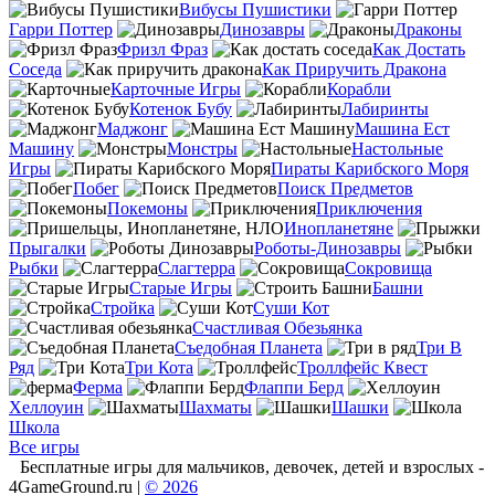
Вибусы Пушистики
Гарри Поттер
Динозавры
Драконы
Фризл Фраз
Как Достать
Соседа
Как Приручить Дракона
Карточные Игры
Корабли
Котенок Бубу
Лабиринты
Маджонг
Машина Ест
Машину
Монстры
Настольные
Игры
Пираты Карибского Моря
Побег
Поиск Предметов
Покемоны
Приключения
Инопланетяне
Прыгалки
Роботы-Динозавры
Рыбки
Слагтерра
Сокровища
Старые Игры
Башни
Стройка
Суши Кот
Счастливая Обезьянка
Съедобная Планета
Три В
Ряд
Три Кота
Троллфейс Квест
Ферма
Флаппи Берд
Хеллоуин
Шахматы
Шашки
Школа
Все игры
Бесплатные игры для мальчиков, девочек, детей и взрослых -
4GameGround.ru |
© 2026