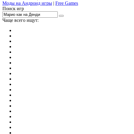
Моды на Андроид игры
|
Free Games
Поиск игр
Чаще всего ищут:
игры на 2
симуляторы
Майнкрафт
гонки
стрелялки
тесты
io
головоломки
танки
марио
поиск предметов
зомби
Такси
денди
огонь и вода
игры на 3
бродилки
аниме
драки
когама