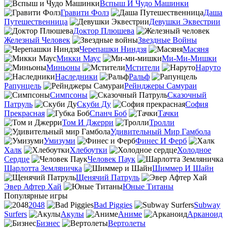
Вспыш И Чудо Машинки
Гравити Фолз
Даша
Путешественница
Девушки Эквестрии
Доктор Плюшева
Железный Человек
Звездные Войны
Черепашки Ниндзя
Масяня
Микки Маус
Ми-Ми-Мишки
Миньоны
Мстители
Наруто
Наследники
Ральф
Рапунцель
Рейнджеры Самураи
Симпсоны
Сказочный
Патруль
Скуби Ду
София
Прекрасная
Спанч Боб
Тачки
Том И Джерри
Тролли
Удивительный Мир Гамбола
Умизуми
Финес И Ферб
Халк
Хлебоутки
Холодное
Сердце
Человек Паук
Шарлотта Земляничка
Шиммер И Шайн
Щенячий Патруль
Эвер Афтер Хай
Юные Титаны
Популярные игры
2048
Bad Piggies
Subway
Surfers
Акулы
Аниме
Арканоид
Бизнес
Вертолеты