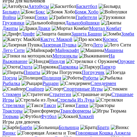
Игры для мальчиков
Автобусы
Баскетбол
Бильярд
Бокс
Бомж Хобо
Война
Гонки
Грабители
Грузовики
Дальнобойщики
Джипы
Драки
Мортал Комбат
Дрифт
Защита Башни
Зомби
Кактус Маккой
Космос
Лазерная Пушка
Лего
Лего Сити
Майнкрафт
Машины
Мотоциклы
На
Выживание
Ниндзя
Оружие
Охота
Парковка
Паркур
Пираты
Погрузчик
Поезда
Полиция
Роботы
Рыбалка
Рыцари
Слендермен
Снайпер
Спортивные Игры
Стикмен
Стратегии
Страшные
Игры
Стрельба Из Лука
Стрелялки
Такси
Танки
Тракторы
Трансформеры
Тюрьма
Футбол
Хоккей
Игры для девочек
Барби
Больница
Братц
Винкс
Говорящая Кошка Анжела