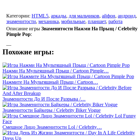
Категории:
HTML5
,
аркады
,
для мальчиков
,
айфон
,
андроид
,
знаменитости
,
механика
,
мобильные
,
планшет
,
работа
Описание игры
Знаменитости Нажми На Прыщ / Celebrity
Pimple Pop
:
—
Похожие игры:
Нажми На Мультяшный Прыщ / Cartoon Pimple…
Нажмите На Мультяшный Прыщ / Cartoon…
Знаменитости До И После Разрыва /…
Знаменитости Байкеры / Celebrity Biker Vogue
Смешное Лицо Знаменитости Lol / Celebrity…