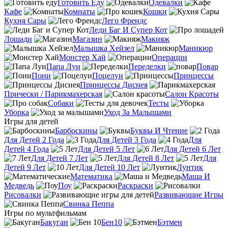
Готовить Еду
Одевалки
Кафе
Комнаты
Кошки
Кухня Сары
Лего Френдс
Леди Баг И Супер Кот
Лошади
Магазин
Макияж
Малышка Хейзел
Маникюр
Монстер Хай
Операции
Папа Луи
Переделки
Повар
Пони
Поцелуи
Принцессы
Принцессы Диснея
Прически / Парикмахерская
Салон Красоты
Собаки
Тесты
Уборка
Уход За Малышами
Игры для детей
Барбоскины
Буквы И Чтение
Для Детей 2 Года
Для Детей 3 Года
Для
Детей 4 Года
Для Детей 5 Лет
Для Детей 6 Лет
Для Детей 7 Лет
Для Детей 8 Лет
Для
Детей 9 Лет
Для Детей 10 Лет
Лунтик
Математика
Маша И
Медведь
Поу
Раскраски
Рисовалки
Развивающие Игры
Свинка Пеппа
Игры по мультфильмам
Бакуган
Бен10
Бэтмен