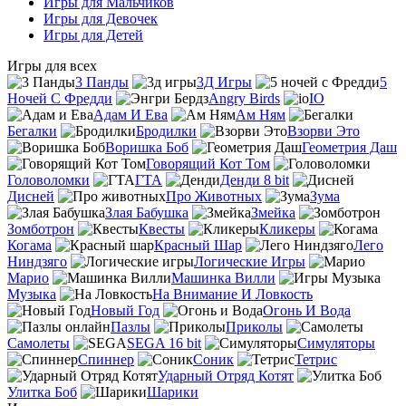
Игры для Мальчиков
Игры для Девочек
Игры для Детей
Игры для всех
3 Панды
3Д Игры
5
Ночей С Фредди
Angry Birds
IO
Адам И Ева
Ам Ням
Бегалки
Бродилки
Взорви Это
Воришка Боб
Геометрия Даш
Говорящий Кот Том
Головоломки
ГТА
Денди 8 bit
Дисней
Про Животных
Зума
Злая Бабушка
Змейка
Зомботрон
Квесты
Кликеры
Когама
Красный Шар
Лего
Ниндзяго
Логические Игры
Марио
Машинка Вилли
Музыка
На Внимание И Ловкость
Новый Год
Огонь И Вода
Пазлы
Приколы
Самолеты
SEGA 16 bit
Симуляторы
Спиннер
Соник
Тетрис
Ударный Отряд Котят
Улитка Боб
Шарики