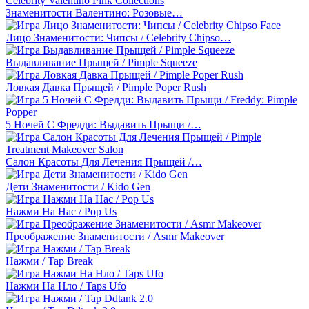
Знаменитости Валентино: Розовые…
Лицо Знаменитости: Чипсы / Celebrity Chipso…
Выдавливание Прыщей / Pimple Squeeze
Ловкая Давка Прыщей / Pimple Poper Rush
5 Ночей С Фредди: Выдавить Прыщи /…
Салон Красоты Для Лечения Прыщей /…
Дети Знаменитости / Kido Gen
Нажми На Нас / Pop Us
Преображение Знаменитости / Asmr Makeover
Нажми / Tap Break
Нажми На Нло / Taps Ufo