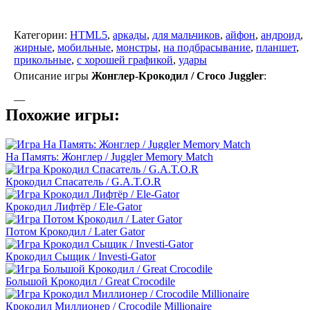
Категории:
HTML5
,
аркады
,
для мальчиков
,
айфон
,
андроид
,
жирные
,
мобильные
,
монстры
,
на подбрасывание
,
планшет
,
прикольные
,
с хорошей графикой
,
удары
Описание игры
Жонглер-Крокодил / Croco Juggler
:
—
Похожие игры:
На Память: Жонглер / Juggler Memory Match
Крокодил Спасатель / G.A.T.O.R
Крокодил Лифтёр / Ele-Gator
Потом Крокодил / Later Gator
Крокодил Сыщик / Investi-Gator
Большой Крокодил / Great Crocodile
Крокодил Миллионер / Crocodile Millionaire