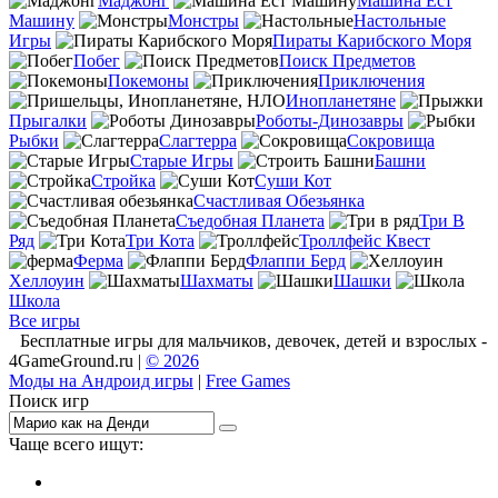
Маджонг
Машина Ест
Машину
Монстры
Настольные
Игры
Пираты Карибского Моря
Побег
Поиск Предметов
Покемоны
Приключения
Инопланетяне
Прыгалки
Роботы-Динозавры
Рыбки
Слагтерра
Сокровища
Старые Игры
Башни
Стройка
Суши Кот
Счастливая Обезьянка
Съедобная Планета
Три В
Ряд
Три Кота
Троллфейс Квест
Ферма
Флаппи Берд
Хеллоуин
Шахматы
Шашки
Школа
Все игры
Бесплатные игры для мальчиков, девочек, детей и взрослых -
4GameGround.ru |
© 2026
Моды на Андроид игры
|
Free Games
Поиск игр
Чаще всего ищут:
игры на 2