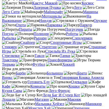
Кактус Маккой
Космос
Лазерная Пушка
Лего
Лего Сити
Майнкрафт
Машины
Мотоциклы
На
Выживание
Ниндзя
Оружие
Охота
Парковка
Паркур
Пираты
Погрузчик
Поезда
Полиция
Роботы
Рыбалка
Рыцари
Слендермен
Снайпер
Спортивные Игры
Стикмен
Стратегии
Страшные
Игры
Стрельба Из Лука
Стрелялки
Такси
Танки
Тракторы
Трансформеры
Тюрьма
Футбол
Хоккей
Игры для девочек
Барби
Больница
Братц
Винкс
Говорящая Кошка Анжела
Готовить Еду
Одевалки
Кафе
Комнаты
Кошки
Кухня Сары
Лего Френдс
Леди Баг И Супер Кот
Лошади
Магазин
Макияж
Малышка Хейзел
Маникюр
Монстер Хай
Операции