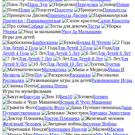
Папа Луи
Переделки
Повар
Пони
Поцелуи
Принцессы
Принцессы Диснея
Прически / Парикмахерская
Салон Красоты
Собаки
Тесты
Уборка
Уход За Малышами
Игры для детей
Барбоскины
Буквы И Чтение
Для Детей 2 Года
Для Детей 3 Года
Для
Детей 4 Года
Для Детей 5 Лет
Для Детей 6 Лет
Для Детей 7 Лет
Для Детей 8 Лет
Для
Детей 9 Лет
Для Детей 10 Лет
Лунтик
Математика
Маша И
Медведь
Поу
Раскраски
Рисовалки
Развивающие Игры
Свинка Пеппа
Игры по мультфильмам
Бакуган
Бен10
Бэтмен
Вспыш И Чудо Машинки
Гравити Фолз
Даша
Путешественница
Девушки Эквестрии
Доктор Плюшева
Железный Человек
Звездные Войны
Черепашки Ниндзя
Масяня
Микки Маус
Ми-Ми-Мишки