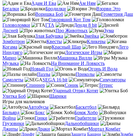
Адам И Ева
Ам Ням
Бегалки
Бродилки
Взорви Это
Воришка Боб
Геометрия Даш
Говорящий Кот Том
Головоломки
ГТА
Денди 8 bit
Дисней
Про Животных
Зума
Злая Бабушка
Змейка
Зомботрон
Квесты
Кликеры
Когама
Красный Шар
Лего
Ниндзяго
Логические Игры
Марио
Машинка Вилли
Музыка
На Внимание И Ловкость
Новый Год
Огонь И Вода
Пазлы
Приколы
Самолеты
SEGA 16 bit
Симуляторы
Спиннер
Соник
Тетрис
Ударный Отряд Котят
Улитка Боб
Шарики
Игры для мальчиков
Автобусы
Баскетбол
Бильярд
Бокс
Бомж Хобо
Война
Гонки
Грабители
Грузовики
Дальнобойщики
Джипы
Драки
Мортал Комбат
Дрифт
Защита Башни
Зомби