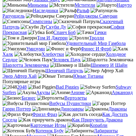
Миньоны
Мстители
Наруто
Наследники
Ральф
Рапунцель
Рейнджеры Самураи
Симпсоны
Сказочный
Патруль
Скуби Ду
София
Прекрасная
Спанч Боб
Тачки
Том И Джерри
Тролли
Удивительный Мир Гамбола
Умизуми
Финес И Ферб
Халк
Хлебоутки
Холодное
Сердце
Человек Паук
Шарлотта Земляничка
Шиммер И Шайн
Щенячий Патруль
Эвер Афтер Хай
Юные Титаны
Популярные игры
2048
Bad Piggies
Subway
Surfers
Акулы
Аниме
Арканоид
Бизнес
Вертолеты
Вибусы Пушистики
Гарри Поттер
Динозавры
Драконы
Фризл Фраз
Как Достать
Соседа
Как Приручить Дракона
Карточные Игры
Корабли
Котенок Бубу
Лабиринты