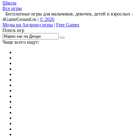
Школа
Все игры
Бесплатные игры для мальчиков, девочек, детей и взрослых -
4GameGround.ru |
© 2026
Моды на Андроид игры
|
Free Games
Поиск игр
Чаще всего ищут:
игры на 2
симуляторы
Майнкрафт
гонки
стрелялки
тесты
io
головоломки
танки
марио
поиск предметов
зомби
Такси
денди
огонь и вода
игры на 3