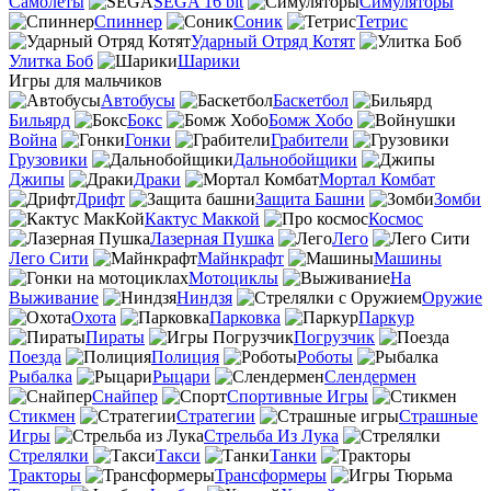
Самолеты
SEGA 16 bit
Симуляторы
Спиннер
Соник
Тетрис
Ударный Отряд Котят
Улитка Боб
Шарики
Игры для мальчиков
Автобусы
Баскетбол
Бильярд
Бокс
Бомж Хобо
Война
Гонки
Грабители
Грузовики
Дальнобойщики
Джипы
Драки
Мортал Комбат
Дрифт
Защита Башни
Зомби
Кактус Маккой
Космос
Лазерная Пушка
Лего
Лего Сити
Майнкрафт
Машины
Мотоциклы
На
Выживание
Ниндзя
Оружие
Охота
Парковка
Паркур
Пираты
Погрузчик
Поезда
Полиция
Роботы
Рыбалка
Рыцари
Слендермен
Снайпер
Спортивные Игры
Стикмен
Стратегии
Страшные
Игры
Стрельба Из Лука
Стрелялки
Такси
Танки
Тракторы
Трансформеры