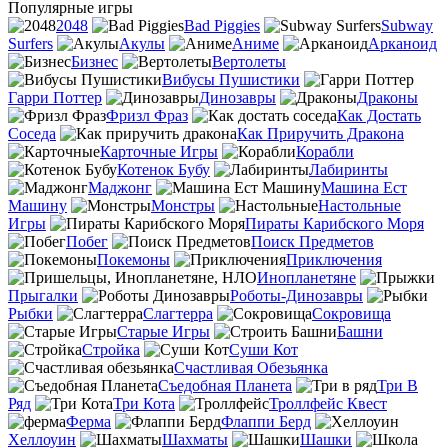
Популярные игры
2048
Bad Piggies
Subway
Surfers
Акулы
Аниме
Арканоид
Бизнес
Вертолеты
Вибусы Пушистики
Гарри Поттер
Динозавры
Драконы
Фризл Фраз
Как Достать
Соседа
Как Приручить Дракона
Карточные Игры
Корабли
Котенок Бубу
Лабиринты
Маджонг
Машина Ест
Машину
Монстры
Настольные
Игры
Пираты Карибского Моря
Побег
Поиск Предметов
Покемоны
Приключения
Инопланетяне
Прыгалки
Роботы-Динозавры
Рыбки
Слагтерра
Сокровища
Старые Игры
Башни
Стройка
Суши Кот
Счастливая Обезьянка
Съедобная Планета
Три В
Ряд
Три Кота
Троллфейс Квест
Ферма
Флаппи Берд
Хеллоуин
Шахматы
Шашки