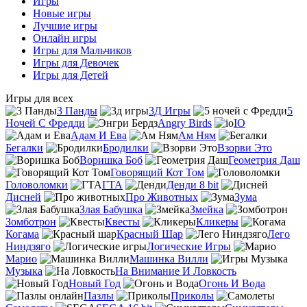
Игры
Новые игры
Лучшие игры
Онлайн игры
Игры для Мальчиков
Игры для Девочек
Игры для Детей
Игры для всех
3 Панды
3Д Игры
5
Ночей С Фредди
Angry Birds
IO
Адам И Ева
Ам Ням
Бегалки
Бродилки
Взорви Это
Воришка Боб
Геометрия Даш
Говорящий Кот Том
Головоломки
ГТА
Денди 8 bit
Дисней
Про Животных
Зума
Злая Бабушка
Змейка
Зомботрон
Квесты
Кликеры
Когама
Красный Шар
Лего
Ниндзяго
Логические Игры
Марио
Машинка Вилли
Музыка
На Внимание И Ловкость
Новый Год
Огонь И Вода
Пазлы
Приколы