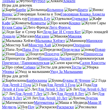
Тюрьма
Футбол
Хоккей
Игры для девочек
Барби
Больница
Братц
Винкс
Говорящая Кошка Анжела
Готовить Еду
Одевалки
Кафе
Комнаты
Кошки
Кухня Сары
Лего Френдс
Леди Баг И Супер Кот
Лошади
Магазин
Макияж
Малышка Хейзел
Маникюр
Монстер Хай
Операции
Папа Луи
Переделки
Повар
Пони
Поцелуи
Принцессы
Принцессы Диснея
Прически / Парикмахерская
Салон Красоты
Собаки
Тесты
Уборка
Уход За Малышами
Игры для детей
Барбоскины
Буквы И Чтение
Для Детей 2 Года
Для Детей 3 Года
Для
Детей 4 Года
Для Детей 5 Лет
Для Детей 6 Лет
Для Детей 7 Лет
Для Детей 8 Лет
Для
Детей 9 Лет
Для Детей 10 Лет
Лунтик
Математика
Маша И
Медведь
Поу
Раскраски