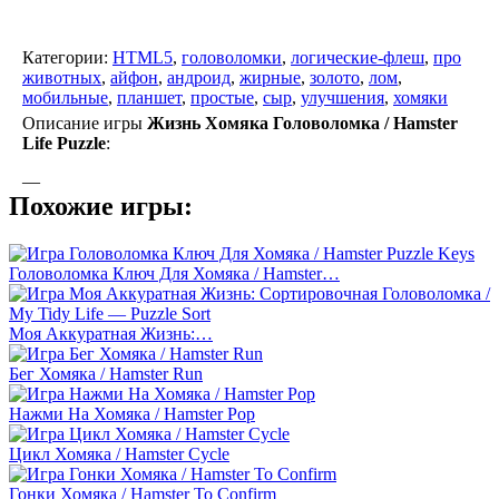
Категории:
HTML5
,
головоломки
,
логические-флеш
,
про
животных
,
айфон
,
андроид
,
жирные
,
золото
,
лом
,
мобильные
,
планшет
,
простые
,
сыр
,
улучшения
,
хомяки
Описание игры
Жизнь Хомяка Головоломка / Hamster
Life Puzzle
:
—
Похожие игры:
Головоломка Ключ Для Хомяка / Hamster…
Моя Аккуратная Жизнь:…
Бег Хомяка / Hamster Run
Нажми На Хомяка / Hamster Pop
Цикл Хомяка / Hamster Cycle
Гонки Хомяка / Hamster To Confirm