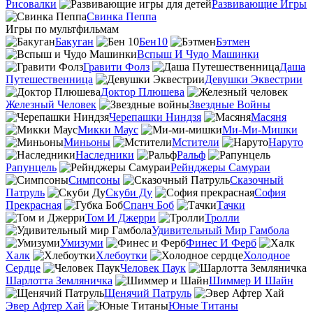
Рисовалки
Развивающие Игры
Свинка Пеппа
Игры по мультфильмам
Бакуган
Бен10
Бэтмен
Вспыш И Чудо Машинки
Гравити Фолз
Даша
Путешественница
Девушки Эквестрии
Доктор Плюшева
Железный Человек
Звездные Войны
Черепашки Ниндзя
Масяня
Микки Маус
Ми-Ми-Мишки
Миньоны
Мстители
Наруто
Наследники
Ральф
Рапунцель
Рейнджеры Самураи
Симпсоны
Сказочный
Патруль
Скуби Ду
София
Прекрасная
Спанч Боб
Тачки
Том И Джерри
Тролли
Удивительный Мир Гамбола
Умизуми
Финес И Ферб
Халк
Хлебоутки
Холодное
Сердце
Человек Паук
Шарлотта Земляничка
Шиммер И Шайн
Щенячий Патруль
Эвер Афтер Хай
Юные Титаны