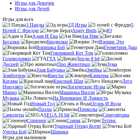
Игры для Девочек
Игры для Детей
Игры для всех
3 Панды
3Д Игры
5
Ночей С Фредди
Angry Birds
IO
Адам И Ева
Ам Ням
Бегалки
Бродилки
Взорви Это
Воришка Боб
Геометрия Даш
Говорящий Кот Том
Головоломки
ГТА
Денди 8 bit
Дисней
Про Животных
Зума
Злая Бабушка
Змейка
Зомботрон
Квесты
Кликеры
Когама
Красный Шар
Лего
Ниндзяго
Логические Игры
Марио
Машинка Вилли
Музыка
На Внимание И Ловкость
Новый Год
Огонь И Вода
Пазлы
Приколы
Самолеты
SEGA 16 bit
Симуляторы
Спиннер
Соник
Тетрис
Ударный Отряд Котят
Улитка Боб
Шарики
Игры для мальчиков