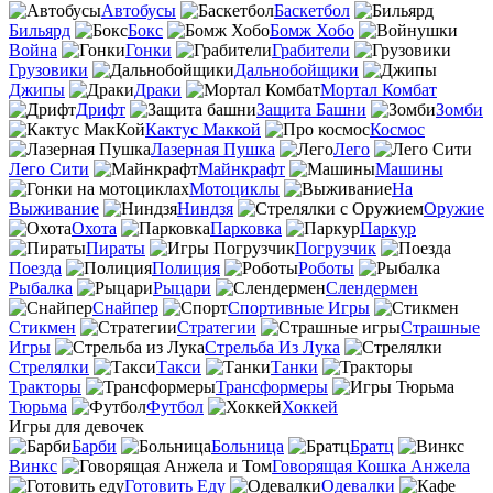
Автобусы
Баскетбол
Бильярд
Бокс
Бомж Хобо
Война
Гонки
Грабители
Грузовики
Дальнобойщики
Джипы
Драки
Мортал Комбат
Дрифт
Защита Башни
Зомби
Кактус Маккой
Космос
Лазерная Пушка
Лего
Лего Сити
Майнкрафт
Машины
Мотоциклы
На
Выживание
Ниндзя
Оружие
Охота
Парковка
Паркур
Пираты
Погрузчик
Поезда
Полиция
Роботы
Рыбалка
Рыцари
Слендермен
Снайпер
Спортивные Игры
Стикмен
Стратегии
Страшные
Игры
Стрельба Из Лука
Стрелялки
Такси
Танки
Тракторы
Трансформеры
Тюрьма
Футбол
Хоккей
Игры для девочек
Барби
Больница
Братц
Винкс
Говорящая Кошка Анжела
Готовить Еду
Одевалки