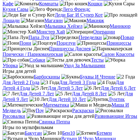
Кафе
Комнаты
Кошки
Кухня Сары
Лего Френдс
Леди Баг И Супер Кот
Лошади
Магазин
Макияж
Малышка Хейзел
Маникюр
Монстер Хай
Операции
Папа Луи
Переделки
Повар
Пони
Поцелуи
Принцессы
Принцессы Диснея
Прически / Парикмахерская
Салон Красоты
Собаки
Тесты
Уборка
Уход За Малышами
Игры для детей
Барбоскины
Буквы И Чтение
Для Детей 2 Года
Для Детей 3 Года
Для
Детей 4 Года
Для Детей 5 Лет
Для Детей 6 Лет
Для Детей 7 Лет
Для Детей 8 Лет
Для
Детей 9 Лет
Для Детей 10 Лет
Лунтик
Математика
Маша И
Медведь
Поу
Раскраски
Рисовалки
Развивающие Игры
Свинка Пеппа
Игры по мультфильмам
Бакуган
Бен10
Бэтмен
Вспыш И Чудо Машинки