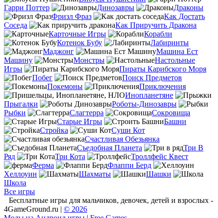
Гарри Поттер
Динозавры
Драконы
Фризл Фраз
Как Достать
Соседа
Как Приручить Дракона
Карточные Игры
Корабли
Котенок Бубу
Лабиринты
Маджонг
Машина Ест
Машину
Монстры
Настольные
Игры
Пираты Карибского Моря
Побег
Поиск Предметов
Покемоны
Приключения
Инопланетяне
Прыгалки
Роботы-Динозавры
Рыбки
Слагтерра
Сокровища
Старые Игры
Башни
Стройка
Суши Кот
Счастливая Обезьянка
Съедобная Планета
Три В
Ряд
Три Кота
Троллфейс Квест
Ферма
Флаппи Берд
Хеллоуин
Шахматы
Шашки
Школа
Все игры
Бесплатные игры для мальчиков, девочек, детей и взрослых -
4GameGround.ru |
© 2026
Моды на Андроид игры
|
Free Games