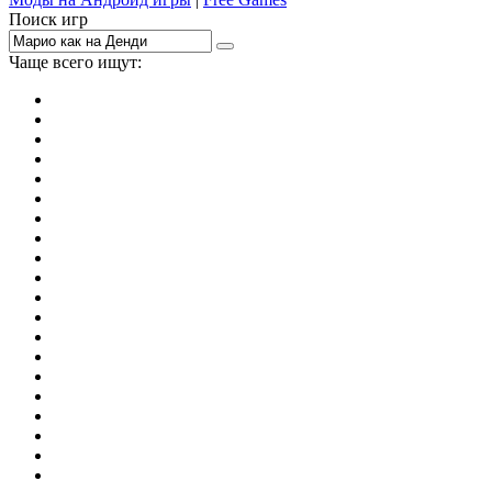
Поиск игр
Чаще всего ищут:
игры на 2
симуляторы
Майнкрафт
гонки
стрелялки
тесты
io
головоломки
танки
марио
поиск предметов
зомби
Такси
денди
огонь и вода
игры на 3
бродилки
аниме
драки
когама