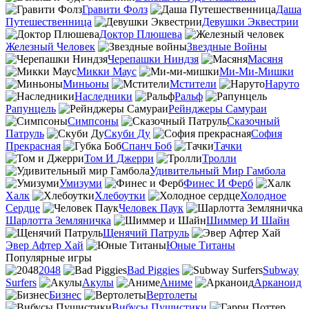
Гравити Фолз
Даша
Путешественница
Девушки Эквестрии
Доктор Плюшева
Железный Человек
Звездные Войны
Черепашки Ниндзя
Масяня
Микки Маус
Ми-Ми-Мишки
Миньоны
Мстители
Наруто
Наследники
Ральф
Рапунцель
Рейнджеры Самураи
Симпсоны
Сказочный
Патруль
Скуби Ду
София
Прекрасная
Спанч Боб
Тачки
Том И Джерри
Тролли
Удивительный Мир Гамбола
Умизуми
Финес И Ферб
Халк
Хлебоутки
Холодное
Сердце
Человек Паук
Шарлотта Земляничка
Шиммер И Шайн
Щенячий Патруль
Эвер Афтер Хай
Юные Титаны
Популярные игры
2048
Bad Piggies
Subway
Surfers
Акулы
Аниме
Арканоид
Бизнес
Вертолеты
Вибусы Пушистики