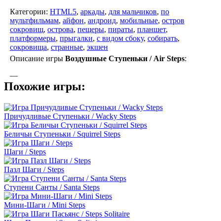
Категории:
HTML5
,
аркады
,
для мальчиков
,
по
мультфильмам
,
айфон
,
андроид
,
мобильные
,
остров
сокровищ
,
острова
,
пещеры
,
пираты
,
планшет
,
платформеры
,
прыгалки
,
с видом сбоку
,
собирать
,
сокровища
,
странные
,
экшен
Описание игры
Воздушные Ступеньки / Air Steps
:
—
Похожие игры:
Причудливые Ступеньки / Wacky Steps
Беличьи Ступеньки / Squirrel Steps
Шаги / Steps
Пазл Шаги / Steps
Ступени Санты / Santa Steps
Мини-Шаги / Mini Steps