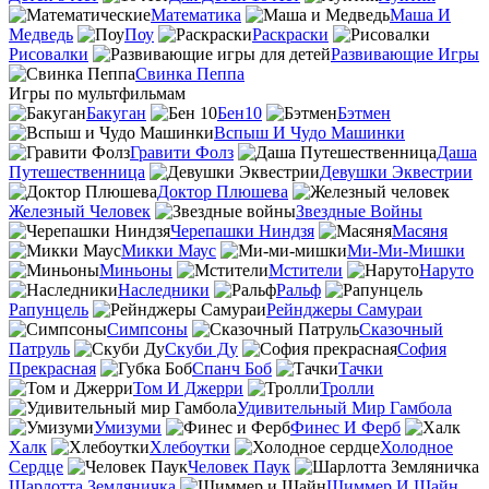
Математика
Маша И
Медведь
Поу
Раскраски
Рисовалки
Развивающие Игры
Свинка Пеппа
Игры по мультфильмам
Бакуган
Бен10
Бэтмен
Вспыш И Чудо Машинки
Гравити Фолз
Даша
Путешественница
Девушки Эквестрии
Доктор Плюшева
Железный Человек
Звездные Войны
Черепашки Ниндзя
Масяня
Микки Маус
Ми-Ми-Мишки
Миньоны
Мстители
Наруто
Наследники
Ральф
Рапунцель
Рейнджеры Самураи
Симпсоны
Сказочный
Патруль
Скуби Ду
София
Прекрасная
Спанч Боб
Тачки
Том И Джерри
Тролли
Удивительный Мир Гамбола
Умизуми
Финес И Ферб
Халк
Хлебоутки
Холодное
Сердце
Человек Паук
Шарлотта Земляничка
Шиммер И Шайн