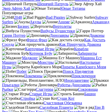
Щенячий Патруль
Эвер Афтер Хай
Юные Титаны
Популярные игры
2048
Bad Piggies
Subway
Surfers
Акулы
Аниме
Арканоид
Бизнес
Вертолеты
Вибусы Пушистики
Гарри Поттер
Динозавры
Драконы
Фризл Фраз
Как Достать
Соседа
Как Приручить Дракона
Карточные Игры
Корабли
Котенок Бубу
Лабиринты
Маджонг
Машина Ест
Машину
Монстры
Настольные
Игры
Пираты Карибского Моря
Побег
Поиск Предметов
Покемоны
Приключения
Инопланетяне
Прыгалки
Роботы-Динозавры
Рыбки
Слагтерра
Сокровища
Старые Игры
Башни
Стройка
Суши Кот
Счастливая Обезьянка
Съедобная Планета
Три В
Ряд
Три Кота
Троллфейс Квест