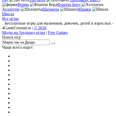
Ферма
Флаппи Берд
Хеллоуин
Шахматы
Шашки
Школа
Все игры
Бесплатные игры для мальчиков, девочек, детей и взрослых -
4GameGround.ru |
© 2026
Моды на Андроид игры
|
Free Games
Поиск игр
Чаще всего ищут:
игры на 2
симуляторы
Майнкрафт
гонки
стрелялки
тесты
io
головоломки
танки
марио
поиск предметов
зомби
Такси