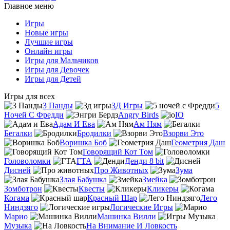
Главное меню
Игры
Новые игры
Лучшие игры
Онлайн игры
Игры для Мальчиков
Игры для Девочек
Игры для Детей
Игры для всех
3 Панды
3Д Игры
5
Ночей С Фредди
Angry Birds
IO
Адам И Ева
Ам Ням
Бегалки
Бродилки
Взорви Это
Воришка Боб
Геометрия Даш
Говорящий Кот Том
Головоломки
ГТА
Денди 8 bit
Дисней
Про Животных
Зума
Злая Бабушка
Змейка
Зомботрон
Квесты
Кликеры
Когама
Красный Шар
Лего
Ниндзяго
Логические Игры
Марио
Машинка Вилли
Музыка
На Внимание И Ловкость