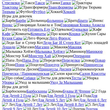
Стрелялки
Такси
Танки
Тракторы
Трансформеры
Тюрьма
Футбол
Хоккей
Игры для девочек
Барби
Больница
Братц
Винкс
Говорящая Кошка Анжела
Готовить Еду
Одевалки
Кафе
Комнаты
Кошки
Кухня Сары
Лего Френдс
Леди Баг И Супер Кот
Лошади
Магазин
Макияж
Малышка Хейзел
Маникюр
Монстер Хай
Операции
Папа Луи
Переделки
Повар
Пони
Поцелуи
Принцессы
Принцессы Диснея
Прически / Парикмахерская
Салон Красоты
Собаки
Тесты
Уборка
Уход За Малышами
Игры для детей
Барбоскины
Буквы И Чтение
Для Детей 2 Года
Для Детей 3 Года
Для
Детей 4 Года
Для Детей 5 Лет
Для Детей 6 Лет
Для Детей 7 Лет
Для Детей 8 Лет
Для
Детей 9 Лет
Для Детей 10 Лет
Лунтик