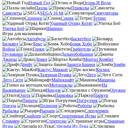
Новый Год
Огонь И Вода
Пазлы
Приколы
Самолеты
SEGA 16 bit
Симуляторы
Спиннер
Соник
Тетрис
Ударный Отряд Котят
Улитка Боб
Шарики
Игры для мальчиков
Автобусы
Баскетбол
Бильярд
Бокс
Бомж Хобо
Война
Гонки
Грабители
Грузовики
Дальнобойщики
Джипы
Драки
Мортал Комбат
Дрифт
Защита Башни
Зомби
Кактус Маккой
Космос
Лазерная Пушка
Лего
Лего Сити
Майнкрафт
Машины
Мотоциклы
На
Выживание
Ниндзя
Оружие
Охота
Парковка
Паркур
Пираты
Погрузчик
Поезда
Полиция
Роботы
Рыбалка
Рыцари
Слендермен
Снайпер
Спортивные Игры
Стикмен
Стратегии
Страшные
Игры
Стрельба Из Лука