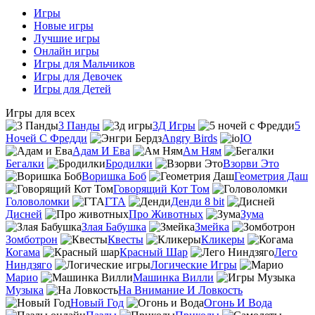
Игры
Новые игры
Лучшие игры
Онлайн игры
Игры для Мальчиков
Игры для Девочек
Игры для Детей
Игры для всех
3 Панды
3Д Игры
5
Ночей С Фредди
Angry Birds
IO
Адам И Ева
Ам Ням
Бегалки
Бродилки
Взорви Это
Воришка Боб
Геометрия Даш
Говорящий Кот Том
Головоломки
ГТА
Денди 8 bit
Дисней
Про Животных
Зума
Злая Бабушка
Змейка
Зомботрон
Квесты
Кликеры
Когама
Красный Шар
Лего
Ниндзяго
Логические Игры
Марио
Машинка Вилли
Музыка
На Внимание И Ловкость
Новый Год
Огонь И Вода