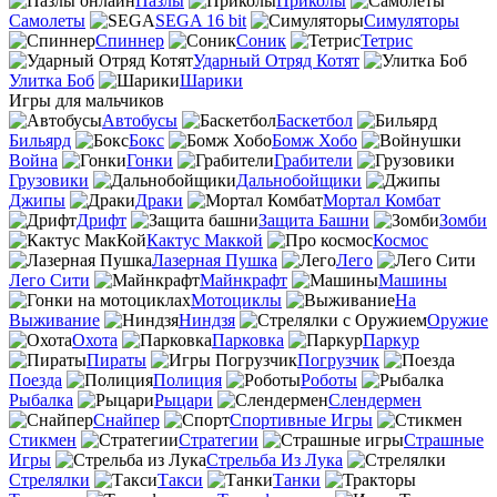
Пазлы
Приколы
Самолеты
SEGA 16 bit
Симуляторы
Спиннер
Соник
Тетрис
Ударный Отряд Котят
Улитка Боб
Шарики
Игры для мальчиков
Автобусы
Баскетбол
Бильярд
Бокс
Бомж Хобо
Война
Гонки
Грабители
Грузовики
Дальнобойщики
Джипы
Драки
Мортал Комбат
Дрифт
Защита Башни
Зомби
Кактус Маккой
Космос
Лазерная Пушка
Лего
Лего Сити
Майнкрафт
Машины
Мотоциклы
На
Выживание
Ниндзя
Оружие
Охота
Парковка
Паркур
Пираты
Погрузчик
Поезда
Полиция
Роботы
Рыбалка
Рыцари
Слендермен
Снайпер
Спортивные Игры
Стикмен
Стратегии
Страшные
Игры
Стрельба Из Лука
Стрелялки
Такси
Танки