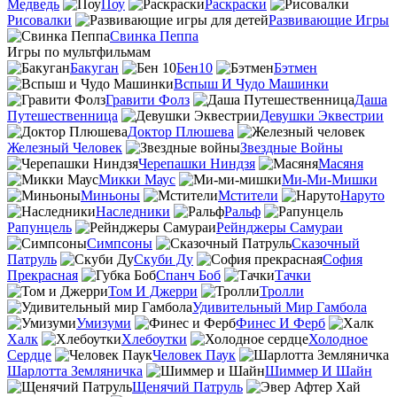
Медведь
Поу
Раскраски
Рисовалки
Развивающие Игры
Свинка Пеппа
Игры по мультфильмам
Бакуган
Бен10
Бэтмен
Вспыш И Чудо Машинки
Гравити Фолз
Даша
Путешественница
Девушки Эквестрии
Доктор Плюшева
Железный Человек
Звездные Войны
Черепашки Ниндзя
Масяня
Микки Маус
Ми-Ми-Мишки
Миньоны
Мстители
Наруто
Наследники
Ральф
Рапунцель
Рейнджеры Самураи
Симпсоны
Сказочный
Патруль
Скуби Ду
София
Прекрасная
Спанч Боб
Тачки
Том И Джерри
Тролли
Удивительный Мир Гамбола
Умизуми
Финес И Ферб
Халк
Хлебоутки
Холодное
Сердце
Человек Паук
Шарлотта Земляничка
Шиммер И Шайн
Щенячий Патруль