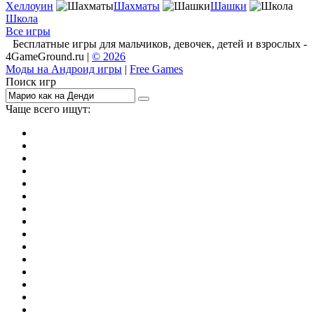
Хеллоуин
Шахматы
Шашки
Школа
Все игры
Бесплатные игры для мальчиков, девочек, детей и взрослых -
4GameGround.ru |
© 2026
Моды на Андроид игры
|
Free Games
Поиск игр
Чаще всего ищут:
игры на 2
симуляторы
Майнкрафт
гонки
стрелялки
тесты
io
головоломки
танки
марио
поиск предметов
зомби
Такси
денди
огонь и вода