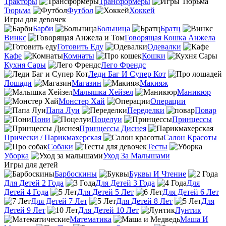
Тракторы
Трансформеры
Тюрьма
Футбол
Хоккей
Игры для девочек
Барби
Больница
Братц
Винкс
Говорящая Кошка Анжела
Готовить Еду
Одевалки
Кафе
Комнаты
Кошки
Кухня Сары
Лего Френдс
Леди Баг И Супер Кот
Лошади
Магазин
Макияж
Малышка Хейзел
Маникюр
Монстер Хай
Операции
Папа Луи
Переделки
Повар
Пони
Поцелуи
Принцессы
Принцессы Диснея
Прически / Парикмахерская
Салон Красоты
Собаки
Тесты
Уборка
Уход За Малышами
Игры для детей
Барбоскины
Буквы И Чтение
Для Детей 2 Года
Для Детей 3 Года
Для
Детей 4 Года
Для Детей 5 Лет
Для Детей 6 Лет
Для Детей 7 Лет
Для Детей 8 Лет
Для
Детей 9 Лет
Для Детей 10 Лет
Лунтик
Математика
Маша И