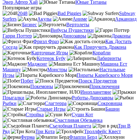
Эвер Афтер Хай
Юные Титаны
Популярные игры
2048
Bad Piggies
Subway
Surfers
Акулы
Аниме
Арканоид
Бизнес
Вертолеты
Вибусы Пушистики
Гарри Поттер
Динозавры
Драконы
Фризл Фраз
Как Достать
Соседа
Как Приручить Дракона
Карточные Игры
Корабли
Котенок Бубу
Лабиринты
Маджонг
Машина Ест
Машину
Монстры
Настольные
Игры
Пираты Карибского Моря
Побег
Поиск Предметов
Покемоны
Приключения
Инопланетяне
Прыгалки
Роботы-Динозавры
Рыбки
Слагтерра
Сокровища
Старые Игры
Башни
Стройка
Суши Кот
Счастливая Обезьянка
Съедобная Планета
Три В
Ряд
Три Кота
Троллфейс Квест
Ферма
Флаппи Берд