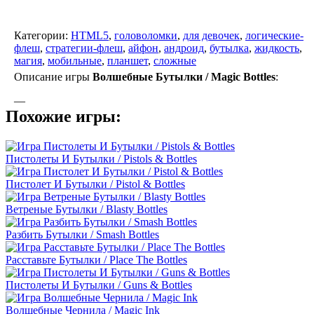
Категории:
HTML5
,
головоломки
,
для девочек
,
логические-
флеш
,
стратегии-флеш
,
айфон
,
андроид
,
бутылка
,
жидкость
,
магия
,
мобильные
,
планшет
,
сложные
Описание игры
Волшебные Бутылки / Magic Bottles
:
—
Похожие игры:
Пистолеты И Бутылки / Pistols & Bottles
Пистолет И Бутылки / Pistol & Bottles
Ветреные Бутылки / Blasty Bottles
Разбить Бутылки / Smash Bottles
Расставьте Бутылки / Place The Bottles
Пистолеты И Бутылки / Guns & Bottles
Волшебные Чернила / Magic Ink