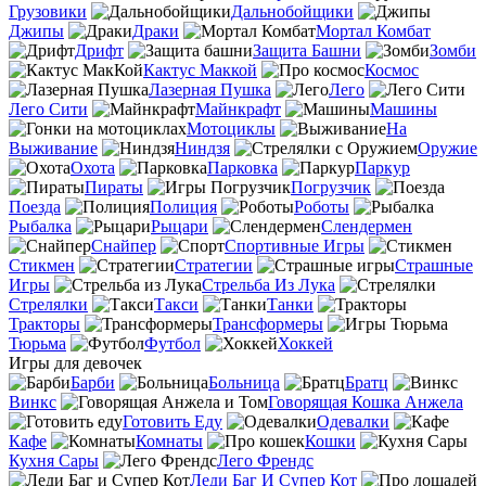
Грузовики
Дальнобойщики
Джипы
Драки
Мортал Комбат
Дрифт
Защита Башни
Зомби
Кактус Маккой
Космос
Лазерная Пушка
Лего
Лего Сити
Майнкрафт
Машины
Мотоциклы
На
Выживание
Ниндзя
Оружие
Охота
Парковка
Паркур
Пираты
Погрузчик
Поезда
Полиция
Роботы
Рыбалка
Рыцари
Слендермен
Снайпер
Спортивные Игры
Стикмен
Стратегии
Страшные
Игры
Стрельба Из Лука
Стрелялки
Такси
Танки
Тракторы
Трансформеры
Тюрьма
Футбол
Хоккей
Игры для девочек
Барби
Больница
Братц
Винкс
Говорящая Кошка Анжела
Готовить Еду
Одевалки
Кафе
Комнаты
Кошки
Кухня Сары
Лего Френдс
Леди Баг И Супер Кот