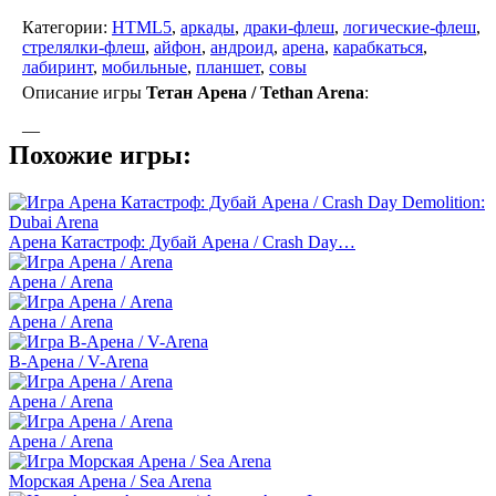
Категории:
HTML5
,
аркады
,
драки-флеш
,
логические-флеш
,
стрелялки-флеш
,
айфон
,
андроид
,
арена
,
карабкаться
,
лабиринт
,
мобильные
,
планшет
,
совы
Описание игры
Тетан Арена / Tethan Arena
:
—
Похожие игры:
Арена Катастроф: Дубай Арена / Crash Day…
Арена / Arena
Арена / Arena
В-Арена / V-Arena
Арена / Arena
Арена / Arena
Морская Арена / Sea Arena