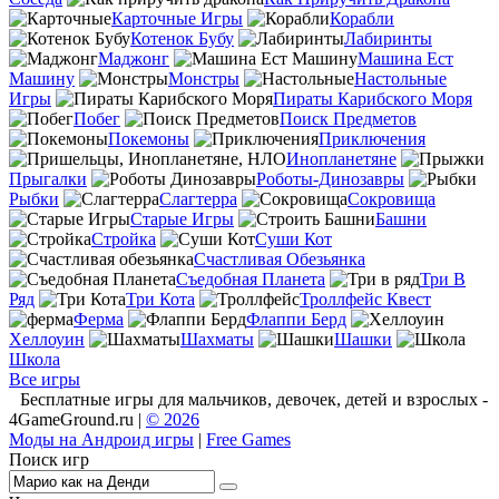
Карточные Игры
Корабли
Котенок Бубу
Лабиринты
Маджонг
Машина Ест
Машину
Монстры
Настольные
Игры
Пираты Карибского Моря
Побег
Поиск Предметов
Покемоны
Приключения
Инопланетяне
Прыгалки
Роботы-Динозавры
Рыбки
Слагтерра
Сокровища
Старые Игры
Башни
Стройка
Суши Кот
Счастливая Обезьянка
Съедобная Планета
Три В
Ряд
Три Кота
Троллфейс Квест
Ферма
Флаппи Берд
Хеллоуин
Шахматы
Шашки
Школа
Все игры
Бесплатные игры для мальчиков, девочек, детей и взрослых -
4GameGround.ru |
© 2026
Моды на Андроид игры
|
Free Games
Поиск игр