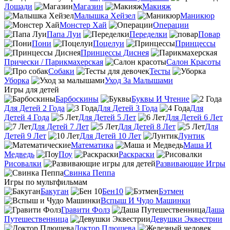
Лошади
Магазин
Макияж
Малышка Хейзел
Маникюр
Монстер Хай
Операции
Папа Луи
Переделки
Повар
Пони
Поцелуи
Принцессы
Принцессы Диснея
Прически / Парикмахерская
Салон Красоты
Собаки
Тесты
Уборка
Уход За Малышами
Игры для детей
Барбоскины
Буквы И Чтение
Для Детей 2 Года
Для Детей 3 Года
Для
Детей 4 Года
Для Детей 5 Лет
Для Детей 6 Лет
Для Детей 7 Лет
Для Детей 8 Лет
Для
Детей 9 Лет
Для Детей 10 Лет
Лунтик
Математика
Маша И
Медведь
Поу
Раскраски
Рисовалки
Развивающие Игры
Свинка Пеппа
Игры по мультфильмам
Бакуган
Бен10
Бэтмен
Вспыш И Чудо Машинки
Гравити Фолз
Даша
Путешественница
Девушки Эквестрии
Доктор Плюшева