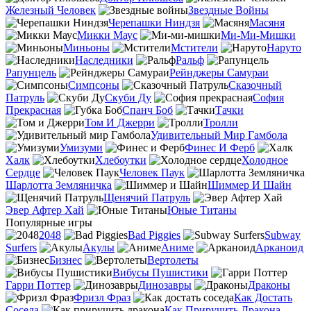
Железный Человек
Звездные Войны
Черепашки Ниндзя
Масяня
Микки Маус
Ми-Ми-Мишки
Миньоны
Мстители
Наруто
Наследники
Ральф
Рапунцель
Рейнджеры Самураи
Симпсоны
Сказочный
Патруль
Скуби Ду
София
Прекрасная
Спанч Боб
Тачки
Том И Джерри
Тролли
Удивительный Мир Гамбола
Умизуми
Финес И Ферб
Халк
Хлебоутки
Холодное
Сердце
Человек Паук
Шарлотта Земляничка
Шиммер И Шайн
Щенячий Патруль
Эвер Афтер Хай
Юные Титаны
Популярные игры
2048
Bad Piggies
Subway
Surfers
Акулы
Аниме
Арканоид
Бизнес
Вертолеты
Вибусы Пушистики
Гарри Поттер
Динозавры
Драконы
Фризл Фраз
Как Достать
Соседа
Как Приручить Дракона