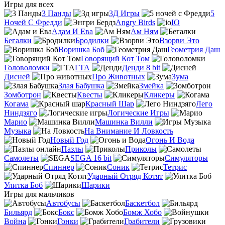
Игры для всех
3 Панды
3Д Игры
5
Ночей С Фредди
Angry Birds
IO
Адам И Ева
Ам Ням
Бегалки
Бродилки
Взорви Это
Воришка Боб
Геометрия Даш
Говорящий Кот Том
Головоломки
ГТА
Денди 8 bit
Дисней
Про Животных
Зума
Злая Бабушка
Змейка
Зомботрон
Квесты
Кликеры
Когама
Красный Шар
Лего
Ниндзяго
Логические Игры
Марио
Машинка Вилли
Музыка
На Внимание И Ловкость
Новый Год
Огонь И Вода
Пазлы
Приколы
Самолеты
SEGA 16 bit
Симуляторы
Спиннер
Соник
Тетрис
Ударный Отряд Котят
Улитка Боб
Шарики
Игры для мальчиков
Автобусы
Баскетбол
Бильярд
Бокс
Бомж Хобо
Война
Гонки
Грабители