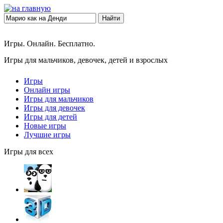
Найти
Игры. Онлайн. Бесплатно.
Игры для мальчиков, девочек, детей и взрослых
Игры
Онлайн игры
Игры для мальчиков
Игры для девочек
Игры для детей
Новые игры
Лучшие игры
Игры для всех