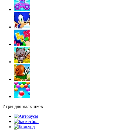
Игры для мальчиков