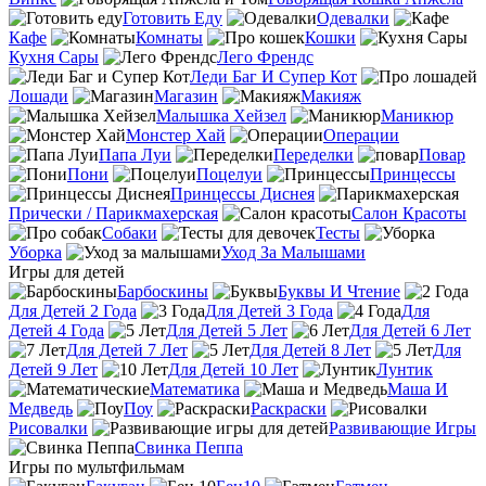
Готовить Еду
Одевалки
Кафе
Комнаты
Кошки
Кухня Сары
Лего Френдс
Леди Баг И Супер Кот
Лошади
Магазин
Макияж
Малышка Хейзел
Маникюр
Монстер Хай
Операции
Папа Луи
Переделки
Повар
Пони
Поцелуи
Принцессы
Принцессы Диснея
Прически / Парикмахерская
Салон Красоты
Собаки
Тесты
Уборка
Уход За Малышами
Игры для детей
Барбоскины
Буквы И Чтение
Для Детей 2 Года
Для Детей 3 Года
Для
Детей 4 Года
Для Детей 5 Лет
Для Детей 6 Лет
Для Детей 7 Лет
Для Детей 8 Лет
Для
Детей 9 Лет
Для Детей 10 Лет
Лунтик
Математика
Маша И
Медведь
Поу
Раскраски
Рисовалки
Развивающие Игры
Свинка Пеппа
Игры по мультфильмам