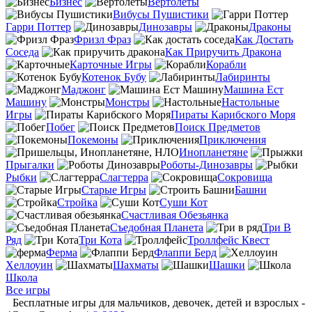
Бизнес
Вертолеты
Вибусы Пушистики
Гарри Поттер
Динозавры
Драконы
Фризл Фраз
Как Достать
Соседа
Как Приручить Дракона
Карточные Игры
Корабли
Котенок Бубу
Лабиринты
Маджонг
Машина Ест
Машину
Монстры
Настольные
Игры
Пираты Карибского Моря
Побег
Поиск Предметов
Покемоны
Приключения
Инопланетяне
Прыгалки
Роботы-Динозавры
Рыбки
Слагтерра
Сокровища
Старые Игры
Башни
Стройка
Суши Кот
Счастливая Обезьянка
Съедобная Планета
Три В
Ряд
Три Кота
Троллфейс Квест
Ферма
Флаппи Берд
Хеллоуин
Шахматы
Шашки
Школа
Все игры
Бесплатные игры для мальчиков, девочек, детей и взрослых -