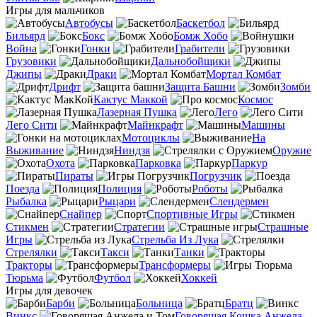
Игры для мальчиков
Автобусы
Баскетбол
Бильярд
Бокс
Бомж Хобо
Война
Гонки
Грабители
Грузовики
Дальнобойщики
Джипы
Драки
Мортал Комбат
Дрифт
Защита Башни
Зомби
Кактус Маккой
Космос
Лазерная Пушка
Лего
Лего Сити
Майнкрафт
Машины
Мотоциклы
На
Выживание
Ниндзя
Оружие
Охота
Парковка
Паркур
Пираты
Погрузчик
Поезда
Полиция
Роботы
Рыбалка
Рыцари
Слендермен
Снайпер
Спортивные Игры
Стикмен
Стратегии
Страшные
Игры
Стрельба Из Лука
Стрелялки
Такси
Танки
Тракторы
Трансформеры
Тюрьма
Футбол
Хоккей
Игры для девочек
Барби
Больница
Братц
Винкс
Говорящая Кошка Анжела