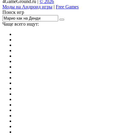
4GameGround.ru |
© 2026
Моды на Андроид игры
|
Free Games
Поиск игр
Чаще всего ищут:
игры на 2
симуляторы
Майнкрафт
гонки
стрелялки
тесты
io
головоломки
танки
марио
поиск предметов
зомби
Такси
денди
огонь и вода
игры на 3
бродилки
аниме
драки