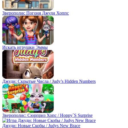
Зверополис Погоня Джуди Хоппс
Искать игрушки Эммы
Джуди: Скрытые Числа / Judy’s Hidden Numbers
Зверополис: Сюрприз Хопс / Hoppy`S Surprise
Джуди: Новые Скобы / Judys New Brace