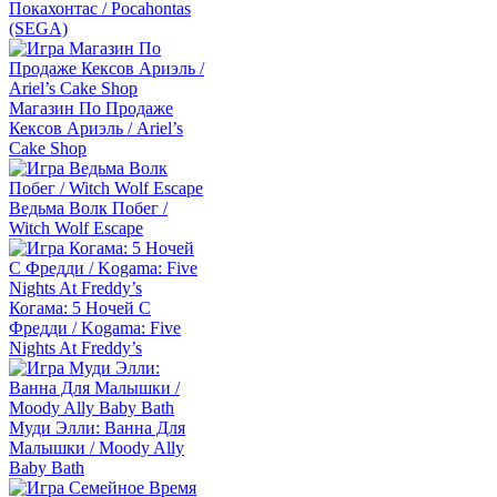
Покахонтас / Pocahontas
(SEGA)
Магазин По Продаже
Кексов Ариэль / Ariel’s
Cake Shop
Ведьма Волк Побег /
Witch Wolf Escape
Когама: 5 Ночей С
Фредди / Kogama: Five
Nights At Freddy’s
Муди Элли: Ванна Для
Малышки / Moody Ally
Baby Bath