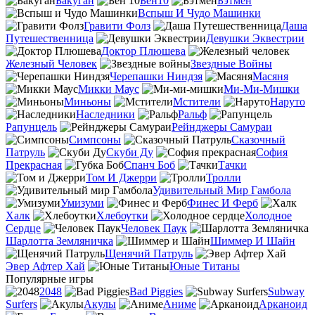
Бакуган
Бен10
Бэтмен
Вспыш И Чудо Машинки
Гравити Фолз
Даша
Путешественница
Девушки Эквестрии
Доктор Плюшева
Железный Человек
Звездные Войны
Черепашки Ниндзя
Масяня
Микки Маус
Ми-Ми-Мишки
Миньоны
Мстители
Наруто
Наследники
Ральф
Рапунцель
Рейнджеры Самураи
Симпсоны
Сказочный
Патруль
Скуби Ду
София
Прекрасная
Спанч Боб
Тачки
Том И Джерри
Тролли
Удивительный Мир Гамбола
Умизуми
Финес И Ферб
Халк
Хлебоутки
Холодное
Сердце
Человек Паук
Шарлотта Земляничка
Шиммер И Шайн
Щенячий Патруль
Эвер Афтер Хай
Юные Титаны
Популярные игры
2048
Bad Piggies
Subway
Surfers
Акулы
Аниме
Арканоид