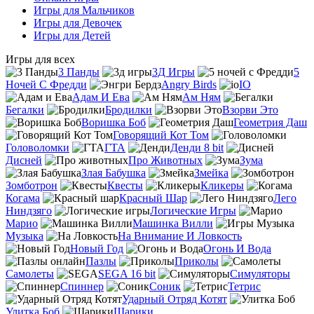
Игры для Мальчиков
Игры для Девочек
Игры для Детей
Игры для всех
3 Панды
3Д Игры
5
Ночей С Фредди
Angry Birds
IO
Адам И Ева
Ам Ням
Бегалки
Бродилки
Взорви Это
Воришка Боб
Геометрия Даш
Говорящий Кот Том
Головоломки
ГТА
Денди 8 bit
Дисней
Про Животных
Зума
Злая Бабушка
Змейка
Зомботрон
Квесты
Кликеры
Когама
Красный Шар
Лего
Ниндзяго
Логические Игры
Марио
Машинка Вилли
Музыка
На Внимание И Ловкость
Новый Год
Огонь И Вода
Пазлы
Приколы
Самолеты
SEGA 16 bit
Симуляторы
Спиннер
Соник
Тетрис
Ударный Отряд Котят
Улитка Боб
Шарики