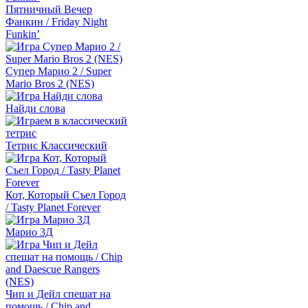
Пятничный Вечер
Фанкин / Friday Night
Funkin’
Супер Марио 2 / Super
Mario Bros 2 (NES)
Найди слова
Тетрис Классический
Кот, Который Съел Город
/ Tasty Planet Forever
Марио 3Д
Чип и Дейл спешат на
помощь / Chip and