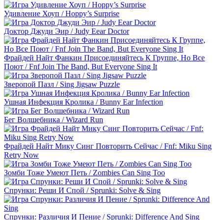
Удивление Хоуп / Hoppy’s Surprise
Доктор Джуди Эир / Judy Eear Doctor
Фрайдей Найт Фанкин Присоединяйтесь К Группе, Но Все
Поют / Fnf Join The Band, But Everyone Sing It
Зверопой Пазл / Sing Jigsaw Puzzle
Ушная Инфекция Кролика / Bunny Ear Infection
Бег Волшебника / Wizard Run
Фрайдей Найт Мику Синг Повторить Сейчас / Fnf: Miku Sing
Retry Now
Зомби Тоже Умеют Петь / Zombies Can Sing Too
Спрунки: Реши И Спой / Sprunki: Solve & Sing
Спрунки: Различия И Пение / Sprunki: Difference And Sing