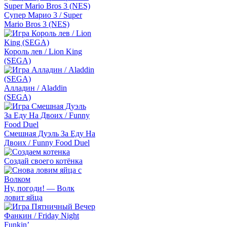
Супер Марио 3 / Super
Mario Bros 3 (NES)
Король лев / Lion King
(SEGA)
Алладин / Aladdin
(SEGA)
Смешная Дуэль За Еду На
Двоих / Funny Food Duel
Создай своего котёнка
Ну, погоди! — Волк
ловит яйца