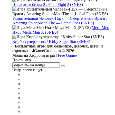
Последняя битва 2 / Final Fight 2 (SNES)
Удивительный Человек-Паук — Смертельные Враги /
Amazing Spider-Man The — Lethal Foes (SNES)
Мега Мен
Икс / Mega Man X (SNES)
Кирби суперзвезда / Kirby Super Star (SNES)
Бесплатные игры для мальчиков, девочек, детей и
взрослых - 4GameGround.ru © 2026
Моды на Андроид игры |
Free Games
Поиск игр
Чаще всего ищут:
игры на 2
симуляторы
Майнкрафт
гонки
стрелялки
тесты
io
головоломки
танки