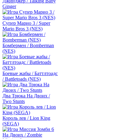
Джинджер / Talking Baby
Ginger
Супер Марио 3 / Super
Mario Bros 3 (NES)
Бомбермен / Bomberman
(NES)
Боевые жабы / Баттлтоадс
/ Battletoads (NES)
Два Трюка На Двоих /
Two Stunts
Король лев / Lion King
(SEGA)