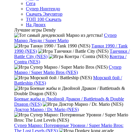
Сега
Супер Нинтендо
Скачать Эмулятор
ТОП 100 Скачать
На Двоих
Лучшие игры Dendy
Супер
Марио Денди / Super Mario
Танки 1990 / Tank
1990 (NES)
Танчики /
Battle City (NES)
Контра /
Contra (NES)
Супер
Марио / Super Mario Bros (NES)
Морской бой /
Battleship (NES)
Боевые жабы и Двойной Дракон / Battletoads & Double
Dragon (NES)
Доктор Марио / Dr. Mario (NES)
Супер Марио: Потерянные Уровни / Super Mario Bros:
The Lost Levels (NES)