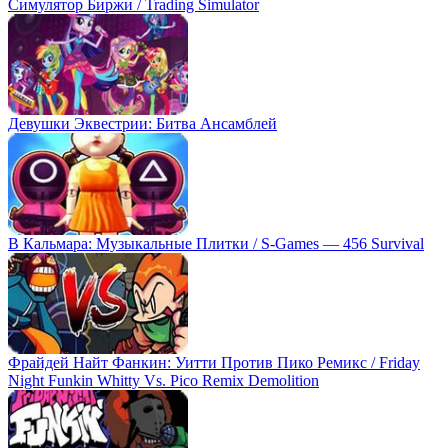
Симулятор Биржи / Trading Simulator
Девушки Эквестрии: Битва Ансамблей
В Кальмара: Музыкальные Плитки / S-Games — 456 Survival
Фрайдей Найт Фанкин: Уитти Против Пико Ремикс / Friday
Night Funkin Whitty Vs. Pico Remix Demolition