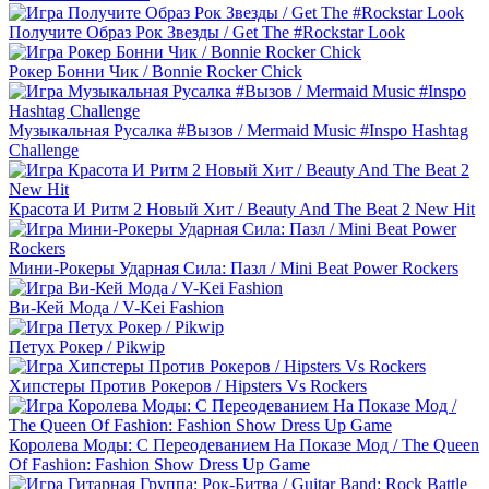
Получите Образ Рок Звезды / Get The #Rockstar Look
Рокер Бонни Чик / Bonnie Rocker Chick
Музыкальная Русалка #Вызов / Mermaid Music #Inspo Hashtag
Challenge
Красота И Ритм 2 Новый Хит / Beauty And The Beat 2 New Hit
Мини-Рокеры Ударная Сила: Пазл / Mini Beat Power Rockers
Ви-Кей Мода / V-Kei Fashion
Петух Рокер / Pikwip
Хипстеры Против Рокеров / Hipsters Vs Rockers
Королева Моды: С Переодеванием На Показе Мод / The Queen
Of Fashion: Fashion Show Dress Up Game