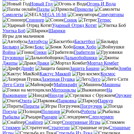
Новый Год
Огонь И Вода
Пазлы
Приколы
Самолеты
SEGA 16 bit
Симуляторы
Спиннер
Соник
Тетрис
Ударный Отряд Котят
Улитка Боб
Шарики
Игры для мальчиков
Автобусы
Баскетбол
Бильярд
Бокс
Бомж Хобо
Война
Гонки
Грабители
Грузовики
Дальнобойщики
Джипы
Драки
Мортал Комбат
Дрифт
Защита Башни
Зомби
Кактус Маккой
Космос
Лазерная Пушка
Лего
Лего Сити
Майнкрафт
Машины
Мотоциклы
На
Выживание
Ниндзя
Оружие
Охота
Парковка
Паркур
Пираты
Погрузчик
Поезда
Полиция
Роботы
Рыбалка
Рыцари
Слендермен
Снайпер
Спортивные Игры
Стикмен
Стратегии
Страшные
Игры
Стрельба Из Лука