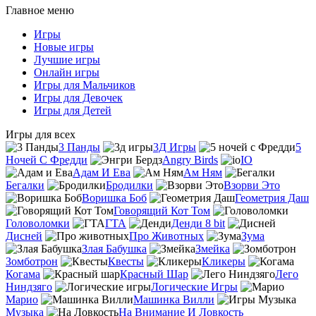
Главное меню
Игры
Новые игры
Лучшие игры
Онлайн игры
Игры для Мальчиков
Игры для Девочек
Игры для Детей
Игры для всех
3 Панды
3Д Игры
5
Ночей С Фредди
Angry Birds
IO
Адам И Ева
Ам Ням
Бегалки
Бродилки
Взорви Это
Воришка Боб
Геометрия Даш
Говорящий Кот Том
Головоломки
ГТА
Денди 8 bit
Дисней
Про Животных
Зума
Злая Бабушка
Змейка
Зомботрон
Квесты
Кликеры
Когама
Красный Шар
Лего
Ниндзяго
Логические Игры
Марио
Машинка Вилли
Музыка
На Внимание И Ловкость