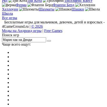
Ряд
Три Кота
Троллфейс Квест
Ферма
Флаппи Берд
Хеллоуин
Шахматы
Шашки
Школа
Все игры
Бесплатные игры для мальчиков, девочек, детей и взрослых -
4GameGround.ru |
© 2026
Моды на Андроид игры
|
Free Games
Поиск игр
Чаще всего ищут:
игры на 2
симуляторы
Майнкрафт
гонки
стрелялки
тесты
io
головоломки
танки
марио
поиск предметов
зомби
Такси