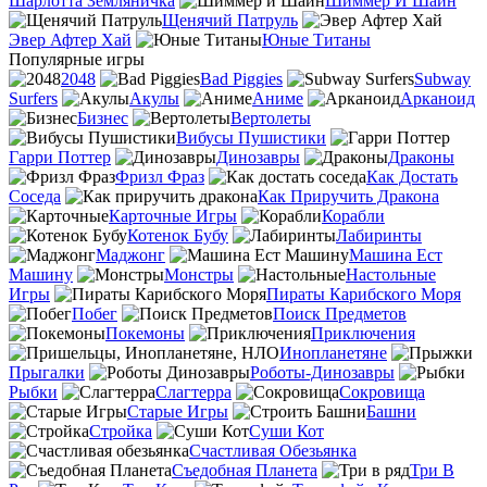
Шарлотта Земляничка
Шиммер И Шайн
Щенячий Патруль
Эвер Афтер Хай
Юные Титаны
Популярные игры
2048
Bad Piggies
Subway
Surfers
Акулы
Аниме
Арканоид
Бизнес
Вертолеты
Вибусы Пушистики
Гарри Поттер
Динозавры
Драконы
Фризл Фраз
Как Достать
Соседа
Как Приручить Дракона
Карточные Игры
Корабли
Котенок Бубу
Лабиринты
Маджонг
Машина Ест
Машину
Монстры
Настольные
Игры
Пираты Карибского Моря
Побег
Поиск Предметов
Покемоны
Приключения
Инопланетяне
Прыгалки
Роботы-Динозавры
Рыбки
Слагтерра
Сокровища
Старые Игры
Башни
Стройка
Суши Кот
Счастливая Обезьянка
Съедобная Планета
Три В