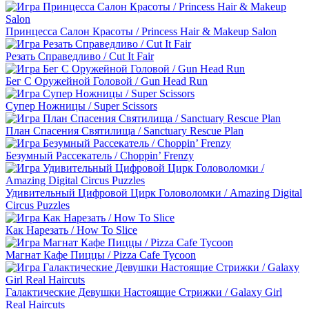
Принцесса Салон Красоты / Princess Hair & Makeup Salon
Резать Справедливо / Cut It Fair
Бег С Оружейной Головой / Gun Head Run
Супер Ножницы / Super Scissors
План Спасения Святилища / Sanctuary Rescue Plan
Безумный Рассекатель / Choppin’ Frenzy
Удивительный Цифровой Цирк Головоломки / Amazing Digital
Circus Puzzles
Как Нарезать / How To Slice
Магнат Кафе Пиццы / Pizza Cafe Tycoon
Галактические Девушки Настоящие Стрижки / Galaxy Girl
Real Haircuts