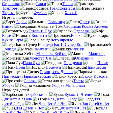
Стрелялки
Такси
Танки
Тракторы
Трансформеры
Тюрьма
Футбол
Хоккей
Игры для девочек
Барби
Больница
Братц
Винкс
Говорящая Кошка Анжела
Готовить Еду
Одевалки
Кафе
Комнаты
Кошки
Кухня Сары
Лего Френдс
Леди Баг И Супер Кот
Лошади
Магазин
Макияж
Малышка Хейзел
Маникюр
Монстер Хай
Операции
Папа Луи
Переделки
Повар
Пони
Поцелуи
Принцессы
Принцессы Диснея
Прически / Парикмахерская
Салон Красоты
Собаки
Тесты
Уборка
Уход За Малышами
Игры для детей
Барбоскины
Буквы И Чтение
Для Детей 2 Года
Для Детей 3 Года
Для
Детей 4 Года
Для Детей 5 Лет
Для Детей 6 Лет
Для Детей 7 Лет
Для Детей 8 Лет
Для
Детей 9 Лет
Для Детей 10 Лет
Лунтик