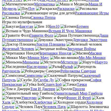
Математика
Маша И
Медведь
Поу
Раскраски
Рисовалки
Развивающие Игры
Свинка Пеппа
Игры по мультфильмам
Бакуган
Бен10
Бэтмен
Вспыш И Чудо Машинки
Гравити Фолз
Даша
Путешественница
Девушки Эквестрии
Доктор Плюшева
Железный Человек
Звездные Войны
Черепашки Ниндзя
Масяня
Микки Маус
Ми-Ми-Мишки
Миньоны
Мстители
Наруто
Наследники
Ральф
Рапунцель
Рейнджеры Самураи
Симпсоны
Сказочный
Патруль
Скуби Ду
София
Прекрасная
Спанч Боб
Тачки
Том И Джерри
Тролли
Удивительный Мир Гамбола
Умизуми
Финес И Ферб
Халк
Хлебоутки
Холодное
Сердце
Человек Паук