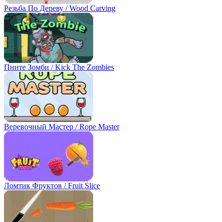
Резьба По Дереву / Wood Carving
Пните Зомби / Kick The Zombies
Веревочный Мастер / Rope Master
Ломтик Фруктов / Fruit Slice