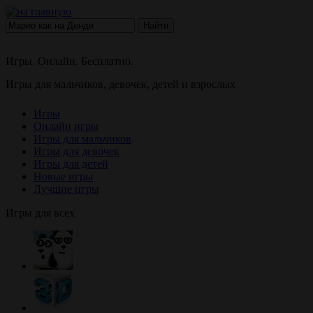
Найти
Игры. Онлайн. Бесплатно.
Игры для мальчиков, девочек, детей и взрослых
Игры
Онлайн игры
Игры для мальчиков
Игры для девочек
Игры для детей
Новые игры
Лучшие игры
Игры для всех