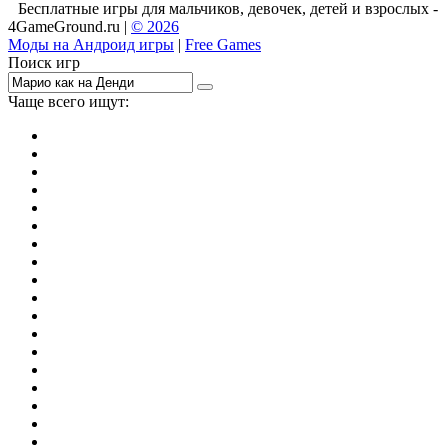
Бесплатные игры для мальчиков, девочек, детей и взрослых -
4GameGround.ru |
© 2026
Моды на Андроид игры
|
Free Games
Поиск игр
Чаще всего ищут:
игры на 2
симуляторы
Майнкрафт
гонки
стрелялки
тесты
io
головоломки
танки
марио
поиск предметов
зомби
Такси
денди
огонь и вода
игры на 3
бродилки
аниме