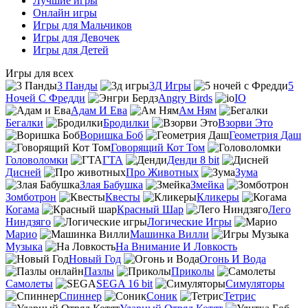
Лучшие игры
Онлайн игры
Игры для Мальчиков
Игры для Девочек
Игры для Детей
Игры для всех
3 Панды
3Д Игры
5
Ночей С Фредди
Angry Birds
IO
Адам И Ева
Ам Ням
Бегалки
Бродилки
Взорви Это
Воришка Боб
Геометрия Даш
Говорящий Кот Том
Головоломки
ГТА
Денди 8 bit
Дисней
Про Животных
Зума
Злая Бабушка
Змейка
Зомботрон
Квесты
Кликеры
Когама
Красный Шар
Лего
Ниндзяго
Логические Игры
Марио
Машинка Вилли
Музыка
На Внимание И Ловкость
Новый Год
Огонь И Вода
Пазлы
Приколы
Самолеты
SEGA 16 bit
Симуляторы
Спиннер
Соник
Тетрис