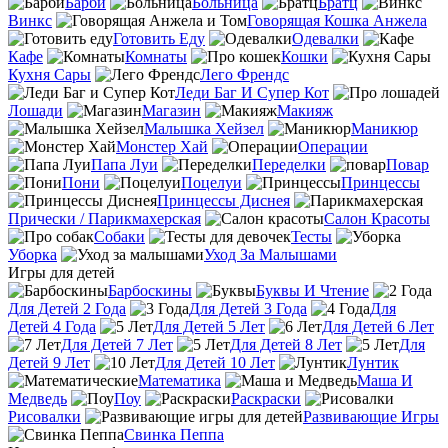
Барби
Больница
Братц
Винкс
Говорящая Кошка Анжела
Готовить Еду
Одевалки
Кафе
Комнаты
Кошки
Кухня Сары
Лего Френдс
Леди Баг И Супер Кот
Лошади
Магазин
Макияж
Малышка Хейзел
Маникюр
Монстер Хай
Операции
Папа Луи
Переделки
Повар
Пони
Поцелуи
Принцессы
Принцессы Диснея
Прически / Парикмахерская
Салон Красоты
Собаки
Тесты
Уборка
Уход За Малышами
Игры для детей
Барбоскины
Буквы И Чтение
Для Детей 2 Года
Для Детей 3 Года
Для
Детей 4 Года
Для Детей 5 Лет
Для Детей 6 Лет
Для Детей 7 Лет
Для Детей 8 Лет
Для
Детей 9 Лет
Для Детей 10 Лет
Лунтик
Математика
Маша И
Медведь
Поу
Раскраски
Рисовалки
Развивающие Игры
Свинка Пеппа