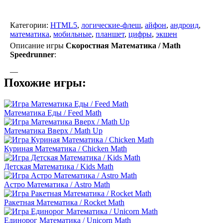
Категории:
HTML5
,
логические-флеш
,
айфон
,
андроид
,
математика
,
мобильные
,
планшет
,
цифры
,
экшен
Описание игры
Скоростная Математика / Math
Speedrunner
:
—
Похожие игры:
Математика Еды / Feed Math
Математика Вверх / Math Up
Куриная Математика / Chicken Math
Детская Математика / Kids Math
Астро Математика / Astro Math
Ракетная Математика / Rocket Math
Единорог Математика / Unicorn Math