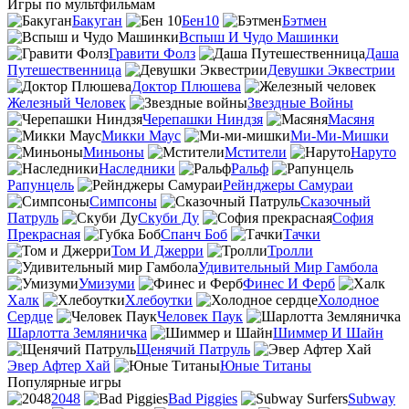
Игры по мультфильмам
Бакуган
Бен10
Бэтмен
Вспыш И Чудо Машинки
Гравити Фолз
Даша
Путешественница
Девушки Эквестрии
Доктор Плюшева
Железный Человек
Звездные Войны
Черепашки Ниндзя
Масяня
Микки Маус
Ми-Ми-Мишки
Миньоны
Мстители
Наруто
Наследники
Ральф
Рапунцель
Рейнджеры Самураи
Симпсоны
Сказочный
Патруль
Скуби Ду
София
Прекрасная
Спанч Боб
Тачки
Том И Джерри
Тролли
Удивительный Мир Гамбола
Умизуми
Финес И Ферб
Халк
Хлебоутки
Холодное
Сердце
Человек Паук
Шарлотта Земляничка
Шиммер И Шайн
Щенячий Патруль
Эвер Афтер Хай
Юные Титаны
Популярные игры
2048
Bad Piggies
Subway