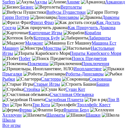
Surfers
Акулы
Аниме
Арканоид
Бизнес
Вертолеты
Вибусы Пушистики
Гарри Поттер
Динозавры
Драконы
Фризл Фраз
Как Достать
Соседа
Как Приручить Дракона
Карточные Игры
Корабли
Котенок Бубу
Лабиринты
Маджонг
Машина Ест
Машину
Монстры
Настольные
Игры
Пираты Карибского Моря
Побег
Поиск Предметов
Покемоны
Приключения
Инопланетяне
Прыгалки
Роботы-Динозавры
Рыбки
Слагтерра
Сокровища
Старые Игры
Башни
Стройка
Суши Кот
Счастливая Обезьянка
Съедобная Планета
Три В
Ряд
Три Кота
Троллфейс Квест
Ферма
Флаппи Берд
Хеллоуин
Шахматы
Шашки
Школа
Все игры