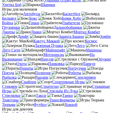
Ударный Отряд Котят
Улитка Боб
Шарики
Игры для мальчиков
Автобусы
Баскетбол
Бильярд
Бокс
Бомж Хобо
Война
Гонки
Грабители
Грузовики
Дальнобойщики
Джипы
Драки
Мортал Комбат
Дрифт
Защита Башни
Зомби
Кактус Маккой
Космос
Лазерная Пушка
Лего
Лего Сити
Майнкрафт
Машины
Мотоциклы
На
Выживание
Ниндзя
Оружие
Охота
Парковка
Паркур
Пираты
Погрузчик
Поезда
Полиция
Роботы
Рыбалка
Рыцари
Слендермен
Снайпер
Спортивные Игры
Стикмен
Стратегии
Страшные
Игры
Стрельба Из Лука
Стрелялки
Такси
Танки
Тракторы
Трансформеры
Тюрьма
Футбол
Хоккей
Игры для девочек