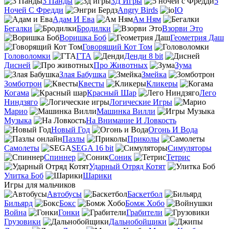
3 Панды
3Д Игры
5
Ночей С Фредди
Angry Birds
IO
Адам И Ева
Ам Ням
Бегалки
Бродилки
Взорви Это
Воришка Боб
Геометрия Даш
Говорящий Кот Том
Головоломки
ГТА
Денди 8 bit
Дисней
Про Животных
Зума
Злая Бабушка
Змейка
Зомботрон
Квесты
Кликеры
Когама
Красный Шар
Лего
Ниндзяго
Логические Игры
Марио
Машинка Вилли
Музыка
На Внимание И Ловкость
Новый Год
Огонь И Вода
Пазлы
Приколы
Самолеты
SEGA 16 bit
Симуляторы
Спиннер
Соник
Тетрис
Ударный Отряд Котят
Улитка Боб
Шарики
Игры для мальчиков
Автобусы
Баскетбол
Бильярд
Бокс
Бомж Хобо
Война
Гонки
Грабители
Грузовики
Дальнобойщики