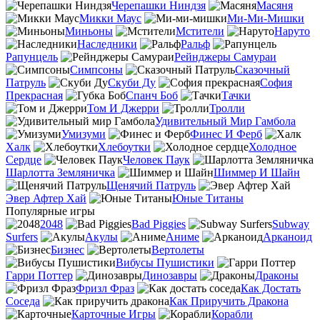
Черепашки Ниндзя
Масяня
Микки Маус
Ми-Ми-Мишки
Миньоны
Мстители
Наруто
Наследники
Ральф
Рапунцель
Рейнджеры Самураи
Симпсоны
Сказочный
Патруль
Скуби Ду
София
Прекрасная
Спанч Боб
Тачки
Том И Джерри
Тролли
Удивительный Мир Гамбола
Умизуми
Финес И Ферб
Халк
Хлебоутки
Холодное
Сердце
Человек Паук
Шарлотта Земляничка
Шиммер И Шайн
Щенячий Патруль
Эвер Афтер Хай
Юные Титаны
Популярные игры
2048
Bad Piggies
Subway
Surfers
Акулы
Аниме
Арканоид
Бизнес
Вертолеты
Вибусы Пушистики
Гарри Поттер
Динозавры
Драконы
Фризл Фраз
Как Достать
Соседа
Как Приручить Дракона
Карточные Игры
Корабли