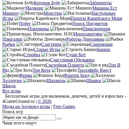
Котенок Бубу
Лабиринты
Маджонг
Машина Ест
Машину
Монстры
Настольные
Игры
Пираты Карибского Моря
Побег
Поиск Предметов
Покемоны
Приключения
Инопланетяне
Прыгалки
Роботы-Динозавры
Рыбки
Слагтерра
Сокровища
Старые Игры
Башни
Стройка
Суши Кот
Счастливая Обезьянка
Съедобная Планета
Три В
Ряд
Три Кота
Троллфейс Квест
Ферма
Флаппи Берд
Хеллоуин
Шахматы
Шашки
Школа
Все игры
Бесплатные игры для мальчиков, девочек, детей и взрослых -
4GameGround.ru |
© 2026
Моды на Андроид игры
|
Free Games
Поиск игр
Чаще всего ищут: