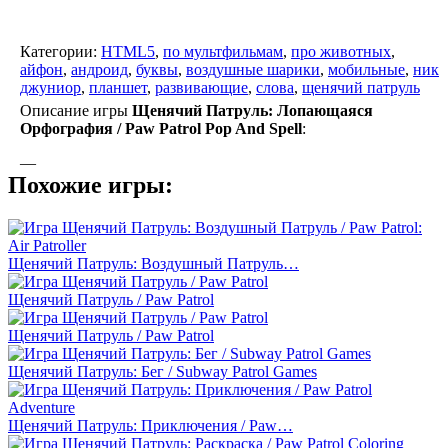
Категории:
HTML5
,
по мультфильмам
,
про животных
,
айфон
,
андроид
,
буквы
,
воздушные шарики
,
мобильные
,
ник
джуниор
,
планшет
,
развивающие
,
слова
,
щенячий патруль
Описание игры
Щенячий Патруль: Лопающаяся
Орфография / Paw Patrol Pop And Spell
:
—
Похожие игры:
Щенячий Патруль: Воздушный Патруль…
Щенячий Патруль / Paw Patrol
Щенячий Патруль / Paw Patrol
Щенячий Патруль: Бег / Subway Patrol Games
Щенячий Патруль: Приключения / Paw…