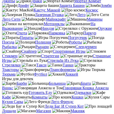
Джипы
Драки
Мортал Комбат
Дрифт
Защита Башни
Зомби
Кактус Маккой
Космос
Лазерная Пушка
Лего
Лего Сити
Майнкрафт
Машины
Мотоциклы
На
Выживание
Ниндзя
Оружие
Охота
Парковка
Паркур
Пираты
Погрузчик
Поезда
Полиция
Роботы
Рыбалка
Рыцари
Слендермен
Снайпер
Спортивные Игры
Стикмен
Стратегии
Страшные
Игры
Стрельба Из Лука
Стрелялки
Такси
Танки
Тракторы
Трансформеры
Тюрьма
Футбол
Хоккей
Игры для девочек
Барби
Больница
Братц
Винкс
Говорящая Кошка Анжела
Готовить Еду
Одевалки
Кафе
Комнаты
Кошки
Кухня Сары
Лего Френдс
Леди Баг И Супер Кот
Лошади
Магазин
Макияж