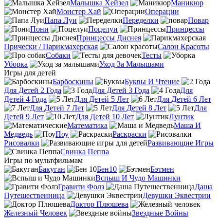
Малышка Хейзел
Маникюр
Монстер Хай
Операции
Папа Луи
Переделки
Повар
Пони
Поцелуи
Принцессы
Принцессы Диснея
Прически / Парикмахерская
Салон Красоты
Собаки
Тесты
Уборка
Уход За Малышами
Игры для детей
Барбоскины
Буквы И Чтение
Для Детей 2 Года
Для Детей 3 Года
Для
Детей 4 Года
Для Детей 5 Лет
Для Детей 6 Лет
Для Детей 7 Лет
Для Детей 8 Лет
Для
Детей 9 Лет
Для Детей 10 Лет
Лунтик
Математика
Маша И
Медведь
Поу
Раскраски
Рисовалки
Развивающие Игры
Свинка Пеппа
Игры по мультфильмам
Бакуган
Бен10
Бэтмен
Вспыш И Чудо Машинки
Гравити Фолз
Даша
Путешественница
Девушки Эквестрии
Доктор Плюшева
Железный Человек
Звездные Войны