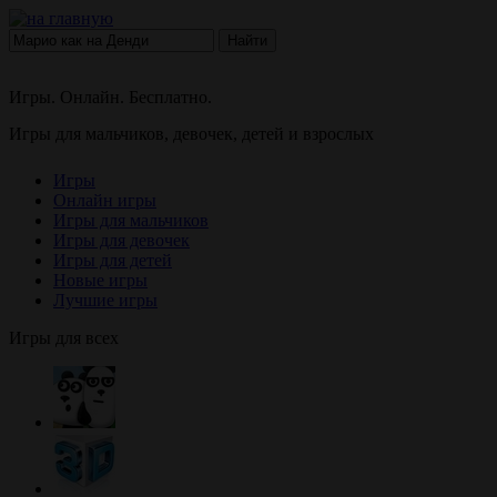
Найти
Игры. Онлайн. Бесплатно.
Игры для мальчиков, девочек, детей и взрослых
Игры
Онлайн игры
Игры для мальчиков
Игры для девочек
Игры для детей
Новые игры
Лучшие игры
Игры для всех