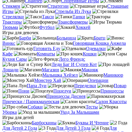
Снайпер
Спортивные Игры
Стикмен
Стратегии
Страшные
Игры
Стрельба Из Лука
Стрелялки
Такси
Танки
Тракторы
Трансформеры
Тюрьма
Футбол
Хоккей
Игры для девочек
Барби
Больница
Братц
Винкс
Говорящая Кошка Анжела
Готовить Еду
Одевалки
Кафе
Комнаты
Кошки
Кухня Сары
Лего Френдс
Леди Баг И Супер Кот
Лошади
Магазин
Макияж
Малышка Хейзел
Маникюр
Монстер Хай
Операции
Папа Луи
Переделки
Повар
Пони
Поцелуи
Принцессы
Принцессы Диснея
Прически / Парикмахерская
Салон Красоты
Собаки
Тесты
Уборка
Уход За Малышами
Игры для детей
Барбоскины
Буквы И Чтение
Для Детей 2 Года
Для Детей 3 Года
Для