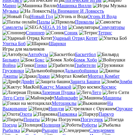
Ниндзяго
Логические Игры
Марио
Машинка Вилли
Музыка
На Внимание И Ловкость
Новый Год
Огонь И Вода
Пазлы
Приколы
Самолеты
SEGA 16 bit
Симуляторы
Спиннер
Соник
Тетрис
Ударный Отряд Котят
Улитка Боб
Шарики
Игры для мальчиков
Автобусы
Баскетбол
Бильярд
Бокс
Бомж Хобо
Война
Гонки
Грабители
Грузовики
Дальнобойщики
Джипы
Драки
Мортал Комбат
Дрифт
Защита Башни
Зомби
Кактус Маккой
Космос
Лазерная Пушка
Лего
Лего Сити
Майнкрафт
Машины
Мотоциклы
На
Выживание
Ниндзя
Оружие
Охота
Парковка
Паркур
Пираты
Погрузчик
Поезда
Полиция
Роботы
Рыбалка
Рыцари
Слендермен