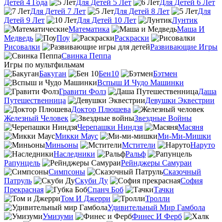
Детей 4 Года
Для Детей 5 Лет
Для Детей 6 Лет
Для Детей 7 Лет
Для Детей 8 Лет
Для
Детей 9 Лет
Для Детей 10 Лет
Лунтик
Математика
Маша И
Медведь
Поу
Раскраски
Рисовалки
Развивающие Игры
Свинка Пеппа
Игры по мультфильмам
Бакуган
Бен10
Бэтмен
Вспыш И Чудо Машинки
Гравити Фолз
Даша
Путешественница
Девушки Эквестрии
Доктор Плюшева
Железный Человек
Звездные Войны
Черепашки Ниндзя
Масяня
Микки Маус
Ми-Ми-Мишки
Миньоны
Мстители
Наруто
Наследники
Ральф
Рапунцель
Рейнджеры Самураи
Симпсоны
Сказочный
Патруль
Скуби Ду
София
Прекрасная
Спанч Боб
Тачки
Том И Джерри
Тролли
Удивительный Мир Гамбола
Умизуми
Финес И Ферб