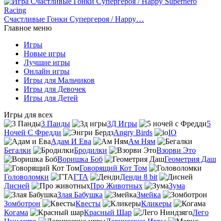
Счастливые Гонки Супергероя / Happy…
Главное меню
Игры
Новые игры
Лучшие игры
Онлайн игры
Игры для Мальчиков
Игры для Девочек
Игры для Детей
Игры для всех
3 Панды
3Д Игры
5
Ночей С Фредди
Angry Birds
IO
Адам И Ева
Ам Ням
Бегалки
Бродилки
Взорви Это
Воришка Боб
Геометрия Даш
Говорящий Кот Том
Головоломки
ГТА
Денди 8 bit
Дисней
Про Животных
Зума
Злая Бабушка
Змейка
Зомботрон
Квесты
Кликеры
Когама
Красный Шар
Лего