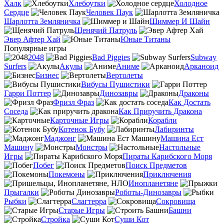
Халк
Хлебоутки
Холодное
Сердце
Человек Паук
Шарлотта Земляничка
Шиммер И Шайн
Щенячий Патруль
Эвер Афтер Хай
Юные Титаны
Популярные игры
2048
Bad Piggies
Subway
Surfers
Акулы
Аниме
Арканоид
Бизнес
Вертолеты
Вибусы Пушистики
Гарри Поттер
Динозавры
Драконы
Фризл Фраз
Как Достать
Соседа
Как Приручить Дракона
Карточные Игры
Корабли
Котенок Бубу
Лабиринты
Маджонг
Машина Ест
Машину
Монстры
Настольные
Игры
Пираты Карибского Моря
Побег
Поиск Предметов
Покемоны
Приключения
Инопланетяне
Прыгалки
Роботы-Динозавры
Рыбки
Слагтерра
Сокровища
Старые Игры
Башни
Стройка
Суши Кот