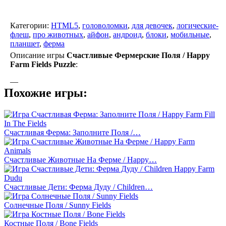
Категории:
HTML5
,
головоломки
,
для девочек
,
логические-
флеш
,
про животных
,
айфон
,
андроид
,
блоки
,
мобильные
,
планшет
,
ферма
Описание игры
Счастливые Фермерские Поля / Happy
Farm Fields Puzzle
:
—
Похожие игры:
Счастливая Ферма: Заполните Поля /…
Счастливые Животные На Ферме / Happy…
Счастливые Дети: Ферма Дуду / Children…
Солнечные Поля / Sunny Fields
Костные Поля / Bone Fields