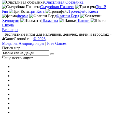
Счастливая Обезьянка
Съедобная Планета
Три В
Ряд
Три Кота
Троллфейс Квест
Ферма
Флаппи Берд
Хеллоуин
Шахматы
Шашки
Школа
Все игры
Бесплатные игры для мальчиков, девочек, детей и взрослых -
4GameGround.ru |
© 2026
Моды на Андроид игры
|
Free Games
Поиск игр
Чаще всего ищут:
игры на 2
симуляторы
Майнкрафт
гонки
стрелялки
тесты
io
головоломки
танки
марио
поиск предметов