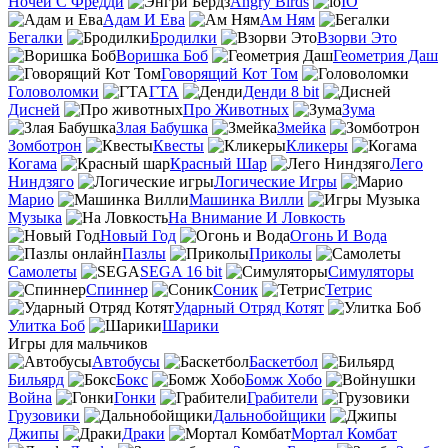
Ночей С Фредди
Angry Birds
IO
Адам И Ева
Ам Ням
Бегалки
Бродилки
Взорви Это
Воришка Боб
Геометрия Даш
Говорящий Кот Том
Головоломки
ГТА
Денди 8 bit
Дисней
Про Животных
Зума
Злая Бабушка
Змейка
Зомботрон
Квесты
Кликеры
Когама
Красный Шар
Лего
Ниндзяго
Логические Игры
Марио
Машинка Вилли
Музыка
На Внимание И Ловкость
Новый Год
Огонь И Вода
Пазлы
Приколы
Самолеты
SEGA 16 bit
Симуляторы
Спиннер
Соник
Тетрис
Ударный Отряд Котят
Улитка Боб
Шарики
Игры для мальчиков
Автобусы
Баскетбол
Бильярд
Бокс
Бомж Хобо
Война
Гонки
Грабители
Грузовики
Дальнобойщики
Джипы
Драки
Мортал Комбат