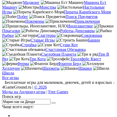
Маджонг
Машина Ест
Машину
Монстры
Настольные
Игры
Пираты Карибского Моря
Побег
Поиск Предметов
Покемоны
Приключения
Инопланетяне
Прыгалки
Роботы-Динозавры
Рыбки
Слагтерра
Сокровища
Старые Игры
Башни
Стройка
Суши Кот
Счастливая Обезьянка
Съедобная Планета
Три В
Ряд
Три Кота
Троллфейс Квест
Ферма
Флаппи Берд
Хеллоуин
Шахматы
Шашки
Школа
Все игры
Бесплатные игры для мальчиков, девочек, детей и взрослых -
4GameGround.ru |
© 2026
Моды на Андроид игры
|
Free Games
Поиск игр
Чаще всего ищут:
игры на 2