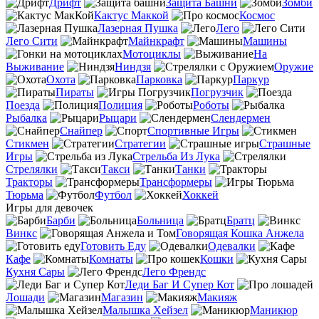
Дрифт
Защита Башни
Зомби
Кактус Маккой
Космос
Лазерная Пушка
Лего
Лего Сити
Майнкрафт
Машины
Мотоциклы
На
Выживание
Ниндзя
Оружие
Охота
Парковка
Паркур
Пираты
Погрузчик
Поезда
Полиция
Роботы
Рыбалка
Рыцари
Слендермен
Снайпер
Спортивные Игры
Стикмен
Стратегии
Страшные
Игры
Стрельба Из Лука
Стрелялки
Такси
Танки
Тракторы
Трансформеры
Тюрьма
Футбол
Хоккей
Игры для девочек
Барби
Больница
Братц
Винкс
Говорящая Кошка Анжела
Готовить Еду
Одевалки
Кафе
Комнаты
Кошки
Кухня Сары
Лего Френдс
Леди Баг И Супер Кот
Лошади
Магазин
Макияж
Малышка Хейзел
Маникюр