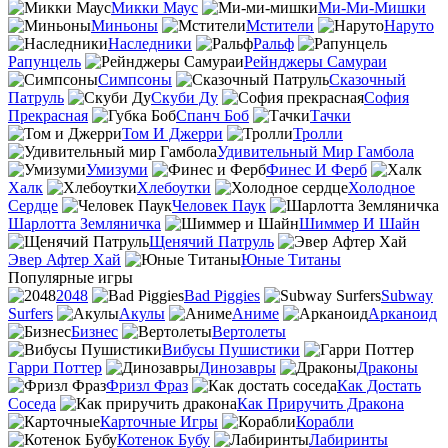
Микки Маус
Ми-Ми-Мишки
Миньоны
Мстители
Наруто
Наследники
Ральф
Рапунцель
Рейнджеры Самураи
Симпсоны
Сказочный
Патруль
Скуби Ду
София
Прекрасная
Спанч Боб
Тачки
Том И Джерри
Тролли
Удивительный Мир Гамбола
Умизуми
Финес И Ферб
Халк
Хлебоутки
Холодное
Сердце
Человек Паук
Шарлотта Земляничка
Шиммер И Шайн
Щенячий Патруль
Эвер Афтер Хай
Юные Титаны
Популярные игры
2048
Bad Piggies
Subway
Surfers
Акулы
Аниме
Арканоид
Бизнес
Вертолеты
Вибусы Пушистики
Гарри Поттер
Динозавры
Драконы
Фризл Фраз
Как Достать
Соседа
Как Приручить Дракона
Карточные Игры
Корабли
Котенок Бубу
Лабиринты