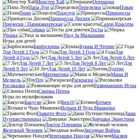
Монстер Хай
Операции
Папа Луи
Переделки
Повар
Пони
Поцелуи
Принцессы
Принцессы Диснея
Прически / Парикмахерская
Салон Красоты
Собаки
Тесты
Уборка
Уход За Малышами
Игры для детей
Барбоскины
Буквы И Чтение
Для Детей 2 Года
Для Детей 3 Года
Для
Детей 4 Года
Для Детей 5 Лет
Для Детей 6 Лет
Для Детей 7 Лет
Для Детей 8 Лет
Для
Детей 9 Лет
Для Детей 10 Лет
Лунтик
Математика
Маша И
Медведь
Поу
Раскраски
Рисовалки
Развивающие Игры
Свинка Пеппа
Игры по мультфильмам
Бакуган
Бен10
Бэтмен
Вспыш И Чудо Машинки
Гравити Фолз
Даша
Путешественница
Девушки Эквестрии
Доктор Плюшева
Железный Человек
Звездные Войны
Черепашки Ниндзя
Масяня