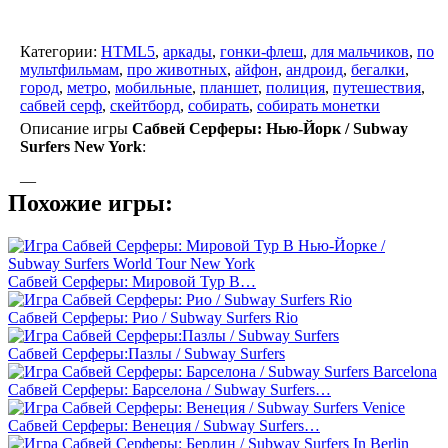
Категории:
HTML5
,
аркады
,
гонки-флеш
,
для мальчиков
,
по
мультфильмам
,
про животных
,
айфон
,
андроид
,
бегалки
,
город
,
метро
,
мобильные
,
планшет
,
полиция
,
путешествия
,
сабвей серф
,
скейтборд
,
собирать
,
собирать монетки
Описание игры
Сабвей Серферы: Нью-Йорк / Subway
Surfers New York
:
—
Похожие игры:
Сабвей Серферы: Мировой Тур В…
Сабвей Серферы: Рио / Subway Surfers Rio
Сабвей Серферы:Пазлы / Subway Surfers
Сабвей Серферы: Барселона / Subway Surfers…
Сабвей Серферы: Венеция / Subway Surfers…