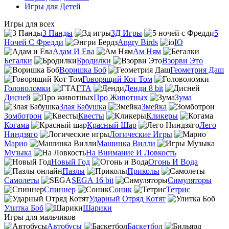
Игры для Детей
Игры для всех
3 Панды
3Д Игры
5
Ночей С Фредди
Angry Birds
IO
Адам И Ева
Ам Ням
Бегалки
Бродилки
Взорви Это
Воришка Боб
Геометрия Даш
Говорящий Кот Том
Головоломки
ГТА
Денди 8 bit
Дисней
Про Животных
Зума
Злая Бабушка
Змейка
Зомботрон
Квесты
Кликеры
Когама
Красный Шар
Лего
Ниндзяго
Логические Игры
Марио
Машинка Вилли
Музыка
На Внимание И Ловкость
Новый Год
Огонь И Вода
Пазлы
Приколы
Самолеты
SEGA 16 bit
Симуляторы
Спиннер
Соник
Тетрис
Ударный Отряд Котят
Улитка Боб
Шарики
Игры для мальчиков
Автобусы
Баскетбол