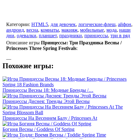
Категории:
HTML5
,
для девочек
,
логические-флеш
,
айфон
,
андроид
,
весна
,
комнаты
,
макияж
,
мобильные
,
мода
,
наши
дни
,
одевалки
,
планшет
,
праздники
,
принцессы
,
три в ряд
Описание игры
Принцессы: Три Праздника Весны /
Princesses Three Spring Festivals
:
—
Похожие игры:
Принцессы Весны 18: Модные Бренды /…
Принцессы Диснея: Тренды Этой Весны
Принцессы На Весеннем Балу / Princesses At
Богиня Весны / Goddess Of Spring