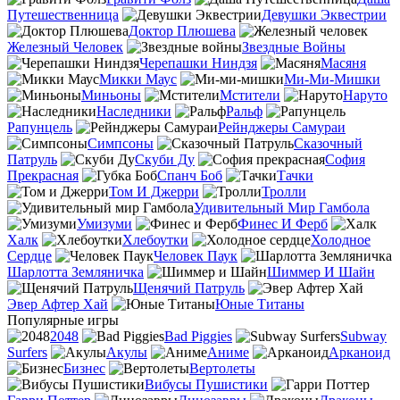
Путешественница
Девушки Эквестрии
Доктор Плюшева
Железный Человек
Звездные Войны
Черепашки Ниндзя
Масяня
Микки Маус
Ми-Ми-Мишки
Миньоны
Мстители
Наруто
Наследники
Ральф
Рапунцель
Рейнджеры Самураи
Симпсоны
Сказочный
Патруль
Скуби Ду
София
Прекрасная
Спанч Боб
Тачки
Том И Джерри
Тролли
Удивительный Мир Гамбола
Умизуми
Финес И Ферб
Халк
Хлебоутки
Холодное
Сердце
Человек Паук
Шарлотта Земляничка
Шиммер И Шайн
Щенячий Патруль
Эвер Афтер Хай
Юные Титаны
Популярные игры
2048
Bad Piggies
Subway
Surfers
Акулы
Аниме
Арканоид
Бизнес
Вертолеты
Вибусы Пушистики