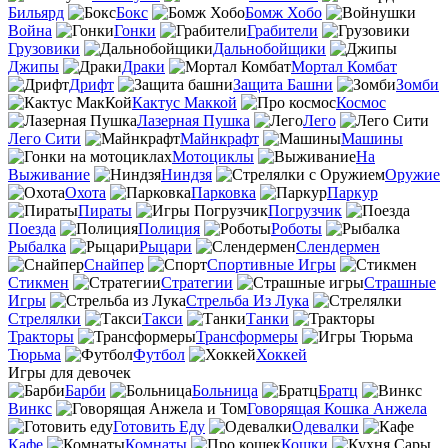
Бильярд
Бокс
Бомж Хобо
Война
Гонки
Грабители
Грузовики
Дальнобойщики
Джипы
Драки
Мортал Комбат
Дрифт
Защита Башни
Зомби
Кактус Маккой
Космос
Лазерная Пушка
Лего
Лего Сити
Майнкрафт
Машины
Мотоциклы
На
Выживание
Ниндзя
Оружие
Охота
Парковка
Паркур
Пираты
Погрузчик
Поезда
Полиция
Роботы
Рыбалка
Рыцари
Слендермен
Снайпер
Спортивные Игры
Стикмен
Стратегии
Страшные
Игры
Стрельба Из Лука
Стрелялки
Такси
Танки
Тракторы
Трансформеры
Тюрьма
Футбол
Хоккей
Игры для девочек
Барби
Больница
Братц
Винкс
Говорящая Кошка Анжела
Готовить Еду
Одевалки
Кафе
Комнаты
Кошки