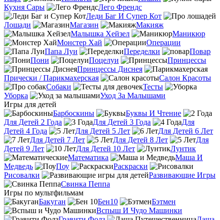
Кухня Сары
Лего Френдс
Леди Баг И Супер Кот
Лошади
Магазин
Макияж
Малышка Хейзел
Маникюр
Монстер Хай
Операции
Папа Луи
Переделки
Повар
Пони
Поцелуи
Принцессы
Принцессы Диснея
Прически / Парикмахерская
Салон Красоты
Собаки
Тесты
Уборка
Уход За Малышами
Игры для детей
Барбоскины
Буквы И Чтение
Для Детей 2 Года
Для Детей 3 Года
Для
Детей 4 Года
Для Детей 5 Лет
Для Детей 6 Лет
Для Детей 7 Лет
Для Детей 8 Лет
Для
Детей 9 Лет
Для Детей 10 Лет
Лунтик
Математика
Маша И
Медведь
Поу
Раскраски
Рисовалки
Развивающие Игры
Свинка Пеппа
Игры по мультфильмам
Бакуган
Бен10
Бэтмен
Вспыш И Чудо Машинки
Гравити Фолз
Даша