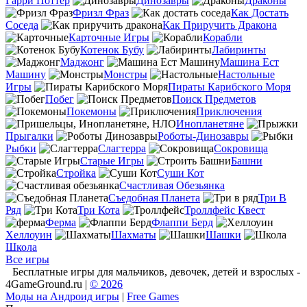
Гарри Поттер
Динозавры
Драконы
Фризл Фраз
Как Достать
Соседа
Как Приручить Дракона
Карточные Игры
Корабли
Котенок Бубу
Лабиринты
Маджонг
Машина Ест
Машину
Монстры
Настольные
Игры
Пираты Карибского Моря
Побег
Поиск Предметов
Покемоны
Приключения
Инопланетяне
Прыгалки
Роботы-Динозавры
Рыбки
Слагтерра
Сокровища
Старые Игры
Башни
Стройка
Суши Кот
Счастливая Обезьянка
Съедобная Планета
Три В
Ряд
Три Кота
Троллфейс Квест
Ферма
Флаппи Берд
Хеллоуин
Шахматы
Шашки
Школа
Все игры
Бесплатные игры для мальчиков, девочек, детей и взрослых -
4GameGround.ru |
© 2026
Моды на Андроид игры
|
Free Games