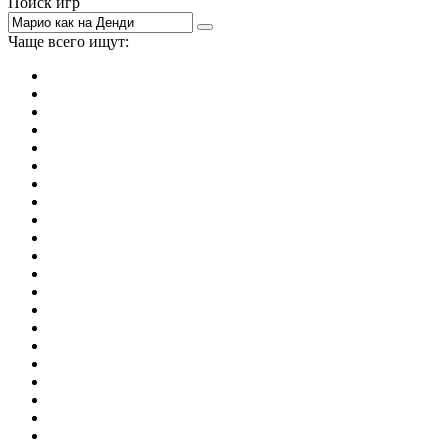
Поиск игр
Чаще всего ищут:
игры на 2
симуляторы
Майнкрафт
гонки
стрелялки
тесты
io
головоломки
танки
марио
поиск предметов
зомби
Такси
денди
огонь и вода
игры на 3
бродилки
аниме
драки
когама
повар