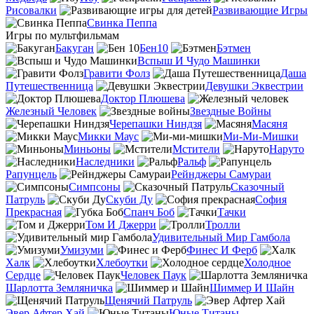
Рисовалки
Развивающие Игры
Свинка Пеппа
Игры по мультфильмам
Бакуган
Бен10
Бэтмен
Вспыш И Чудо Машинки
Гравити Фолз
Даша
Путешественница
Девушки Эквестрии
Доктор Плюшева
Железный Человек
Звездные Войны
Черепашки Ниндзя
Масяня
Микки Маус
Ми-Ми-Мишки
Миньоны
Мстители
Наруто
Наследники
Ральф
Рапунцель
Рейнджеры Самураи
Симпсоны
Сказочный
Патруль
Скуби Ду
София
Прекрасная
Спанч Боб
Тачки
Том И Джерри
Тролли
Удивительный Мир Гамбола
Умизуми
Финес И Ферб
Халк
Хлебоутки
Холодное
Сердце
Человек Паук
Шарлотта Земляничка
Шиммер И Шайн
Щенячий Патруль
Эвер Афтер Хай
Юные Титаны