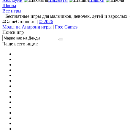
Хеллоуин
Шахматы
Шашки
Школа
Все игры
Бесплатные игры для мальчиков, девочек, детей и взрослых -
4GameGround.ru |
© 2026
Моды на Андроид игры
|
Free Games
Поиск игр
Чаще всего ищут:
игры на 2
симуляторы
Майнкрафт
гонки
стрелялки
тесты
io
головоломки
танки
марио
поиск предметов
зомби
Такси
денди
огонь и вода