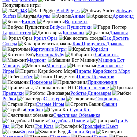
Популярные игры
2048
Bad Piggies
Subway
Surfers
Акулы
Аниме
Арканоид
Бизнес
Вертолеты
Вибусы Пушистики
Гарри Поттер
Динозавры
Драконы
Фризл Фраз
Как Достать
Соседа
Как Приручить Дракона
Карточные Игры
Корабли
Котенок Бубу
Лабиринты
Маджонг
Машина Ест
Машину
Монстры
Настольные
Игры
Пираты Карибского Моря
Побег
Поиск Предметов
Покемоны
Приключения
Инопланетяне
Прыгалки
Роботы-Динозавры
Рыбки
Слагтерра
Сокровища
Старые Игры
Башни
Стройка
Суши Кот
Счастливая Обезьянка
Съедобная Планета
Три В
Ряд
Три Кота
Троллфейс Квест
Ферма
Флаппи Берд