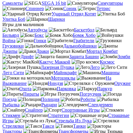
Самолеты
SEGA 16 bit
Симуляторы
Спиннер
Соник
Тетрис
Ударный Отряд Котят
Улитка Боб
Шарики
Игры для мальчиков
Автобусы
Баскетбол
Бильярд
Бокс
Бомж Хобо
Война
Гонки
Грабители
Грузовики
Дальнобойщики
Джипы
Драки
Мортал Комбат
Дрифт
Защита Башни
Зомби
Кактус Маккой
Космос
Лазерная Пушка
Лего
Лего Сити
Майнкрафт
Машины
Мотоциклы
На
Выживание
Ниндзя
Оружие
Охота
Парковка
Паркур
Пираты
Погрузчик
Поезда
Полиция
Роботы
Рыбалка
Рыцари
Слендермен
Снайпер
Спортивные Игры
Стикмен
Стратегии
Страшные
Игры
Стрельба Из Лука
Стрелялки
Такси
Танки
Тракторы
Трансформеры