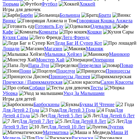
Тюрьма
Футбол
Хоккей
Игры для девочек
Барби
Больница
Братц
Винкс
Говорящая Кошка Анжела
Готовить Еду
Одевалки
Кафе
Комнаты
Кошки
Кухня Сары
Лего Френдс
Леди Баг И Супер Кот
Лошади
Магазин
Макияж
Малышка Хейзел
Маникюр
Монстер Хай
Операции
Папа Луи
Переделки
Повар
Пони
Поцелуи
Принцессы
Принцессы Диснея
Прически / Парикмахерская
Салон Красоты
Собаки
Тесты
Уборка
Уход За Малышами
Игры для детей
Барбоскины
Буквы И Чтение
Для Детей 2 Года
Для Детей 3 Года
Для
Детей 4 Года
Для Детей 5 Лет
Для Детей 6 Лет
Для Детей 7 Лет
Для Детей 8 Лет
Для
Детей 9 Лет
Для Детей 10 Лет
Лунтик
Математика
Маша И
Медведь
Поу
Раскраски