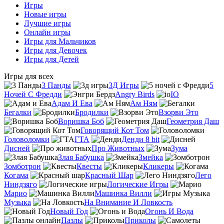
Игры
Новые игры
Лучшие игры
Онлайн игры
Игры для Мальчиков
Игры для Девочек
Игры для Детей
Игры для всех
3 Панды
3Д Игры
5
Ночей С Фредди
Angry Birds
IO
Адам И Ева
Ам Ням
Бегалки
Бродилки
Взорви Это
Воришка Боб
Геометрия Даш
Говорящий Кот Том
Головоломки
ГТА
Денди 8 bit
Дисней
Про Животных
Зума
Злая Бабушка
Змейка
Зомботрон
Квесты
Кликеры
Когама
Красный Шар
Лего
Ниндзяго
Логические Игры
Марио
Машинка Вилли
Музыка
На Внимание И Ловкость
Новый Год
Огонь И Вода
Пазлы
Приколы