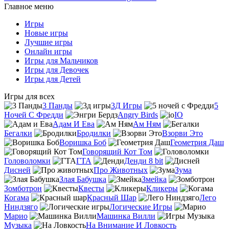
Главное меню
Игры
Новые игры
Лучшие игры
Онлайн игры
Игры для Мальчиков
Игры для Девочек
Игры для Детей
Игры для всех
3 Панды
3Д Игры
5
Ночей С Фредди
Angry Birds
IO
Адам И Ева
Ам Ням
Бегалки
Бродилки
Взорви Это
Воришка Боб
Геометрия Даш
Говорящий Кот Том
Головоломки
ГТА
Денди 8 bit
Дисней
Про Животных
Зума
Злая Бабушка
Змейка
Зомботрон
Квесты
Кликеры
Когама
Красный Шар
Лего
Ниндзяго
Логические Игры
Марио
Машинка Вилли
Музыка
На Внимание И Ловкость