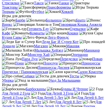
Стрелялки
Такси
Танки
Тракторы
Трансформеры
Тюрьма
Футбол
Хоккей
Игры для девочек
Барби
Больница
Братц
Винкс
Говорящая Кошка Анжела
Готовить Еду
Одевалки
Кафе
Комнаты
Кошки
Кухня Сары
Лего Френдс
Леди Баг И Супер Кот
Лошади
Магазин
Макияж
Малышка Хейзел
Маникюр
Монстер Хай
Операции
Папа Луи
Переделки
Повар
Пони
Поцелуи
Принцессы
Принцессы Диснея
Прически / Парикмахерская
Салон Красоты
Собаки
Тесты
Уборка
Уход За Малышами
Игры для детей
Барбоскины
Буквы И Чтение
Для Детей 2 Года
Для Детей 3 Года
Для
Детей 4 Года
Для Детей 5 Лет
Для Детей 6 Лет
Для Детей 7 Лет
Для Детей 8 Лет
Для
Детей 9 Лет
Для Детей 10 Лет
Лунтик