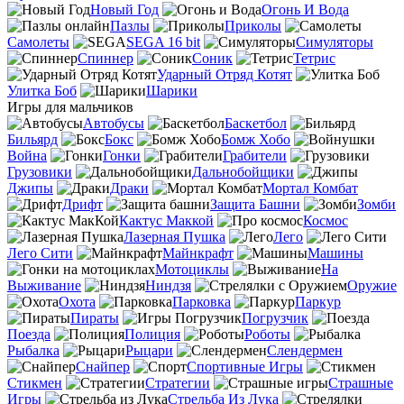
Новый Год
Огонь И Вода
Пазлы
Приколы
Самолеты
SEGA 16 bit
Симуляторы
Спиннер
Соник
Тетрис
Ударный Отряд Котят
Улитка Боб
Шарики
Игры для мальчиков
Автобусы
Баскетбол
Бильярд
Бокс
Бомж Хобо
Война
Гонки
Грабители
Грузовики
Дальнобойщики
Джипы
Драки
Мортал Комбат
Дрифт
Защита Башни
Зомби
Кактус Маккой
Космос
Лазерная Пушка
Лего
Лего Сити
Майнкрафт
Машины
Мотоциклы
На
Выживание
Ниндзя
Оружие
Охота
Парковка
Паркур
Пираты
Погрузчик
Поезда
Полиция
Роботы
Рыбалка
Рыцари
Слендермен
Снайпер
Спортивные Игры
Стикмен
Стратегии
Страшные
Игры
Стрельба Из Лука