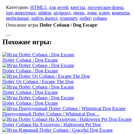
Категории:
HTML5
,
для детей
,
квесты
,
логические-флеш
,
про животных
,
айфон
,
андроид
,
дверь
,
дома
,
ключ
,
комнаты
,
мобильные
,
найти выход
,
планшет
,
побег
,
собаки
Описание игры
Побег Собаки / Dog Escape
:
—
Похожие игры:
Побег Собаки / Dog Escape
Побег Собаки / Dog Escape
Побег От Собаки / Escape The Dog
Побег Собаки / Dog Escape
Побег Собаки / Dog Escape
Причудливый Побег Собаки / Whimsical Dog…
Побег Собаки На Хэллоуин / Halloween Pet Dog