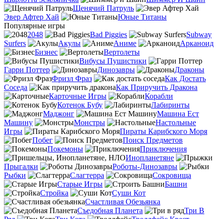
Щенячий Патруль
Эвер Афтер Хай
Юные Титаны
Популярные игры
2048
Bad Piggies
Subway
Surfers
Акулы
Аниме
Арканоид
Бизнес
Вертолеты
Вибусы Пушистики
Гарри Поттер
Динозавры
Драконы
Фризл Фраз
Как Достать
Соседа
Как Приручить Дракона
Карточные Игры
Корабли
Котенок Бубу
Лабиринты
Маджонг
Машина Ест
Машину
Монстры
Настольные
Игры
Пираты Карибского Моря
Побег
Поиск Предметов
Покемоны
Приключения
Инопланетяне
Прыгалки
Роботы-Динозавры
Рыбки
Слагтерра
Сокровища
Старые Игры
Башни
Стройка
Суши Кот
Счастливая Обезьянка
Съедобная Планета
Три В