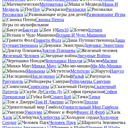
Математика
Маша И
Медведь
Поу
Раскраски
Рисовалки
Развивающие Игры
Свинка Пеппа
Игры по мультфильмам
Бакуган
Бен10
Бэтмен
Вспыш И Чудо Машинки
Гравити Фолз
Даша
Путешественница
Девушки Эквестрии
Доктор Плюшева
Железный Человек
Звездные Войны
Черепашки Ниндзя
Масяня
Микки Маус
Ми-Ми-Мишки
Миньоны
Мстители
Наруто
Наследники
Ральф
Рапунцель
Рейнджеры Самураи
Симпсоны
Сказочный
Патруль
Скуби Ду
София
Прекрасная
Спанч Боб
Тачки
Том И Джерри
Тролли
Удивительный Мир Гамбола
Умизуми
Финес И Ферб
Халк
Хлебоутки
Холодное
Сердце
Человек Паук
Шарлотта Земляничка
Шиммер И Шайн