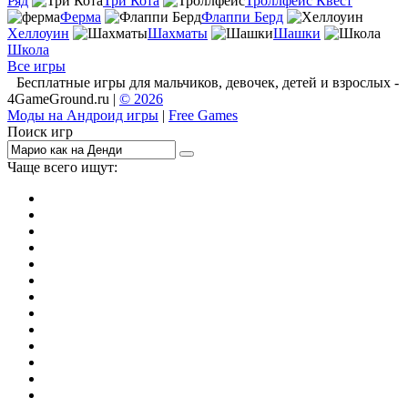
Ряд
Три Кота
Троллфейс Квест
Ферма
Флаппи Берд
Хеллоуин
Шахматы
Шашки
Школа
Все игры
Бесплатные игры для мальчиков, девочек, детей и взрослых -
4GameGround.ru |
© 2026
Моды на Андроид игры
|
Free Games
Поиск игр
Чаще всего ищут:
игры на 2
симуляторы
Майнкрафт
гонки
стрелялки
тесты
io
головоломки
танки
марио
поиск предметов
зомби
Такси