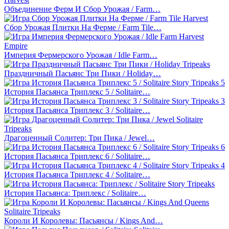
Объединение Ферм И Сбор Урожая / Farm…
Сбор Урожая Плитки На Ферме / Farm Tile…
Империя Фермерского Урожая / Idle Farm…
Праздничный Пасьянс Три Пики / Holiday…
История Пасьянса Триплекс 5 / Solitaire…
История Пасьянса Триплекс 3 / Solitaire…
Драгоценный Солитер: Три Пика / Jewel…
История Пасьянса Триплекс 6 / Solitaire…
История Пасьянса Триплекс 4 / Solitaire…
История Пасьянса: Триплекс / Solitaire…
Короли И Королевы: Пасьянсы / Kings And…