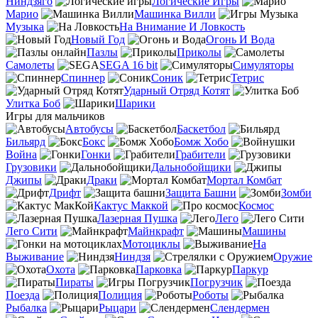
Ниндзяго
Логические Игры
Марио
Машинка Вилли
Музыка
На Внимание И Ловкость
Новый Год
Огонь И Вода
Пазлы
Приколы
Самолеты
SEGA 16 bit
Симуляторы
Спиннер
Соник
Тетрис
Ударный Отряд Котят
Улитка Боб
Шарики
Игры для мальчиков
Автобусы
Баскетбол
Бильярд
Бокс
Бомж Хобо
Война
Гонки
Грабители
Грузовики
Дальнобойщики
Джипы
Драки
Мортал Комбат
Дрифт
Защита Башни
Зомби
Кактус Маккой
Космос
Лазерная Пушка
Лего
Лего Сити
Майнкрафт
Машины
Мотоциклы
На
Выживание
Ниндзя
Оружие
Охота
Парковка
Паркур
Пираты
Погрузчик
Поезда
Полиция
Роботы
Рыбалка
Рыцари
Слендермен