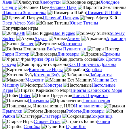
Халк
Хлебоутки
Холодное
Сердце
Человек Паук
Шарлотта Земляничка
Шиммер И Шайн
Щенячий Патруль
Эвер Афтер Хай
Юные Титаны
Популярные игры
2048
Bad Piggies
Subway
Surfers
Акулы
Аниме
Арканоид
Бизнес
Вертолеты
Вибусы Пушистики
Гарри Поттер
Динозавры
Драконы
Фризл Фраз
Как Достать
Соседа
Как Приручить Дракона
Карточные Игры
Корабли
Котенок Бубу
Лабиринты
Маджонг
Машина Ест
Машину
Монстры
Настольные
Игры
Пираты Карибского Моря
Побег
Поиск Предметов
Покемоны
Приключения
Инопланетяне
Прыгалки
Роботы-Динозавры
Рыбки
Слагтерра
Сокровища
Старые Игры
Башни
Стройка
Суши Кот