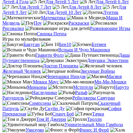
Детей 4 Года
Для Детей 5 Лет
Для Детей 6 Лет
Для Детей 7 Лет
Для Детей 8 Лет
Для
Детей 9 Лет
Для Детей 10 Лет
Лунтик
Математика
Маша И
Медведь
Поу
Раскраски
Рисовалки
Развивающие Игры
Свинка Пеппа
Игры по мультфильмам
Бакуган
Бен10
Бэтмен
Вспыш И Чудо Машинки
Гравити Фолз
Даша
Путешественница
Девушки Эквестрии
Доктор Плюшева
Железный Человек
Звездные Войны
Черепашки Ниндзя
Масяня
Микки Маус
Ми-Ми-Мишки
Миньоны
Мстители
Наруто
Наследники
Ральф
Рапунцель
Рейнджеры Самураи
Симпсоны
Сказочный
Патруль
Скуби Ду
София
Прекрасная
Спанч Боб
Тачки
Том И Джерри
Тролли
Удивительный Мир Гамбола
Умизуми
Финес И Ферб