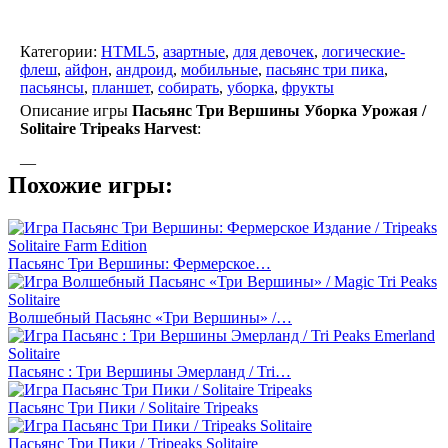
Категории:
HTML5
,
азартные
,
для девочек
,
логические-
флеш
,
айфон
,
андроид
,
мобильные
,
пасьянс три пика
,
пасьянсы
,
планшет
,
собирать
,
уборка
,
фрукты
Описание игры
Пасьянс Три Вершины Уборка Урожая /
Solitaire Tripeaks Harvest
:
—
Похожие игры:
Пасьянс Три Вершины: Фермерское…
Волшебный Пасьянс «Три Вершины» /…
Пасьянс : Три Вершины Эмерланд / Tri…
Пасьянс Три Пики / Solitaire Tripeaks
Пасьянс Три Пики / Tripeaks Solitaire