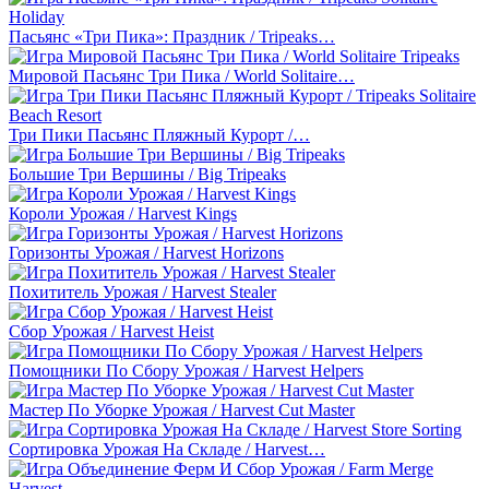
Пасьянс «Три Пика»: Праздник / Tripeaks…
Мировой Пасьянс Три Пика / World Solitaire…
Три Пики Пасьянс Пляжный Курорт /…
Большие Три Вершины / Big Tripeaks
Короли Урожая / Harvest Kings
Горизонты Урожая / Harvest Horizons
Похититель Урожая / Harvest Stealer
Сбор Урожая / Harvest Heist
Помощники По Сбору Урожая / Harvest Helpers
Мастер По Уборке Урожая / Harvest Cut Master
Сортировка Урожая На Складе / Harvest…