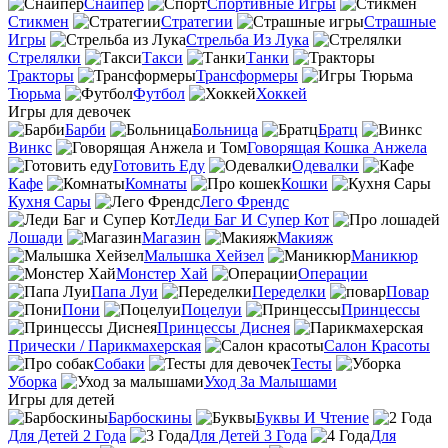
Снайпер
Спортивные Игры
Стикмен
Стратегии
Страшные
Игры
Стрельба Из Лука
Стрелялки
Такси
Танки
Тракторы
Трансформеры
Тюрьма
Футбол
Хоккей
Игры для девочек
Барби
Больница
Братц
Винкс
Говорящая Кошка Анжела
Готовить Еду
Одевалки
Кафе
Комнаты
Кошки
Кухня Сары
Лего Френдс
Леди Баг И Супер Кот
Лошади
Магазин
Макияж
Малышка Хейзел
Маникюр
Монстер Хай
Операции
Папа Луи
Переделки
Повар
Пони
Поцелуи
Принцессы
Принцессы Диснея
Прически / Парикмахерская
Салон Красоты
Собаки
Тесты
Уборка
Уход За Малышами
Игры для детей
Барбоскины
Буквы И Чтение
Для Детей 2 Года
Для Детей 3 Года
Для