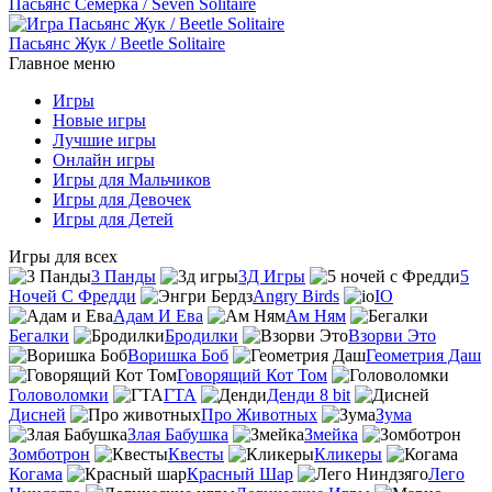
Пасьянс Семёрка / Seven Solitaire
Пасьянс Жук / Beetle Solitaire
Главное меню
Игры
Новые игры
Лучшие игры
Онлайн игры
Игры для Мальчиков
Игры для Девочек
Игры для Детей
Игры для всех
3 Панды
3Д Игры
5
Ночей С Фредди
Angry Birds
IO
Адам И Ева
Ам Ням
Бегалки
Бродилки
Взорви Это
Воришка Боб
Геометрия Даш
Говорящий Кот Том
Головоломки
ГТА
Денди 8 bit
Дисней
Про Животных
Зума
Злая Бабушка
Змейка
Зомботрон
Квесты
Кликеры
Когама
Красный Шар
Лего