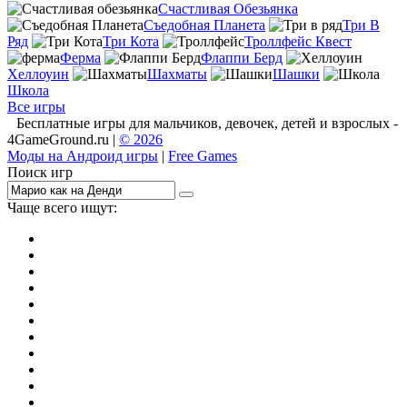
Счастливая Обезьянка
Съедобная Планета
Три В
Ряд
Три Кота
Троллфейс Квест
Ферма
Флаппи Берд
Хеллоуин
Шахматы
Шашки
Школа
Все игры
Бесплатные игры для мальчиков, девочек, детей и взрослых -
4GameGround.ru |
© 2026
Моды на Андроид игры
|
Free Games
Поиск игр
Чаще всего ищут:
игры на 2
симуляторы
Майнкрафт
гонки
стрелялки
тесты
io
головоломки
танки
марио
поиск предметов