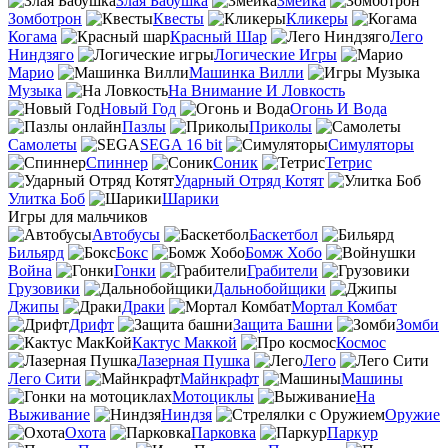
Злая Бабушка
Змейка
Зомботрон
Квесты
Кликеры
Когама
Красный Шар
Лего
Ниндзяго
Логические Игры
Марио
Машинка Вилли
Музыка
На Внимание И Ловкость
Новый Год
Огонь И Вода
Пазлы
Приколы
Самолеты
SEGA 16 bit
Симуляторы
Спиннер
Соник
Тетрис
Ударный Отряд Котят
Улитка Боб
Шарики
Игры для мальчиков
Автобусы
Баскетбол
Бильярд
Бокс
Бомж Хобо
Война
Гонки
Грабители
Грузовики
Дальнобойщики
Джипы
Драки
Мортал Комбат
Дрифт
Защита Башни
Зомби
Кактус Маккой
Космос
Лазерная Пушка
Лего
Лего Сити
Майнкрафт
Машины
Мотоциклы
На
Выживание
Ниндзя
Оружие
Охота
Парковка
Паркур