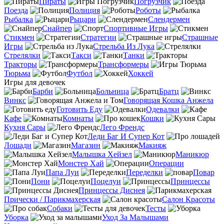
Пираты
Погрузчик
Поезда
Полиция
Роботы
Рыбалка
Рыцари
Слендермен
Снайпер
Спортивные Игры
Стикмен
Стратегии
Страшные
Игры
Стрельба Из Лука
Стрелялки
Такси
Танки
Тракторы
Трансформеры
Тюрьма
Футбол
Хоккей
Игры для девочек
Барби
Больница
Братц
Винкс
Говорящая Кошка Анжела
Готовить Еду
Одевалки
Кафе
Комнаты
Кошки
Кухня Сары
Лего Френдс
Леди Баг И Супер Кот
Лошади
Магазин
Макияж
Малышка Хейзел
Маникюр
Монстер Хай
Операции
Папа Луи
Переделки
Повар
Пони
Поцелуи
Принцессы
Принцессы Диснея
Прически / Парикмахерская
Салон Красоты
Собаки
Тесты
Уборка
Уход За Малышами