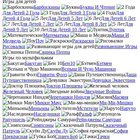
Игры для детей
Барбоскины
Буквы И Чтение
Для Детей 2 Года
Для Детей 3 Года
Для
Детей 4 Года
Для Детей 5 Лет
Для Детей 6 Лет
Для Детей 7 Лет
Для Детей 8 Лет
Для
Детей 9 Лет
Для Детей 10 Лет
Лунтик
Математика
Маша И
Медведь
Поу
Раскраски
Рисовалки
Развивающие Игры
Свинка Пеппа
Игры по мультфильмам
Бакуган
Бен10
Бэтмен
Вспыш И Чудо Машинки
Гравити Фолз
Даша
Путешественница
Девушки Эквестрии
Доктор Плюшева
Железный Человек
Звездные Войны
Черепашки Ниндзя
Масяня
Микки Маус
Ми-Ми-Мишки
Миньоны
Мстители
Наруто
Наследники
Ральф
Рапунцель
Рейнджеры Самураи
Симпсоны
Сказочный
Патруль
Скуби Ду
София
Прекрасная
Спанч Боб
Тачки