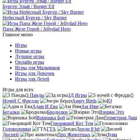
Бургер Эльф / Burger Elf
Небесный Бургер / Sky Burger
Папа Желе Герой / Jellydad Hero
Главное меню
Игры
Новые игры
Лучшие игры
Онлайн игры
Игры для Мальчиков
Игры для Девочек
Игры для Детей
Игры для всех
3 Панды
3Д Игры
5
Ночей С Фредди
Angry Birds
IO
Адам И Ева
Ам Ням
Бегалки
Бродилки
Взорви Это
Воришка Боб
Геометрия Даш
Говорящий Кот Том
Головоломки
ГТА
Денди 8 bit
Дисней
Про Животных
Зума