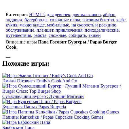
Категории:
HTML5
,
для девочек
,
для мальчиков
,
айфон
,
андроид
,
бутерброды
,
голодные игры
,
готовим быстро
,
кафе
,
кухня
,
макдональдс
,
мобильные
,
на скорость и реакцию
,
обслуживание
,
планшет
,
приключения
,
психоделические
,
путешествия
,
работа
,
сложные
,
собирать
,
экшен
Описание игры
Папа Готовит Бургеры / Papas Burger
Cook
:
—
Похожие игры:
Эмили Готовит / Emily’s Cook And Go
Сумасшедший Бургер : Лучший Магазин
Бургерная Папы / Papas Burgeria
Папины Капкейки / Papas Cupcakes Cooking Games
Барбоскин Папа