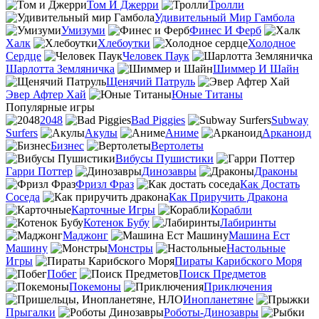
Том И Джерри
Тролли
Удивительный Мир Гамбола
Умизуми
Финес И Ферб
Халк
Хлебоутки
Холодное
Сердце
Человек Паук
Шарлотта Земляничка
Шиммер И Шайн
Щенячий Патруль
Эвер Афтер Хай
Юные Титаны
Популярные игры
2048
Bad Piggies
Subway
Surfers
Акулы
Аниме
Арканоид
Бизнес
Вертолеты
Вибусы Пушистики
Гарри Поттер
Динозавры
Драконы
Фризл Фраз
Как Достать
Соседа
Как Приручить Дракона
Карточные Игры
Корабли
Котенок Бубу
Лабиринты
Маджонг
Машина Ест
Машину
Монстры
Настольные
Игры
Пираты Карибского Моря
Побег
Поиск Предметов
Покемоны
Приключения
Инопланетяне
Прыгалки
Роботы-Динозавры