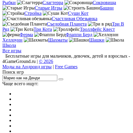
Рыбки
Слагтерра
Сокровища
Старые Игры
Башни
Стройка
Суши Кот
Счастливая Обезьянка
Съедобная Планета
Три В
Ряд
Три Кота
Троллфейс Квест
Ферма
Флаппи Берд
Хеллоуин
Шахматы
Шашки
Школа
Все игры
Бесплатные игры для мальчиков, девочек, детей и взрослых -
4GameGround.ru |
© 2026
Моды на Андроид игры
|
Free Games
Поиск игр
Чаще всего ищут:
игры на 2
симуляторы
Майнкрафт
гонки
стрелялки
тесты
io
головоломки