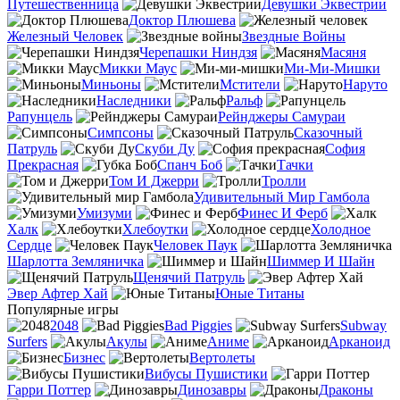
Путешественница
Девушки Эквестрии
Доктор Плюшева
Железный Человек
Звездные Войны
Черепашки Ниндзя
Масяня
Микки Маус
Ми-Ми-Мишки
Миньоны
Мстители
Наруто
Наследники
Ральф
Рапунцель
Рейнджеры Самураи
Симпсоны
Сказочный
Патруль
Скуби Ду
София
Прекрасная
Спанч Боб
Тачки
Том И Джерри
Тролли
Удивительный Мир Гамбола
Умизуми
Финес И Ферб
Халк
Хлебоутки
Холодное
Сердце
Человек Паук
Шарлотта Земляничка
Шиммер И Шайн
Щенячий Патруль
Эвер Афтер Хай
Юные Титаны
Популярные игры
2048
Bad Piggies
Subway
Surfers
Акулы
Аниме
Арканоид
Бизнес
Вертолеты
Вибусы Пушистики
Гарри Поттер
Динозавры
Драконы