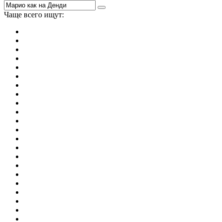
Чаще всего ищут:
игры на 2
симуляторы
Майнкрафт
гонки
стрелялки
тесты
io
головоломки
танки
марио
поиск предметов
зомби
Такси
денди
огонь и вода
игры на 3
бродилки
аниме
драки
когама
повар
мышкой