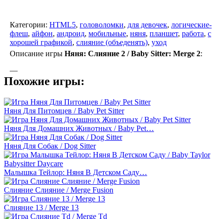
Категории:
HTML5
,
головоломки
,
для девочек
,
логические-
флеш
,
айфон
,
андроид
,
мобильные
,
няня
,
планшет
,
работа
,
с
хорошей графикой
,
слияние (объеденять)
,
уход
Описание игры
Няня: Слияние 2 / Baby Sitter: Merge 2
:
—
Похожие игры:
Няня Для Питомцев / Baby Pet Sitter
Няня Для Домашних Животных / Baby Pet…
Няня Для Собак / Dog Sitter
Малышка Тейлор: Няня В Детском Саду…
Слияние Слияние / Merge Fusion
Слияние 13 / Merge 13