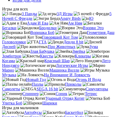
Игры для Детей
Игры для всех
3 Панды
3Д Игры
5
Ночей С Фредди
Angry Birds
IO
Адам И Ева
Ам Ням
Бегалки
Бродилки
Взорви Это
Воришка Боб
Геометрия Даш
Говорящий Кот Том
Головоломки
ГТА
Денди 8 bit
Дисней
Про Животных
Зума
Злая Бабушка
Змейка
Зомботрон
Квесты
Кликеры
Когама
Красный Шар
Лего
Ниндзяго
Логические Игры
Марио
Машинка Вилли
Музыка
На Внимание И Ловкость
Новый Год
Огонь И Вода
Пазлы
Приколы
Самолеты
SEGA 16 bit
Симуляторы
Спиннер
Соник
Тетрис
Ударный Отряд Котят
Улитка Боб
Шарики
Игры для мальчиков
Автобусы
Баскетбол