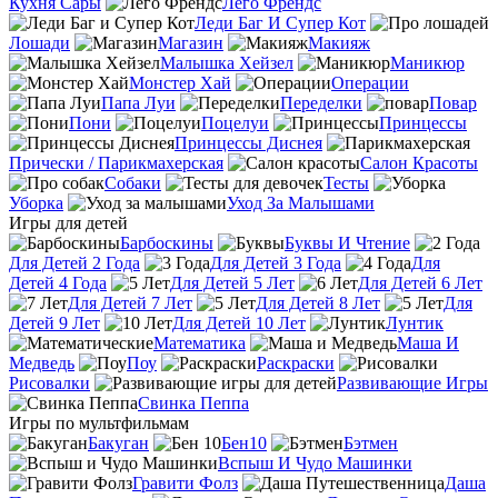
Кухня Сары
Лего Френдс
Леди Баг И Супер Кот
Лошади
Магазин
Макияж
Малышка Хейзел
Маникюр
Монстер Хай
Операции
Папа Луи
Переделки
Повар
Пони
Поцелуи
Принцессы
Принцессы Диснея
Прически / Парикмахерская
Салон Красоты
Собаки
Тесты
Уборка
Уход За Малышами
Игры для детей
Барбоскины
Буквы И Чтение
Для Детей 2 Года
Для Детей 3 Года
Для
Детей 4 Года
Для Детей 5 Лет
Для Детей 6 Лет
Для Детей 7 Лет
Для Детей 8 Лет
Для
Детей 9 Лет
Для Детей 10 Лет
Лунтик
Математика
Маша И
Медведь
Поу
Раскраски
Рисовалки
Развивающие Игры
Свинка Пеппа
Игры по мультфильмам
Бакуган
Бен10
Бэтмен
Вспыш И Чудо Машинки
Гравити Фолз
Даша