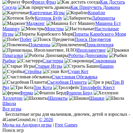
Фризл Фраз
Как Достать
Соседа
Как Приручить Дракона
Карточные Игры
Корабли
Котенок Бубу
Лабиринты
Маджонг
Машина Ест
Машину
Монстры
Настольные
Игры
Пираты Карибского Моря
Побег
Поиск Предметов
Покемоны
Приключения
Инопланетяне
Прыгалки
Роботы-Динозавры
Рыбки
Слагтерра
Сокровища
Старые Игры
Башни
Стройка
Суши Кот
Счастливая Обезьянка
Съедобная Планета
Три В
Ряд
Три Кота
Троллфейс Квест
Ферма
Флаппи Берд
Хеллоуин
Шахматы
Шашки
Школа
Все игры
Бесплатные игры для мальчиков, девочек, детей и взрослых -
4GameGround.ru |
© 2026
Моды на Андроид игры
|
Free Games
Поиск игр