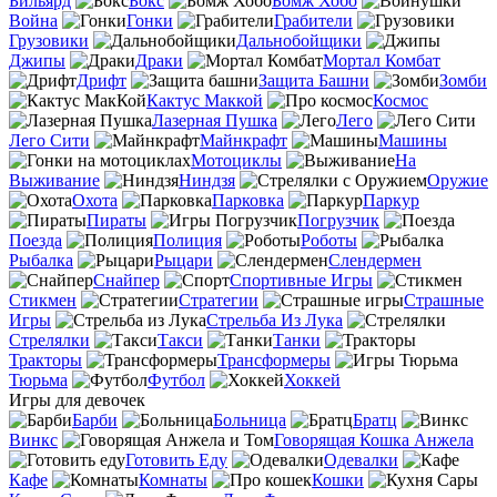
Бильярд
Бокс
Бомж Хобо
Война
Гонки
Грабители
Грузовики
Дальнобойщики
Джипы
Драки
Мортал Комбат
Дрифт
Защита Башни
Зомби
Кактус Маккой
Космос
Лазерная Пушка
Лего
Лего Сити
Майнкрафт
Машины
Мотоциклы
На
Выживание
Ниндзя
Оружие
Охота
Парковка
Паркур
Пираты
Погрузчик
Поезда
Полиция
Роботы
Рыбалка
Рыцари
Слендермен
Снайпер
Спортивные Игры
Стикмен
Стратегии
Страшные
Игры
Стрельба Из Лука
Стрелялки
Такси
Танки
Тракторы
Трансформеры
Тюрьма
Футбол
Хоккей
Игры для девочек
Барби
Больница
Братц
Винкс
Говорящая Кошка Анжела
Готовить Еду
Одевалки
Кафе
Комнаты
Кошки