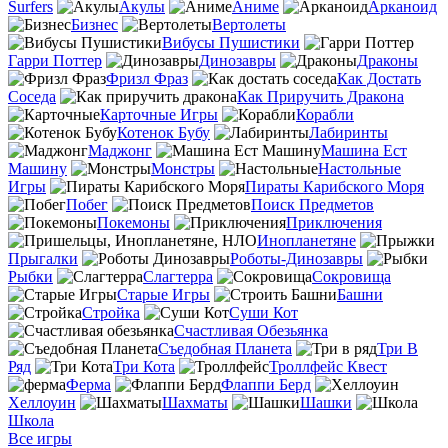
Surfers
Акулы
Аниме
Арканоид
Бизнес
Вертолеты
Вибусы Пушистики
Гарри Поттер
Динозавры
Драконы
Фризл Фраз
Как Достать
Соседа
Как Приручить Дракона
Карточные Игры
Корабли
Котенок Бубу
Лабиринты
Маджонг
Машина Ест
Машину
Монстры
Настольные
Игры
Пираты Карибского Моря
Побег
Поиск Предметов
Покемоны
Приключения
Инопланетяне
Прыгалки
Роботы-Динозавры
Рыбки
Слагтерра
Сокровища
Старые Игры
Башни
Стройка
Суши Кот
Счастливая Обезьянка
Съедобная Планета
Три В
Ряд
Три Кота
Троллфейс Квест
Ферма
Флаппи Берд
Хеллоуин
Шахматы
Шашки
Школа
Все игры