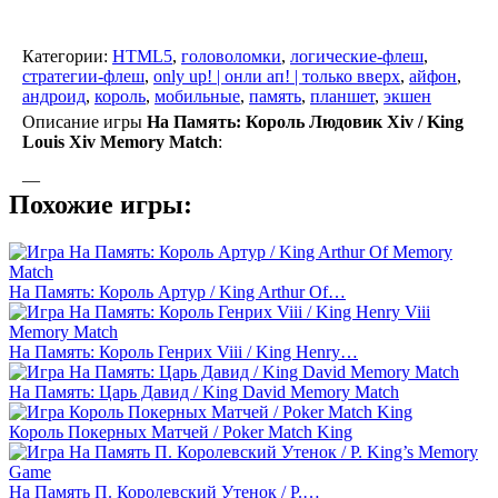
Категории:
HTML5
,
головоломки
,
логические-флеш
,
стратегии-флеш
,
only up! | онли ап! | только вверх
,
айфон
,
андроид
,
король
,
мобильные
,
память
,
планшет
,
экшен
Описание игры
На Память: Король Людовик Xiv / King
Louis Xiv Memory Match
:
—
Похожие игры:
На Память: Король Артур / King Arthur Of…
На Память: Король Генрих Viii / King Henry…
На Память: Царь Давид / King David Memory Match
Король Покерных Матчей / Poker Match King
На Память П. Королевский Утенок / P.…