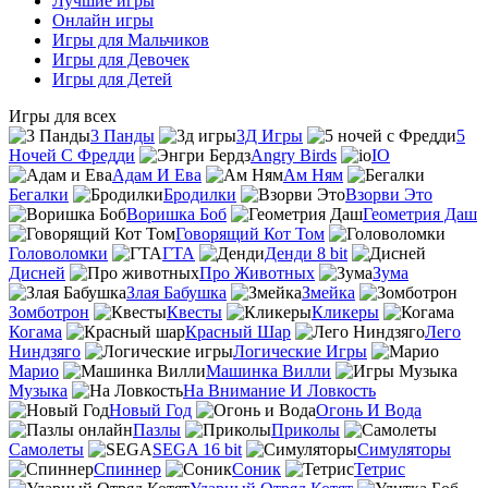
Лучшие игры
Онлайн игры
Игры для Мальчиков
Игры для Девочек
Игры для Детей
Игры для всех
3 Панды
3Д Игры
5
Ночей С Фредди
Angry Birds
IO
Адам И Ева
Ам Ням
Бегалки
Бродилки
Взорви Это
Воришка Боб
Геометрия Даш
Говорящий Кот Том
Головоломки
ГТА
Денди 8 bit
Дисней
Про Животных
Зума
Злая Бабушка
Змейка
Зомботрон
Квесты
Кликеры
Когама
Красный Шар
Лего
Ниндзяго
Логические Игры
Марио
Машинка Вилли
Музыка
На Внимание И Ловкость
Новый Год
Огонь И Вода
Пазлы
Приколы
Самолеты
SEGA 16 bit
Симуляторы
Спиннер
Соник
Тетрис