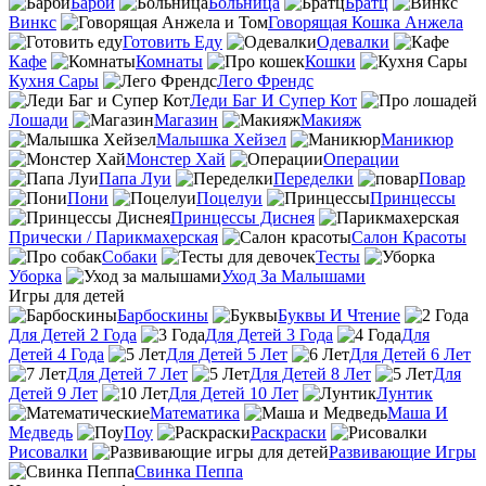
Барби
Больница
Братц
Винкс
Говорящая Кошка Анжела
Готовить Еду
Одевалки
Кафе
Комнаты
Кошки
Кухня Сары
Лего Френдс
Леди Баг И Супер Кот
Лошади
Магазин
Макияж
Малышка Хейзел
Маникюр
Монстер Хай
Операции
Папа Луи
Переделки
Повар
Пони
Поцелуи
Принцессы
Принцессы Диснея
Прически / Парикмахерская
Салон Красоты
Собаки
Тесты
Уборка
Уход За Малышами
Игры для детей
Барбоскины
Буквы И Чтение
Для Детей 2 Года
Для Детей 3 Года
Для
Детей 4 Года
Для Детей 5 Лет
Для Детей 6 Лет
Для Детей 7 Лет
Для Детей 8 Лет
Для
Детей 9 Лет
Для Детей 10 Лет
Лунтик
Математика
Маша И
Медведь
Поу
Раскраски
Рисовалки
Развивающие Игры
Свинка Пеппа