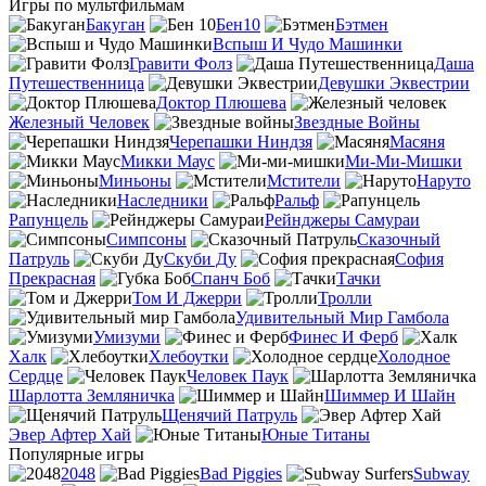
Игры по мультфильмам
Бакуган
Бен10
Бэтмен
Вспыш И Чудо Машинки
Гравити Фолз
Даша
Путешественница
Девушки Эквестрии
Доктор Плюшева
Железный Человек
Звездные Войны
Черепашки Ниндзя
Масяня
Микки Маус
Ми-Ми-Мишки
Миньоны
Мстители
Наруто
Наследники
Ральф
Рапунцель
Рейнджеры Самураи
Симпсоны
Сказочный
Патруль
Скуби Ду
София
Прекрасная
Спанч Боб
Тачки
Том И Джерри
Тролли
Удивительный Мир Гамбола
Умизуми
Финес И Ферб
Халк
Хлебоутки
Холодное
Сердце
Человек Паук
Шарлотта Земляничка
Шиммер И Шайн
Щенячий Патруль
Эвер Афтер Хай
Юные Титаны
Популярные игры
2048
Bad Piggies
Subway