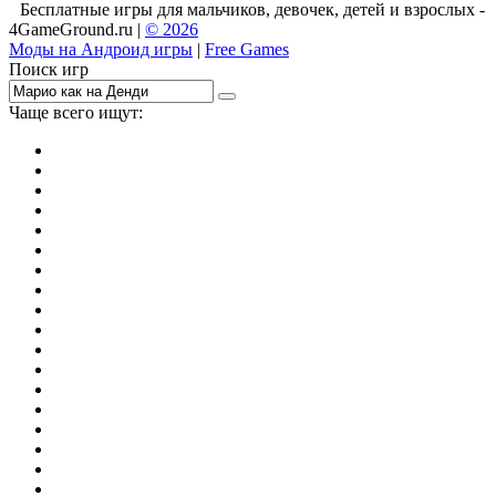
Бесплатные игры для мальчиков, девочек, детей и взрослых -
4GameGround.ru |
© 2026
Моды на Андроид игры
|
Free Games
Поиск игр
Чаще всего ищут:
игры на 2
симуляторы
Майнкрафт
гонки
стрелялки
тесты
io
головоломки
танки
марио
поиск предметов
зомби
Такси
денди
огонь и вода
игры на 3
бродилки
аниме