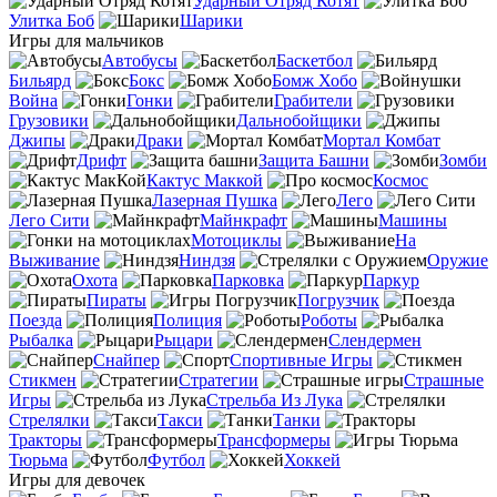
Ударный Отряд Котят
Улитка Боб
Шарики
Игры для мальчиков
Автобусы
Баскетбол
Бильярд
Бокс
Бомж Хобо
Война
Гонки
Грабители
Грузовики
Дальнобойщики
Джипы
Драки
Мортал Комбат
Дрифт
Защита Башни
Зомби
Кактус Маккой
Космос
Лазерная Пушка
Лего
Лего Сити
Майнкрафт
Машины
Мотоциклы
На
Выживание
Ниндзя
Оружие
Охота
Парковка
Паркур
Пираты
Погрузчик
Поезда
Полиция
Роботы
Рыбалка
Рыцари
Слендермен
Снайпер
Спортивные Игры
Стикмен
Стратегии
Страшные
Игры
Стрельба Из Лука
Стрелялки
Такси
Танки
Тракторы
Трансформеры
Тюрьма
Футбол
Хоккей
Игры для девочек