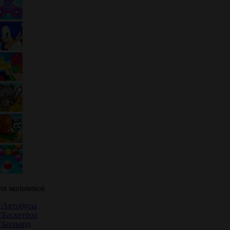
ля мальчиков