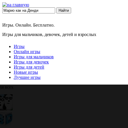
Найти
Игры. Онлайн. Бесплатно.
Игры для мальчиков, девочек, детей и взрослых
Игры
Онлайн игры
Игры для мальчиков
Игры для девочек
Игры для детей
Новые игры
Лучшие игры
ля всех