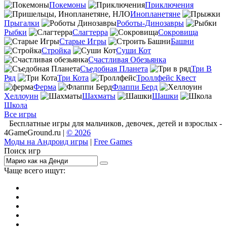
Покемоны
Приключения
Инопланетяне
Прыгалки
Роботы-Динозавры
Рыбки
Слагтерра
Сокровища
Старые Игры
Башни
Стройка
Суши Кот
Счастливая Обезьянка
Съедобная Планета
Три В
Ряд
Три Кота
Троллфейс Квест
Ферма
Флаппи Берд
Хеллоуин
Шахматы
Шашки
Школа
Все игры
Бесплатные игры для мальчиков, девочек, детей и взрослых -
4GameGround.ru |
© 2026
Моды на Андроид игры
|
Free Games
Поиск игр
Чаще всего ищут:
игры на 2
симуляторы
Майнкрафт
гонки
стрелялки