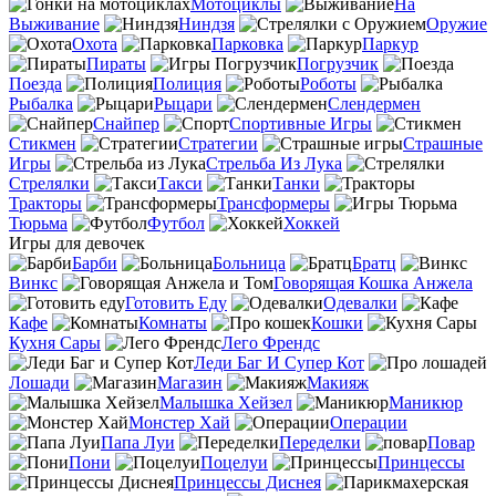
Мотоциклы
На
Выживание
Ниндзя
Оружие
Охота
Парковка
Паркур
Пираты
Погрузчик
Поезда
Полиция
Роботы
Рыбалка
Рыцари
Слендермен
Снайпер
Спортивные Игры
Стикмен
Стратегии
Страшные
Игры
Стрельба Из Лука
Стрелялки
Такси
Танки
Тракторы
Трансформеры
Тюрьма
Футбол
Хоккей
Игры для девочек
Барби
Больница
Братц
Винкс
Говорящая Кошка Анжела
Готовить Еду
Одевалки
Кафе
Комнаты
Кошки
Кухня Сары
Лего Френдс
Леди Баг И Супер Кот
Лошади
Магазин
Макияж
Малышка Хейзел
Маникюр
Монстер Хай
Операции
Папа Луи
Переделки
Повар
Пони
Поцелуи
Принцессы
Принцессы Диснея