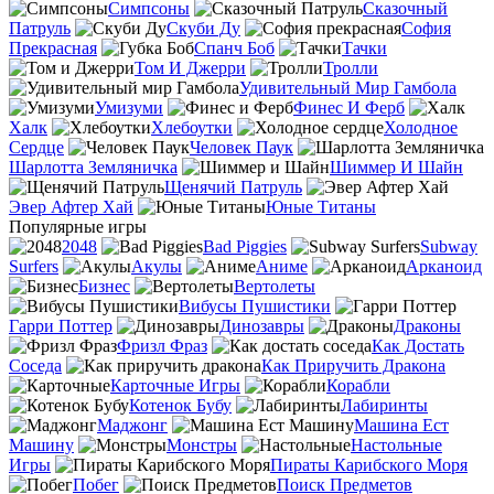
Симпсоны
Сказочный
Патруль
Скуби Ду
София
Прекрасная
Спанч Боб
Тачки
Том И Джерри
Тролли
Удивительный Мир Гамбола
Умизуми
Финес И Ферб
Халк
Хлебоутки
Холодное
Сердце
Человек Паук
Шарлотта Земляничка
Шиммер И Шайн
Щенячий Патруль
Эвер Афтер Хай
Юные Титаны
Популярные игры
2048
Bad Piggies
Subway
Surfers
Акулы
Аниме
Арканоид
Бизнес
Вертолеты
Вибусы Пушистики
Гарри Поттер
Динозавры
Драконы
Фризл Фраз
Как Достать
Соседа
Как Приручить Дракона
Карточные Игры
Корабли
Котенок Бубу
Лабиринты
Маджонг
Машина Ест
Машину
Монстры
Настольные
Игры
Пираты Карибского Моря
Побег
Поиск Предметов