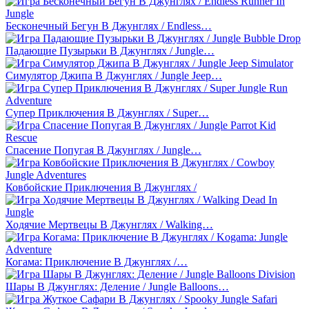
Бесконечный Бегун В Джунглях / Endless…
Падающие Пузырьки В Джунглях / Jungle…
Симулятор Джипа В Джунглях / Jungle Jeep…
Супер Приключения В Джунглях / Super…
Спасение Попугая В Джунглях / Jungle…
Ковбойские Приключения В Джунглях /
Ходячие Мертвецы В Джунглях / Walking…
Когама: Приключение В Джунглях /…
Шары В Джунглях: Деление / Jungle Balloons…