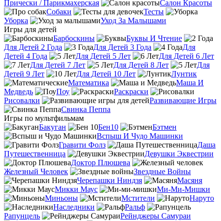
Прически / Парикмахерская
Салон Красоты
Собаки
Тесты
Уборка
Уход За Малышами
Игры для детей
Барбоскины
Буквы И Чтение
Для Детей 2 Года
Для Детей 3 Года
Для
Детей 4 Года
Для Детей 5 Лет
Для Детей 6 Лет
Для Детей 7 Лет
Для Детей 8 Лет
Для
Детей 9 Лет
Для Детей 10 Лет
Лунтик
Математика
Маша И
Медведь
Поу
Раскраски
Рисовалки
Развивающие Игры
Свинка Пеппа
Игры по мультфильмам
Бакуган
Бен10
Бэтмен
Вспыш И Чудо Машинки
Гравити Фолз
Даша
Путешественница
Девушки Эквестрии
Доктор Плюшева
Железный Человек
Звездные Войны
Черепашки Ниндзя
Масяня
Микки Маус
Ми-Ми-Мишки
Миньоны
Мстители
Наруто
Наследники
Ральф
Рапунцель
Рейнджеры Самураи