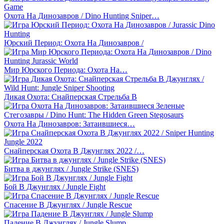
Охота На Динозавров / Dino Hunting Sniper…
Юрский Период: Охота На Динозавров /
Мир Юрского Периода: Охота На…
Дикая Охота: Снайперская Стрельба В
Охота На Динозавров: Затаившиеся…
Снайперская Охота В Джунглях 2022 /…
Битва в джунглях / Jungle Strike (SNES)
Бой В Джунглях / Jungle Fight
Спасение В Джунглях / Jungle Rescue
Падение В Джунглях / Jungle Slump