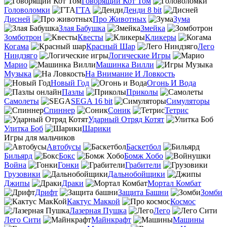
Говорящий Кот Том
Головоломки
ГТА
Денди 8 bit
Дисней
Про Животных
Зума
Злая Бабушка
Змейка
Зомботрон
Квесты
Кликеры
Когама
Красный Шар
Лего
Ниндзяго
Логические Игры
Марио
Машинка Вилли
Музыка
На Внимание И Ловкость
Новый Год
Огонь И Вода
Пазлы
Приколы
Самолеты
SEGA 16 bit
Симуляторы
Спиннер
Соник
Тетрис
Ударный Отряд Котят
Улитка Боб
Шарики
Игры для мальчиков
Автобусы
Баскетбол
Бильярд
Бокс
Бомж Хобо
Война
Гонки
Грабители
Грузовики
Дальнобойщики
Джипы
Драки
Мортал Комбат
Дрифт
Защита Башни
Зомби
Кактус Маккой
Космос
Лазерная Пушка
Лего
Лего Сити
Майнкрафт
Машины