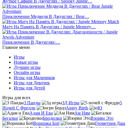
Жуткое Сафари В Джунглях / Spooky Jungle…
Приключение Медведя В Джунглях / Bear…
Матч На Память В Джунглях / Jungle Memory…
Приключение В Джунглях:…
Главное меню
Игры
Новые игры
Лучшие игры
Онлайн игры
Игры для Мальчиков
Игры для Девочек
Игры для Детей
Игры для всех
3 Панды
3Д Игры
5
Ночей С Фредди
Angry Birds
IO
Адам И Ева
Ам Ням
Бегалки
Бродилки
Взорви Это
Воришка Боб
Геометрия Даш