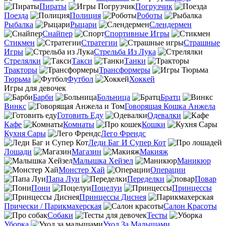
Пираты
Погрузчик
Поезда
Полиция
Роботы
Рыбалка
Рыцари
Слендермен
Снайпер
Спортивные Игры
Стикмен
Стратегии
Страшные
Игры
Стрельба Из Лука
Стрелялки
Такси
Танки
Тракторы
Трансформеры
Тюрьма
Футбол
Хоккей
Игры для девочек
Барби
Больница
Братц
Винкс
Говорящая Кошка Анжела
Готовить Еду
Одевалки
Кафе
Комнаты
Кошки
Кухня Сары
Лего Френдс
Леди Баг И Супер Кот
Лошади
Магазин
Макияж
Малышка Хейзел
Маникюр
Монстер Хай
Операции
Папа Луи
Переделки
Повар
Пони
Поцелуи
Принцессы
Принцессы Диснея
Прически / Парикмахерская
Салон Красоты
Собаки
Тесты
Уборка
Уход За Малышами