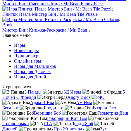
Мистер Бин: Смешное Лицо / Mr Bean Funny Face
Плитки Пазла Мистер Бин / Mr Bean Tile Puzzle
Мистер Бин: Книжка-Раскраска / Mr. Bean…
Главное меню
Игры
Новые игры
Лучшие игры
Онлайн игры
Игры для Мальчиков
Игры для Девочек
Игры для Детей
Игры для всех
3 Панды
3Д Игры
5
Ночей С Фредди
Angry Birds
IO
Адам И Ева
Ам Ням
Бегалки
Бродилки
Взорви Это
Воришка Боб
Геометрия Даш
Говорящий Кот Том
Головоломки
ГТА
Денди 8 bit
Дисней
Про Животных
Зума