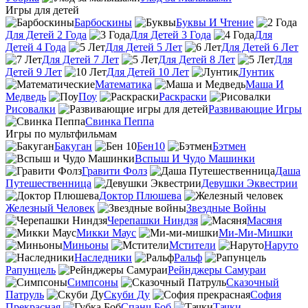
Игры для детей
Барбоскины
Буквы И Чтение
Для Детей 2 Года
Для Детей 3 Года
Для
Детей 4 Года
Для Детей 5 Лет
Для Детей 6 Лет
Для Детей 7 Лет
Для Детей 8 Лет
Для
Детей 9 Лет
Для Детей 10 Лет
Лунтик
Математика
Маша И
Медведь
Поу
Раскраски
Рисовалки
Развивающие Игры
Свинка Пеппа
Игры по мультфильмам
Бакуган
Бен10
Бэтмен
Вспыш И Чудо Машинки
Гравити Фолз
Даша
Путешественница
Девушки Эквестрии
Доктор Плюшева
Железный Человек
Звездные Войны
Черепашки Ниндзя
Масяня
Микки Маус
Ми-Ми-Мишки
Миньоны
Мстители
Наруто
Наследники
Ральф
Рапунцель
Рейнджеры Самураи
Симпсоны
Сказочный
Патруль
Скуби Ду
София
Прекрасная
Спанч Боб
Тачки