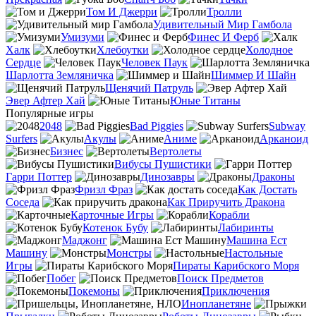
Том И Джерри
Тролли
Удивительный Мир Гамбола
Умизуми
Финес И Ферб
Халк
Хлебоутки
Холодное
Сердце
Человек Паук
Шарлотта Земляничка
Шиммер И Шайн
Щенячий Патруль
Эвер Афтер Хай
Юные Титаны
Популярные игры
2048
Bad Piggies
Subway
Surfers
Акулы
Аниме
Арканоид
Бизнес
Вертолеты
Вибусы Пушистики
Гарри Поттер
Динозавры
Драконы
Фризл Фраз
Как Достать
Соседа
Как Приручить Дракона
Карточные Игры
Корабли
Котенок Бубу
Лабиринты
Маджонг
Машина Ест
Машину
Монстры
Настольные
Игры
Пираты Карибского Моря
Побег
Поиск Предметов
Покемоны
Приключения
Инопланетяне