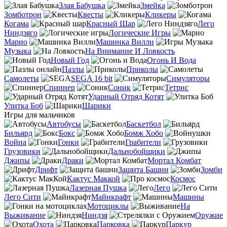
Злая Бабушка
Змейка
Зомботрон
Квесты
Кликеры
Когама
Красный Шар
Лего
Ниндзяго
Логические Игры
Марио
Машинка Вилли
Музыка
На Внимание И Ловкость
Новый Год
Огонь И Вода
Пазлы
Приколы
Самолеты
SEGA 16 bit
Симуляторы
Спиннер
Соник
Тетрис
Ударный Отряд Котят
Улитка Боб
Шарики
Игры для мальчиков
Автобусы
Баскетбол
Бильярд
Бокс
Бомж Хобо
Война
Гонки
Грабители
Грузовики
Дальнобойщики
Джипы
Драки
Мортал Комбат
Дрифт
Защита Башни
Зомби
Кактус Маккой
Космос
Лазерная Пушка
Лего
Лего Сити
Майнкрафт
Машины
Мотоциклы
На
Выживание
Ниндзя
Оружие
Охота
Парковка
Паркур