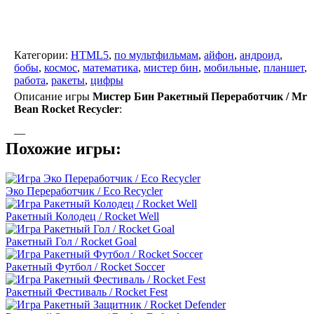
Категории:
HTML5
,
по мультфильмам
,
айфон
,
андроид
,
бобы
,
космос
,
математика
,
мистер бин
,
мобильные
,
планшет
,
работа
,
ракеты
,
цифры
Описание игры
Мистер Бин Ракетный Переработчик / Mr
Bean Rocket Recycler
:
—
Похожие игры:
Эко Переработчик / Eco Recycler
Ракетный Колодец / Rocket Well
Ракетный Гол / Rocket Goal
Ракетный Футбол / Rocket Soccer
Ракетный Фестиваль / Rocket Fest