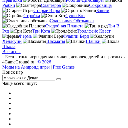
Прыгалки
Роботы-Динозавры
Рыбки
Слагтерра
Сокровища
Старые Игры
Башни
Стройка
Суши Кот
Счастливая Обезьянка
Съедобная Планета
Три В
Ряд
Три Кота
Троллфейс Квест
Ферма
Флаппи Берд
Хеллоуин
Шахматы
Шашки
Школа
Все игры
Бесплатные игры для мальчиков, девочек, детей и взрослых -
4GameGround.ru |
© 2026
Моды на Андроид игры
|
Free Games
Поиск игр
Чаще всего ищут:
игры на 2
симуляторы
Майнкрафт
гонки
стрелялки
тесты
io