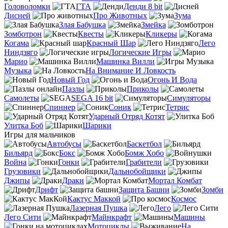
Головоломки
ГТА
Денди 8 bit
Дисней
Про Животных
Зума
Злая Бабушка
Змейка
Зомботрон
Квесты
Кликеры
Когама
Красный Шар
Лего
Ниндзяго
Логические Игры
Марио
Машинка Вилли
Музыка
На Внимание И Ловкость
Новый Год
Огонь И Вода
Пазлы
Приколы
Самолеты
SEGA 16 bit
Симуляторы
Спиннер
Соник
Тетрис
Ударный Отряд Котят
Улитка Боб
Шарики
Игры для мальчиков
Автобусы
Баскетбол
Бильярд
Бокс
Бомж Хобо
Война
Гонки
Грабители
Грузовики
Дальнобойщики
Джипы
Драки
Мортал Комбат
Дрифт
Защита Башни
Зомби
Кактус Маккой
Космос
Лазерная Пушка
Лего
Лего Сити
Майнкрафт
Машины
Мотоциклы
На