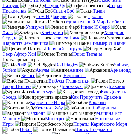
Симпсоны
Сказочный
Патруль
Скуби Ду
София
Прекрасная
Спанч Боб
Тачки
Том И Джерри
Тролли
Удивительный Мир Гамбола
Умизуми
Финес И Ферб
Халк
Хлебоутки
Холодное
Сердце
Человек Паук
Шарлотта Земляничка
Шиммер И Шайн
Щенячий Патруль
Эвер Афтер Хай
Юные Титаны
Популярные игры
2048
Bad Piggies
Subway
Surfers
Акулы
Аниме
Арканоид
Бизнес
Вертолеты
Вибусы Пушистики
Гарри Поттер
Динозавры
Драконы
Фризл Фраз
Как Достать
Соседа
Как Приручить Дракона
Карточные Игры
Корабли
Котенок Бубу
Лабиринты
Маджонг
Машина Ест
Машину
Монстры
Настольные
Игры
Пираты Карибского Моря
Побег
Поиск Предметов