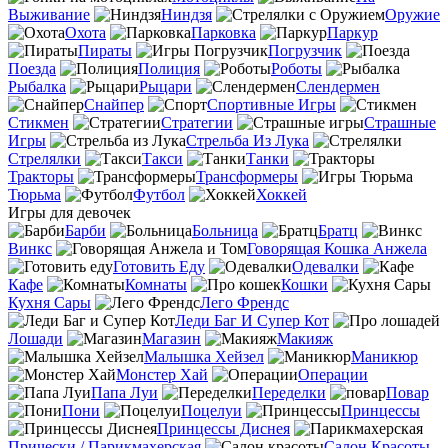
Выживание
Ниндзя
Оружие
Охота
Парковка
Паркур
Пираты
Погрузчик
Поезда
Полиция
Роботы
Рыбалка
Рыцари
Слендермен
Снайпер
Спортивные Игры
Стикмен
Стратегии
Страшные
Игры
Стрельба Из Лука
Стрелялки
Такси
Танки
Тракторы
Трансформеры
Тюрьма
Футбол
Хоккей
Игры для девочек
Барби
Больница
Братц
Винкс
Говорящая Кошка Анжела
Готовить Еду
Одевалки
Кафе
Комнаты
Кошки
Кухня Сары
Лего Френдс
Леди Баг И Супер Кот
Лошади
Магазин
Макияж
Малышка Хейзел
Маникюр
Монстер Хай
Операции
Папа Луи
Переделки
Повар
Пони
Поцелуи
Принцессы
Принцессы Диснея
Прически / Парикмахерская
Салон Красоты