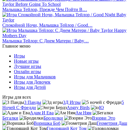
Малышка Тейлор, Прежде Чем Пойти В…
Спокойной Ночи, Малышка Тейлор / Good…
Малышка Тейлор: С Днем Матери / Baby…
Главное меню
Игры
Новые игры
Лучшие игры
Онлайн игры
Игры для Мальчиков
Игры для Девочек
Игры для Детей
Игры для всех
3 Панды
3Д Игры
5
Ночей С Фредди
Angry Birds
IO
Адам И Ева
Ам Ням
Бегалки
Бродилки
Взорви Это
Воришка Боб
Геометрия Даш
Говорящий Кот Том