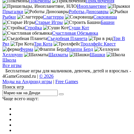
Покемоны
Приключения
Инопланетяне
Прыгалки
Роботы-Динозавры
Рыбки
Слагтерра
Сокровища
Старые Игры
Башни
Стройка
Суши Кот
Счастливая Обезьянка
Съедобная Планета
Три В
Ряд
Три Кота
Троллфейс Квест
Ферма
Флаппи Берд
Хеллоуин
Шахматы
Шашки
Школа
Все игры
Бесплатные игры для мальчиков, девочек, детей и взрослых -
4GameGround.ru |
© 2026
Моды на Андроид игры
|
Free Games
Поиск игр
Чаще всего ищут:
игры на 2
симуляторы
Майнкрафт
гонки
стрелялки