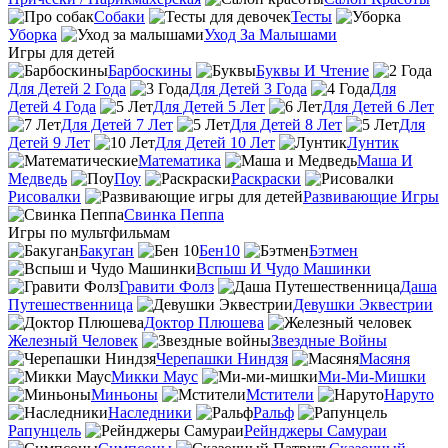
Собаки
Тесты
Уборка
Уход За Малышами
Игры для детей
Барбоскины
Буквы И Чтение
Для Детей 2 Года
Для Детей 3 Года
Для
Детей 4 Года
Для Детей 5 Лет
Для Детей 6 Лет
Для Детей 7 Лет
Для Детей 8 Лет
Для
Детей 9 Лет
Для Детей 10 Лет
Лунтик
Математика
Маша И
Медведь
Поу
Раскраски
Рисовалки
Развивающие Игры
Свинка Пеппа
Игры по мультфильмам
Бакуган
Бен10
Бэтмен
Вспыш И Чудо Машинки
Гравити Фолз
Даша
Путешественница
Девушки Эквестрии
Доктор Плюшева
Железный Человек
Звездные Войны
Черепашки Ниндзя
Масяня
Микки Маус
Ми-Ми-Мишки
Миньоны
Мстители
Наруто
Наследники
Ральф
Рапунцель
Рейнджеры Самураи