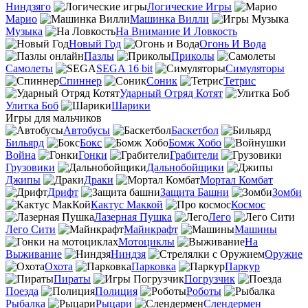
Ниндзяго
Логические Игры
Марио
Машинка Вилли
Музыка
На Внимание И Ловкость
Новый Год
Огонь И Вода
Пазлы
Приколы
Самолеты
SEGA 16 bit
Симуляторы
Спиннер
Соник
Тетрис
Ударный Отряд Котят
Улитка Боб
Шарики
Игры для мальчиков
Автобусы
Баскетбол
Бильярд
Бокс
Бомж Хобо
Война
Гонки
Грабители
Грузовики
Дальнобойщики
Джипы
Драки
Мортал Комбат
Дрифт
Защита Башни
Зомби
Кактус Маккой
Космос
Лазерная Пушка
Лего
Лего Сити
Майнкрафт
Машины
Мотоциклы
На
Выживание
Ниндзя
Оружие
Охота
Парковка
Паркур
Пираты
Погрузчик
Поезда
Полиция
Роботы
Рыбалка
Рыцари
Слендермен