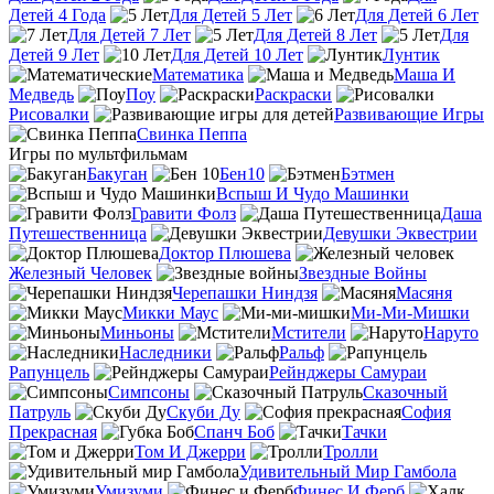
Детей 4 Года
Для Детей 5 Лет
Для Детей 6 Лет
Для Детей 7 Лет
Для Детей 8 Лет
Для
Детей 9 Лет
Для Детей 10 Лет
Лунтик
Математика
Маша И
Медведь
Поу
Раскраски
Рисовалки
Развивающие Игры
Свинка Пеппа
Игры по мультфильмам
Бакуган
Бен10
Бэтмен
Вспыш И Чудо Машинки
Гравити Фолз
Даша
Путешественница
Девушки Эквестрии
Доктор Плюшева
Железный Человек
Звездные Войны
Черепашки Ниндзя
Масяня
Микки Маус
Ми-Ми-Мишки
Миньоны
Мстители
Наруто
Наследники
Ральф
Рапунцель
Рейнджеры Самураи
Симпсоны
Сказочный
Патруль
Скуби Ду
София
Прекрасная
Спанч Боб
Тачки
Том И Джерри
Тролли
Удивительный Мир Гамбола
Умизуми
Финес И Ферб