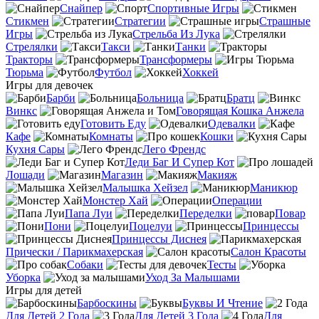
Снайпер
Спортивные Игры
Стикмен
Стратегии
Страшные
Игры
Стрельба Из Лука
Стрелялки
Такси
Танки
Тракторы
Трансформеры
Тюрьма
Футбол
Хоккей
Игры для девочек
Барби
Больница
Братц
Винкс
Говорящая Кошка Анжела
Готовить Еду
Одевалки
Кафе
Комнаты
Кошки
Кухня Сары
Лего Френдс
Леди Баг И Супер Кот
Лошади
Магазин
Макияж
Малышка Хейзел
Маникюр
Монстер Хай
Операции
Папа Луи
Переделки
Повар
Пони
Поцелуи
Принцессы
Принцессы Диснея
Прически / Парикмахерская
Салон Красоты
Собаки
Тесты
Уборка
Уход За Малышами
Игры для детей
Барбоскины
Буквы И Чтение
Для Детей 2 Года
Для Детей 3 Года
Для