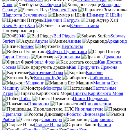
Халк
Хлебоутки
Холодное
Сердце
Человек Паук
Шарлотта Земляничка
Шиммер И Шайн
Щенячий Патруль
Эвер Афтер Хай
Юные Титаны
Популярные игры
2048
Bad Piggies
Subway
Surfers
Акулы
Аниме
Арканоид
Бизнес
Вертолеты
Вибусы Пушистики
Гарри Поттер
Динозавры
Драконы
Фризл Фраз
Как Достать
Соседа
Как Приручить Дракона
Карточные Игры
Корабли
Котенок Бубу
Лабиринты
Маджонг
Машина Ест
Машину
Монстры
Настольные
Игры
Пираты Карибского Моря
Побег
Поиск Предметов
Покемоны
Приключения
Инопланетяне
Прыгалки
Роботы-Динозавры
Рыбки
Слагтерра
Сокровища
Старые Игры
Башни
Стройка
Суши Кот