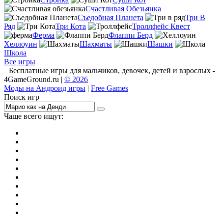
Счастливая Обезьянка
Съедобная Планета
Три В
Ряд
Три Кота
Троллфейс Квест
Ферма
Флаппи Берд
Хеллоуин
Шахматы
Шашки
Школа
Все игры
Бесплатные игры для мальчиков, девочек, детей и взрослых -
4GameGround.ru |
© 2026
Моды на Андроид игры
|
Free Games
Поиск игр
Чаще всего ищут:
игры на 2
симуляторы
Майнкрафт
гонки
стрелялки
тесты
io
головоломки
танки
марио