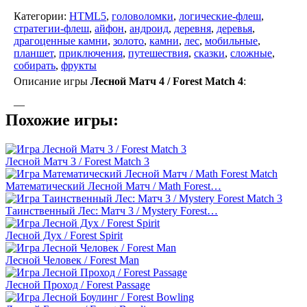
Категории:
HTML5
,
головоломки
,
логические-флеш
,
стратегии-флеш
,
айфон
,
андроид
,
деревня
,
деревья
,
драгоценные камни
,
золото
,
камни
,
лес
,
мобильные
,
планшет
,
приключения
,
путешествия
,
сказки
,
сложные
,
собирать
,
фрукты
Описание игры
Лесной Матч 4 / Forest Match 4
:
—
Похожие игры:
Лесной Матч 3 / Forest Match 3
Математический Лесной Матч / Math Forest…
Таинственный Лес: Матч 3 / Mystery Forest…
Лесной Дух / Forest Spirit
Лесной Человек / Forest Man
Лесной Проход / Forest Passage