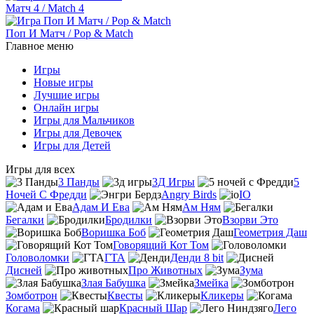
Матч 4 / Match 4
Поп И Матч / Pop & Match
Главное меню
Игры
Новые игры
Лучшие игры
Онлайн игры
Игры для Мальчиков
Игры для Девочек
Игры для Детей
Игры для всех
3 Панды
3Д Игры
5
Ночей С Фредди
Angry Birds
IO
Адам И Ева
Ам Ням
Бегалки
Бродилки
Взорви Это
Воришка Боб
Геометрия Даш
Говорящий Кот Том
Головоломки
ГТА
Денди 8 bit
Дисней
Про Животных
Зума
Злая Бабушка
Змейка
Зомботрон
Квесты
Кликеры
Когама
Красный Шар
Лего