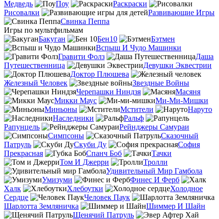
Медведь
Поу
Раскраски
Рисовалки
Развивающие Игры
Свинка Пеппа
Игры по мультфильмам
Бакуган
Бен10
Бэтмен
Вспыш И Чудо Машинки
Гравити Фолз
Даша
Путешественница
Девушки Эквестрии
Доктор Плюшева
Железный Человек
Звездные Войны
Черепашки Ниндзя
Масяня
Микки Маус
Ми-Ми-Мишки
Миньоны
Мстители
Наруто
Наследники
Ральф
Рапунцель
Рейнджеры Самураи
Симпсоны
Сказочный
Патруль
Скуби Ду
София
Прекрасная
Спанч Боб
Тачки
Том И Джерри
Тролли
Удивительный Мир Гамбола
Умизуми
Финес И Ферб
Халк
Хлебоутки
Холодное
Сердце
Человек Паук
Шарлотта Земляничка
Шиммер И Шайн
Щенячий Патруль