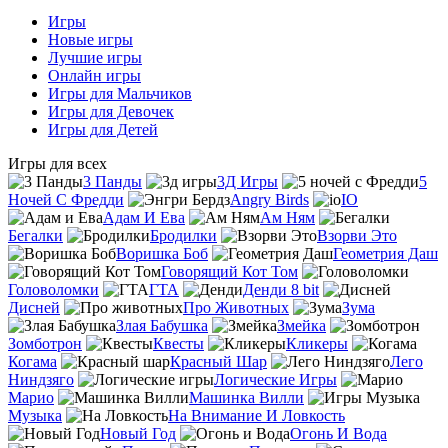
Игры
Новые игры
Лучшие игры
Онлайн игры
Игры для Мальчиков
Игры для Девочек
Игры для Детей
Игры для всех
3 Панды
3Д Игры
5
Ночей С Фредди
Angry Birds
IO
Адам И Ева
Ам Ням
Бегалки
Бродилки
Взорви Это
Воришка Боб
Геометрия Даш
Говорящий Кот Том
Головоломки
ГТА
Денди 8 bit
Дисней
Про Животных
Зума
Злая Бабушка
Змейка
Зомботрон
Квесты
Кликеры
Когама
Красный Шар
Лего
Ниндзяго
Логические Игры
Марио
Машинка Вилли
Музыка
На Внимание И Ловкость
Новый Год
Огонь И Вода