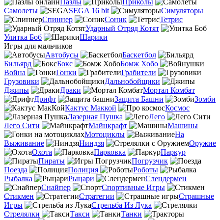
Пазлы
Приколы
Самолеты
SEGA 16 bit
Симуляторы
Спиннер
Соник
Тетрис
Ударный Отряд Котят
Улитка Боб
Шарики
Игры для мальчиков
Автобусы
Баскетбол
Бильярд
Бокс
Бомж Хобо
Война
Гонки
Грабители
Грузовики
Дальнобойщики
Джипы
Драки
Мортал Комбат
Дрифт
Защита Башни
Зомби
Кактус Маккой
Космос
Лазерная Пушка
Лего
Лего Сити
Майнкрафт
Машины
Мотоциклы
На
Выживание
Ниндзя
Оружие
Охота
Парковка
Паркур
Пираты
Погрузчик
Поезда
Полиция
Роботы
Рыбалка
Рыцари
Слендермен
Снайпер
Спортивные Игры
Стикмен
Стратегии
Страшные
Игры
Стрельба Из Лука
Стрелялки
Такси
Танки