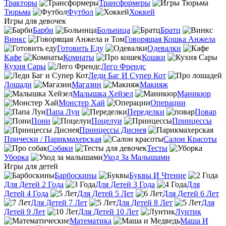
Тракторы
Трансформеры
Тюрьма
Футбол
Хоккей
Игры для девочек
Барби
Больница
Братц
Винкс
Говорящая Кошка Анжела
Готовить Еду
Одевалки
Кафе
Комнаты
Кошки
Кухня Сары
Лего Френдс
Леди Баг И Супер Кот
Лошади
Магазин
Макияж
Малышка Хейзел
Маникюр
Монстер Хай
Операции
Папа Луи
Переделки
Повар
Пони
Поцелуи
Принцессы
Принцессы Диснея
Прически / Парикмахерская
Салон Красоты
Собаки
Тесты
Уборка
Уход За Малышами
Игры для детей
Барбоскины
Буквы И Чтение
Для Детей 2 Года
Для Детей 3 Года
Для
Детей 4 Года
Для Детей 5 Лет
Для Детей 6 Лет
Для Детей 7 Лет
Для Детей 8 Лет
Для
Детей 9 Лет
Для Детей 10 Лет
Лунтик
Математика
Маша И