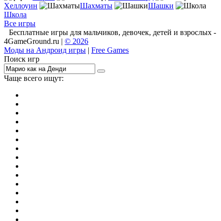
Хеллоуин
Шахматы
Шашки
Школа
Все игры
Бесплатные игры для мальчиков, девочек, детей и взрослых -
4GameGround.ru |
© 2026
Моды на Андроид игры
|
Free Games
Поиск игр
Чаще всего ищут:
игры на 2
симуляторы
Майнкрафт
гонки
стрелялки
тесты
io
головоломки
танки
марио
поиск предметов
зомби
Такси
денди
огонь и вода