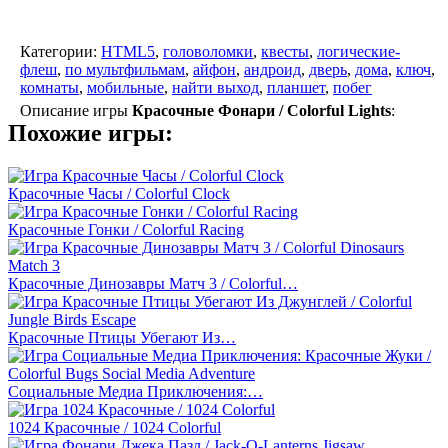
Категории:
HTML5
,
головоломки
,
квесты
,
логические-
флеш
,
по мультфильмам
,
айфон
,
андроид
,
дверь
,
дома
,
ключ
,
комнаты
,
мобильные
,
найти выход
,
планшет
,
побег
Описание игры
Красочные Фонари / Colorful Lights
:
Похожие игры:
Красочные Часы / Colorful Clock
Красочные Гонки / Colorful Racing
Красочные Динозавры Матч 3 / Colorful…
Красочные Птицы Убегают Из…
Социальные Медиа Приключения:…
1024 Красочные / 1024 Colorful