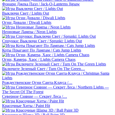
Фонари Джека Пазл / Jack-O-Lanterns Jigsaw
Выключи Свет / Lights Out
Огни Дивали / Diwali Lights
Неоновые Лампы / Neon Lights
Спрунки: Выключи Свет / Sprunki: Lights Out
Коты Прыгают По Лампам / Cats Jump Lights
Огни, Камера, Хаос / Lights Camera Chaos
Включите Зеленый Свет / Turn On The Green…
Рождественские Огни Санта-Клауса /…
Северное Сияние — Секрет Леса /…
Красочные Хиты / Paint Hit
Красочные Шары 3D / Ball Paint 3D