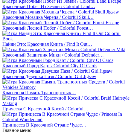
Красочный Побег Из Земли / Colorful Land…
Красочная Мозаика Черепа / Colorful Skull…
Красочный Лесной Побег / Colorful Forest…
Найди Это: Красочная Книга / Find It Out…
Красочный Защитник Мики / Colorful Defender…
Красочный Город Карт / Colorful City Of Cards
Красочная Девушка Пазл / Colorful Girl Jigsaw
Красочная Память Транспортных…
Прическа С Красочной Косой / Colorful…
Принцесса В Красочной Стране Чудес…
Главное меню