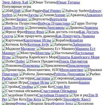
Эвер Афтер Хай
Юные Титаны
Популярные игры
2048
Bad Piggies
Subway
Surfers
Акулы
Аниме
Арканоид
Бизнес
Вертолеты
Вибусы Пушистики
Гарри Поттер
Динозавры
Драконы
Фризл Фраз
Как Достать
Соседа
Как Приручить Дракона
Карточные Игры
Корабли
Котенок Бубу
Лабиринты
Маджонг
Машина Ест
Машину
Монстры
Настольные
Игры
Пираты Карибского Моря
Побег
Поиск Предметов
Покемоны
Приключения
Инопланетяне
Прыгалки
Роботы-Динозавры
Рыбки
Слагтерра
Сокровища
Старые Игры
Башни
Стройка
Суши Кот
Счастливая Обезьянка
Съедобная Планета
Три В
Ряд
Три Кота
Троллфейс Квест
Ферма
Флаппи Берд