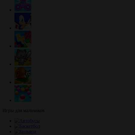
Игры для мальчиков