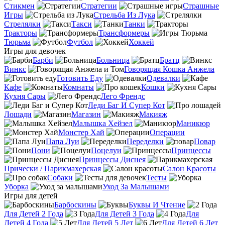
Стикмен
Стратегии
Страшные
Игры
Стрельба Из Лука
Стрелялки
Такси
Танки
Тракторы
Трансформеры
Тюрьма
Футбол
Хоккей
Игры для девочек
Барби
Больница
Братц
Винкс
Говорящая Кошка Анжела
Готовить Еду
Одевалки
Кафе
Комнаты
Кошки
Кухня Сары
Лего Френдс
Леди Баг И Супер Кот
Лошади
Магазин
Макияж
Малышка Хейзел
Маникюр
Монстер Хай
Операции
Папа Луи
Переделки
Повар
Пони
Поцелуи
Принцессы
Принцессы Диснея
Прически / Парикмахерская
Салон Красоты
Собаки
Тесты
Уборка
Уход За Малышами
Игры для детей
Барбоскины
Буквы И Чтение
Для Детей 2 Года
Для Детей 3 Года
Для
Детей 4 Года
Для Детей 5 Лет
Для Детей 6 Лет