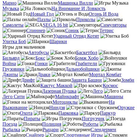
Марио
Машинка Вилли
Музыка
На Внимание И Ловкость
Новый Год
Огонь И Вода
Пазлы
Приколы
Самолеты
SEGA 16 bit
Симуляторы
Спиннер
Соник
Тетрис
Ударный Отряд Котят
Улитка Боб
Шарики
Игры для мальчиков
Автобусы
Баскетбол
Бильярд
Бокс
Бомж Хобо
Война
Гонки
Грабители
Грузовики
Дальнобойщики
Джипы
Драки
Мортал Комбат
Дрифт
Защита Башни
Зомби
Кактус Маккой
Космос
Лазерная Пушка
Лего
Лего Сити
Майнкрафт
Машины
Мотоциклы
На
Выживание
Ниндзя
Оружие
Охота
Парковка
Паркур
Пираты
Погрузчик
Поезда
Полиция
Роботы
Рыбалка
Рыцари
Слендермен
Снайпер
Спортивные Игры