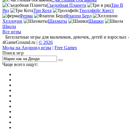
Съедобная Планета
Три В
Ряд
Три Кота
Троллфейс Квест
Ферма
Флаппи Берд
Хеллоуин
Шахматы
Шашки
Школа
Все игры
Бесплатные игры для мальчиков, девочек, детей и взрослых -
4GameGround.ru |
© 2026
Моды на Андроид игры
|
Free Games
Поиск игр
Чаще всего ищут:
игры на 2
симуляторы
Майнкрафт
гонки
стрелялки
тесты
io
головоломки
танки
марио
поиск предметов