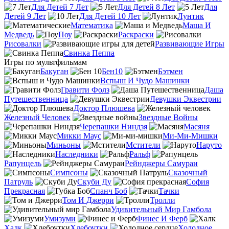
Для Детей 7 Лет
Для Детей 8 Лет
Для
Детей 9 Лет
Для Детей 10 Лет
Лунтик
Математика
Маша И
Медведь
Поу
Раскраски
Рисовалки
Развивающие Игры
Свинка Пеппа
Игры по мультфильмам
Бакуган
Бен10
Бэтмен
Вспыш И Чудо Машинки
Гравити Фолз
Даша
Путешественница
Девушки Эквестрии
Доктор Плюшева
Железный Человек
Звездные Войны
Черепашки Ниндзя
Масяня
Микки Маус
Ми-Ми-Мишки
Миньоны
Мстители
Наруто
Наследники
Ральф
Рапунцель
Рейнджеры Самураи
Симпсоны
Сказочный
Патруль
Скуби Ду
София
Прекрасная
Спанч Боб
Тачки
Том И Джерри
Тролли
Удивительный Мир Гамбола
Умизуми
Финес И Ферб
Халк
Хлебоутки
Холодное