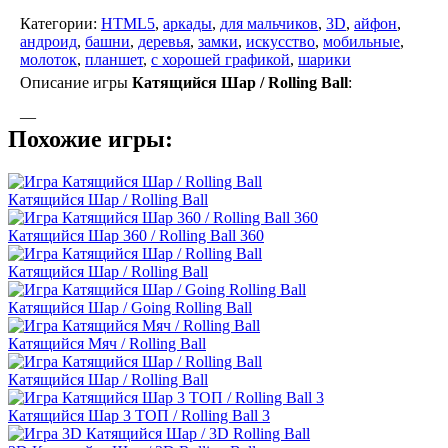
Категории:
HTML5
,
аркады
,
для мальчиков
,
3D
,
айфон
,
андроид
,
башни
,
деревья
,
замки
,
искусство
,
мобильные
,
молоток
,
планшет
,
с хорошей графикой
,
шарики
Описание игры
Катящийся Шар / Rolling Ball
:
—
Похожие игры:
Катящийся Шар / Rolling Ball
Катящийся Шар 360 / Rolling Ball 360
Катящийся Шар / Rolling Ball
Катящийся Шар / Going Rolling Ball
Катящийся Мяч / Rolling Ball
Катящийся Шар / Rolling Ball
Катящийся Шар 3 ТОП / Rolling Ball 3