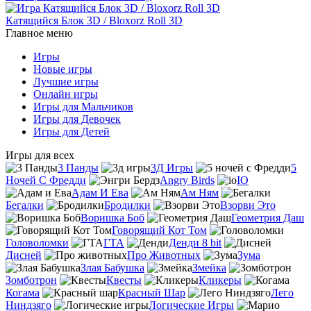
Катящийся Блок 3D / Bloxorz Roll 3D
Главное меню
Игры
Новые игры
Лучшие игры
Онлайн игры
Игры для Мальчиков
Игры для Девочек
Игры для Детей
Игры для всех
3 Панды
3Д Игры
5
Ночей С Фредди
Angry Birds
IO
Адам И Ева
Ам Ням
Бегалки
Бродилки
Взорви Это
Воришка Боб
Геометрия Даш
Говорящий Кот Том
Головоломки
ГТА
Денди 8 bit
Дисней
Про Животных
Зума
Злая Бабушка
Змейка
Зомботрон
Квесты
Кликеры
Когама
Красный Шар
Лего
Ниндзяго
Логические Игры