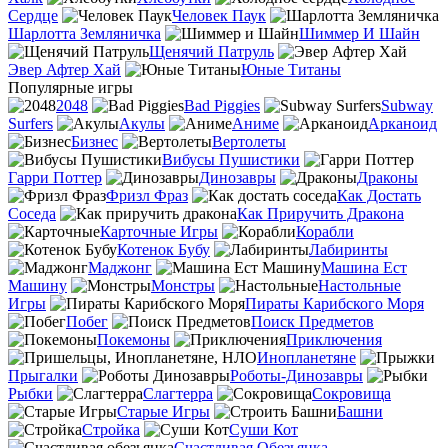
Сердце
Человек Паук
Шарлотта Земляничка
Шиммер И Шайн
Щенячий Патруль
Эвер Афтер Хай
Юные Титаны
Популярные игры
2048
Bad Piggies
Subway
Surfers
Акулы
Аниме
Арканоид
Бизнес
Вертолеты
Вибусы Пушистики
Гарри Поттер
Динозавры
Драконы
Фризл Фраз
Как Достать
Соседа
Как Приручить Дракона
Карточные Игры
Корабли
Котенок Бубу
Лабиринты
Маджонг
Машина Ест
Машину
Монстры
Настольные
Игры
Пираты Карибского Моря
Побег
Поиск Предметов
Покемоны
Приключения
Инопланетяне
Прыгалки
Роботы-Динозавры
Рыбки
Слагтерра
Сокровища
Старые Игры
Башни
Стройка
Суши Кот
Счастливая Обезьянка