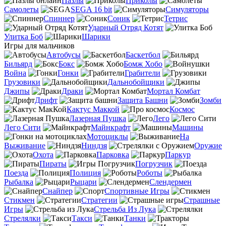
Пазлы
Приколы
Самолеты
SEGA 16 bit
Симуляторы
Спиннер
Соник
Тетрис
Ударный Отряд Котят
Улитка Боб
Шарики
Игры для мальчиков
Автобусы
Баскетбол
Бильярд
Бокс
Бомж Хобо
Война
Гонки
Грабители
Грузовики
Дальнобойщики
Джипы
Драки
Мортал Комбат
Дрифт
Защита Башни
Зомби
Кактус Маккой
Космос
Лазерная Пушка
Лего
Лего Сити
Майнкрафт
Машины
Мотоциклы
На
Выживание
Ниндзя
Оружие
Охота
Парковка
Паркур
Пираты
Погрузчик
Поезда
Полиция
Роботы
Рыбалка
Рыцари
Слендермен
Снайпер
Спортивные Игры
Стикмен
Стратегии
Страшные
Игры
Стрельба Из Лука
Стрелялки
Такси
Танки