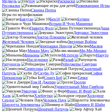
Медведь
Поу
Раскраски
Рисовалки
Развивающие Игры
Свинка Пеппа
Игры по мультфильмам
Бакуган
Бен10
Бэтмен
Вспыш И Чудо Машинки
Гравити Фолз
Даша
Путешественница
Девушки Эквестрии
Доктор Плюшева
Железный Человек
Звездные Войны
Черепашки Ниндзя
Масяня
Микки Маус
Ми-Ми-Мишки
Миньоны
Мстители
Наруто
Наследники
Ральф
Рапунцель
Рейнджеры Самураи
Симпсоны
Сказочный
Патруль
Скуби Ду
София
Прекрасная
Спанч Боб
Тачки
Том И Джерри
Тролли
Удивительный Мир Гамбола
Умизуми
Финес И Ферб
Халк
Хлебоутки
Холодное
Сердце
Человек Паук
Шарлотта Земляничка
Шиммер И Шайн
Щенячий Патруль