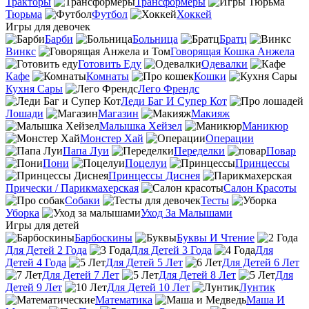
Тракторы
Трансформеры
Тюрьма
Футбол
Хоккей
Игры для девочек
Барби
Больница
Братц
Винкс
Говорящая Кошка Анжела
Готовить Еду
Одевалки
Кафе
Комнаты
Кошки
Кухня Сары
Лего Френдс
Леди Баг И Супер Кот
Лошади
Магазин
Макияж
Малышка Хейзел
Маникюр
Монстер Хай
Операции
Папа Луи
Переделки
Повар
Пони
Поцелуи
Принцессы
Принцессы Диснея
Прически / Парикмахерская
Салон Красоты
Собаки
Тесты
Уборка
Уход За Малышами
Игры для детей
Барбоскины
Буквы И Чтение
Для Детей 2 Года
Для Детей 3 Года
Для
Детей 4 Года
Для Детей 5 Лет
Для Детей 6 Лет
Для Детей 7 Лет
Для Детей 8 Лет
Для
Детей 9 Лет
Для Детей 10 Лет
Лунтик
Математика
Маша И