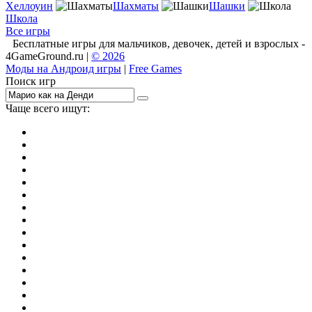
Хеллоуин
Шахматы
Шашки
Школа
Все игры
Бесплатные игры для мальчиков, девочек, детей и взрослых -
4GameGround.ru |
© 2026
Моды на Андроид игры
|
Free Games
Поиск игр
Чаще всего ищут:
игры на 2
симуляторы
Майнкрафт
гонки
стрелялки
тесты
io
головоломки
танки
марио
поиск предметов
зомби
Такси
денди
огонь и вода