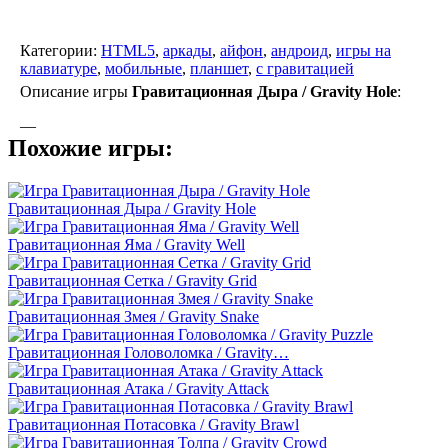
Категории:
HTML5
,
аркады
,
айфон
,
андроид
,
игры на
клавиатуре
,
мобильные
,
планшет
,
с гравитацией
Описание игры
Гравитационная Дыра / Gravity Hole
:
—
Похожие игры:
Гравитационная Дыра / Gravity Hole
Гравитационная Яма / Gravity Well
Гравитационная Сетка / Gravity Grid
Гравитационная Змея / Gravity Snake
Гравитационная Головоломка / Gravity…
Гравитационная Атака / Gravity Attack
Гравитационная Потасовка / Gravity Brawl