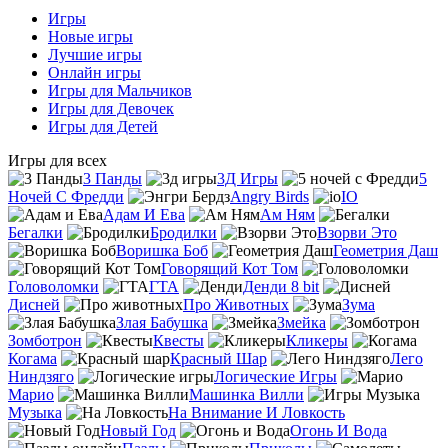
Игры
Новые игры
Лучшие игры
Онлайн игры
Игры для Мальчиков
Игры для Девочек
Игры для Детей
Игры для всех
3 Панды
3Д Игры
5
Ночей С Фредди
Angry Birds
IO
Адам И Ева
Ам Ням
Бегалки
Бродилки
Взорви Это
Воришка Боб
Геометрия Даш
Говорящий Кот Том
Головоломки
ГТА
Денди 8 bit
Дисней
Про Животных
Зума
Злая Бабушка
Змейка
Зомботрон
Квесты
Кликеры
Когама
Красный Шар
Лего
Ниндзяго
Логические Игры
Марио
Машинка Вилли
Музыка
На Внимание И Ловкость
Новый Год
Огонь И Вода