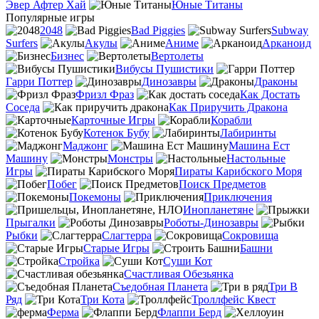
Эвер Афтер Хай
Юные Титаны
Популярные игры
2048
Bad Piggies
Subway
Surfers
Акулы
Аниме
Арканоид
Бизнес
Вертолеты
Вибусы Пушистики
Гарри Поттер
Динозавры
Драконы
Фризл Фраз
Как Достать
Соседа
Как Приручить Дракона
Карточные Игры
Корабли
Котенок Бубу
Лабиринты
Маджонг
Машина Ест
Машину
Монстры
Настольные
Игры
Пираты Карибского Моря
Побег
Поиск Предметов
Покемоны
Приключения
Инопланетяне
Прыгалки
Роботы-Динозавры
Рыбки
Слагтерра
Сокровища
Старые Игры
Башни
Стройка
Суши Кот
Счастливая Обезьянка
Съедобная Планета
Три В
Ряд
Три Кота
Троллфейс Квест
Ферма
Флаппи Берд