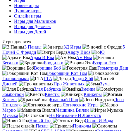
Игры
Новые игры
Лучшие игры
Онлайн игры
Игры для Мальчиков
Игры для Девочек
Игры для Детей
Игры для всех
3 Панды
3Д Игры
5
Ночей С Фредди
Angry Birds
IO
Адам И Ева
Ам Ням
Бегалки
Бродилки
Взорви Это
Воришка Боб
Геометрия Даш
Говорящий Кот Том
Головоломки
ГТА
Денди 8 bit
Дисней
Про Животных
Зума
Злая Бабушка
Змейка
Зомботрон
Квесты
Кликеры
Когама
Красный Шар
Лего
Ниндзяго
Логические Игры
Марио
Машинка Вилли
Музыка
На Внимание И Ловкость
Новый Год
Огонь И Вода
Пазлы
Приколы