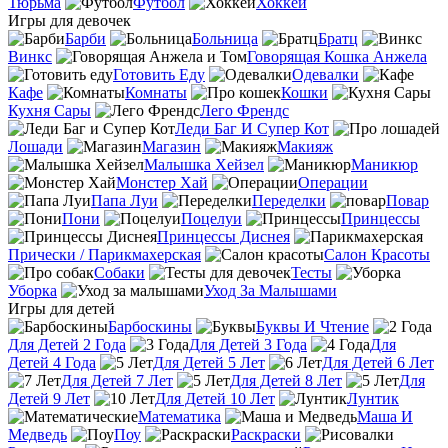
Тюрьма
Футбол
Хоккей
Игры для девочек
Барби
Больница
Братц
Винкс
Говорящая Кошка Анжела
Готовить Еду
Одевалки
Кафе
Комнаты
Кошки
Кухня Сары
Лего Френдс
Леди Баг И Супер Кот
Лошади
Магазин
Макияж
Малышка Хейзел
Маникюр
Монстер Хай
Операции
Папа Луи
Переделки
Повар
Пони
Поцелуи
Принцессы
Принцессы Диснея
Прически / Парикмахерская
Салон Красоты
Собаки
Тесты
Уборка
Уход За Малышами
Игры для детей
Барбоскины
Буквы И Чтение
Для Детей 2 Года
Для Детей 3 Года
Для
Детей 4 Года
Для Детей 5 Лет
Для Детей 6 Лет
Для Детей 7 Лет
Для Детей 8 Лет
Для
Детей 9 Лет
Для Детей 10 Лет
Лунтик
Математика
Маша И
Медведь
Поу
Раскраски