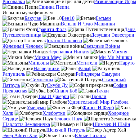
Рисовалки
Развивающие Игры
Свинка Пеппа
Игры по мультфильмам
Бакуган
Бен10
Бэтмен
Вспыш И Чудо Машинки
Гравити Фолз
Даша
Путешественница
Девушки Эквестрии
Доктор Плюшева
Железный Человек
Звездные Войны
Черепашки Ниндзя
Масяня
Микки Маус
Ми-Ми-Мишки
Миньоны
Мстители
Наруто
Наследники
Ральф
Рапунцель
Рейнджеры Самураи
Симпсоны
Сказочный
Патруль
Скуби Ду
София
Прекрасная
Спанч Боб
Тачки
Том И Джерри
Тролли
Удивительный Мир Гамбола
Умизуми
Финес И Ферб
Халк
Хлебоутки
Холодное
Сердце
Человек Паук
Шарлотта Земляничка
Шиммер И Шайн
Щенячий Патруль
Эвер Афтер Хай
Юные Титаны