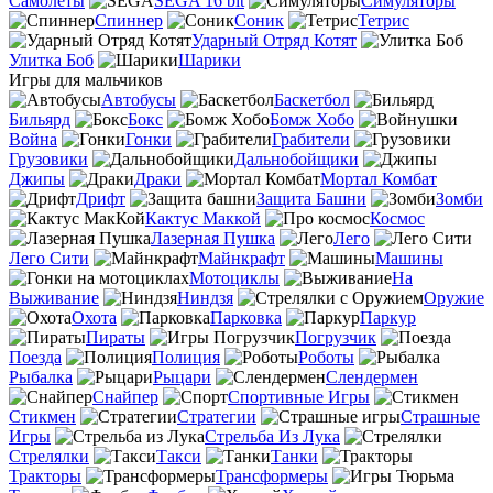
Самолеты
SEGA 16 bit
Симуляторы
Спиннер
Соник
Тетрис
Ударный Отряд Котят
Улитка Боб
Шарики
Игры для мальчиков
Автобусы
Баскетбол
Бильярд
Бокс
Бомж Хобо
Война
Гонки
Грабители
Грузовики
Дальнобойщики
Джипы
Драки
Мортал Комбат
Дрифт
Защита Башни
Зомби
Кактус Маккой
Космос
Лазерная Пушка
Лего
Лего Сити
Майнкрафт
Машины
Мотоциклы
На
Выживание
Ниндзя
Оружие
Охота
Парковка
Паркур
Пираты
Погрузчик
Поезда
Полиция
Роботы
Рыбалка
Рыцари
Слендермен
Снайпер
Спортивные Игры
Стикмен
Стратегии
Страшные
Игры
Стрельба Из Лука
Стрелялки
Такси
Танки
Тракторы
Трансформеры