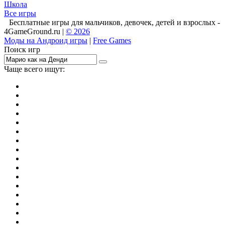
Школа
Все игры
Бесплатные игры для мальчиков, девочек, детей и взрослых -
4GameGround.ru |
© 2026
Моды на Андроид игры
|
Free Games
Поиск игр
Чаще всего ищут:
игры на 2
симуляторы
Майнкрафт
гонки
стрелялки
тесты
io
головоломки
танки
марио
поиск предметов
зомби
Такси
денди
огонь и вода
игры на 3