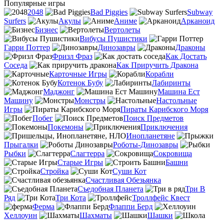
Популярные игры
2048
Bad Piggies
Subway
Surfers
Акулы
Аниме
Арканоид
Бизнес
Вертолеты
Вибусы Пушистики
Гарри Поттер
Динозавры
Драконы
Фризл Фраз
Как Достать
Соседа
Как Приручить Дракона
Карточные Игры
Корабли
Котенок Бубу
Лабиринты
Маджонг
Машина Ест
Машину
Монстры
Настольные
Игры
Пираты Карибского Моря
Побег
Поиск Предметов
Покемоны
Приключения
Инопланетяне
Прыгалки
Роботы-Динозавры
Рыбки
Слагтерра
Сокровища
Старые Игры
Башни
Стройка
Суши Кот
Счастливая Обезьянка
Съедобная Планета
Три В
Ряд
Три Кота
Троллфейс Квест
Ферма
Флаппи Берд
Хеллоуин
Шахматы
Шашки